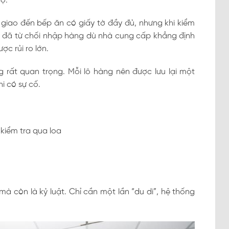
độ.
giao đến bếp ăn có giấy tờ đầy đủ, nhưng khi kiểm
ên đã từ chối nhập hàng dù nhà cung cấp khẳng định
c rủi ro lớn.
 rất quan trọng. Mỗi lô hàng nên được lưu lại một
i có sự cố.
kiểm tra qua loa
mà còn là kỷ luật. Chỉ cần một lần “du di”, hệ thống