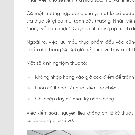
nhân viên kho sẽ kiểm tra màu sắc, mùi và nhiệt 
Có một trường hợp đáng chú ý: một lô cá được 
tra thực tế lại có mùi tanh bất thường. Nhân vi
“hàng vẫn ăn được”. Quyết định này giúp tránh đượ
Ngoài ra, việc lưu mẫu thực phẩm đầu vào cũng
phần nhỏ trong 24–48 giờ để phục vụ truy xuất kh
Một số kinh nghiệm thực tế:
Không nhập hàng vào giờ cao điểm để tránh 
Luôn có ít nhất 2 người kiểm tra chéo
Ghi chép đầy đủ nhật ký nhập hàng
Việc kiểm soát nguyên liệu không chỉ là kỹ thuật 
sẽ dễ dàng bị phá vỡ.