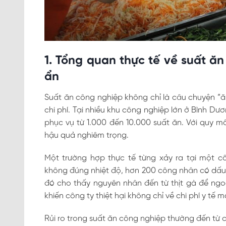
1. Tổng quan thực tế về suất ăn
ẩn
Suất ăn công nghiệp không chỉ là câu chuyện “ă
chi phí. Tại nhiều khu công nghiệp lớn ở Bình D
phục vụ từ 1.000 đến 10.000 suất ăn. Với quy m
hậu quả nghiêm trọng.
Một trường hợp thực tế từng xảy ra tại một 
không đúng nhiệt độ, hơn 200 công nhân có dấu 
đó cho thấy nguyên nhân đến từ thịt gà để ngoà
khiến công ty thiệt hại không chỉ về chi phí y tế 
Rủi ro trong suất ăn công nghiệp thường đến từ c