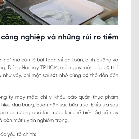
 công nghiệp và những rủi ro tiềm
n no” mà còn là bài toán về an toàn, dinh dưỡng và
ương, Đồng Nai hay TP.HCM, mỗi ngày một bếp có thể
ô như vậy, chỉ một sai sót nhỏ cũng có thể dẫn đến
công ty may mặc: chỉ vì khâu bảo quản thực phẩm
hiệu đau bụng, buồn nôn sau bữa trưa. Điều tra sau
i môi trường quá lâu trước khi chế biến. Sự cố này
mà còn mất uy tín nghiêm trọng.
ác yếu tố chính: