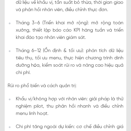
dữ liệu về khẩu vị, tần suất bỏ thừa, thời gian giao
và phản hồi nhân viên, điều chỉnh thực đơn.
Tháng 3–6 (Triển khai mở rộng): mở rộng toàn
xưởng, thiết lập báo cáo KPI hàng tuần và triển
khai đào tạo nhân viên giám sát.
Tháng 6–12 (Ổn định & tối ưu): phân tích dữ liệu
tiêu thụ, tối ưu menu, thực hiện chương trình dinh
dưỡng hóa, kiểm soát rủi ro và nâng cao hiệu quả
chi phí.
Rủi ro phổ biến và cách quản trị:
Khẩu vị/không hợp với nhân viên: giải pháp là thử
nghiệm pilot, thu phản hồi nhanh và điều chỉnh
menu linh hoạt.
Chi phí tăng ngoài dự kiến: cơ chế điều chỉnh giá