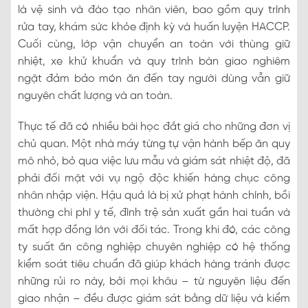
là vệ sinh và đào tạo nhân viên, bao gồm quy trình
rửa tay, khám sức khỏe định kỳ và huấn luyện HACCP.
Cuối cùng, lớp vận chuyển an toàn với thùng giữ
nhiệt, xe khử khuẩn và quy trình bàn giao nghiêm
ngặt đảm bảo món ăn đến tay người dùng vẫn giữ
nguyên chất lượng và an toàn.
Thực tế đã có nhiều bài học đắt giá cho những đơn vị
chủ quan. Một nhà máy từng tự vận hành bếp ăn quy
mô nhỏ, bỏ qua việc lưu mẫu và giám sát nhiệt độ, đã
phải đối mặt với vụ ngộ độc khiến hàng chục công
nhân nhập viện. Hậu quả là bị xử phạt hành chính, bồi
thường chi phí y tế, đình trệ sản xuất gần hai tuần và
mất hợp đồng lớn với đối tác. Trong khi đó, các công
ty suất ăn công nghiệp chuyên nghiệp có hệ thống
kiểm soát tiêu chuẩn đã giúp khách hàng tránh được
những rủi ro này, bởi mọi khâu – từ nguyên liệu đến
giao nhận – đều được giám sát bằng dữ liệu và kiểm