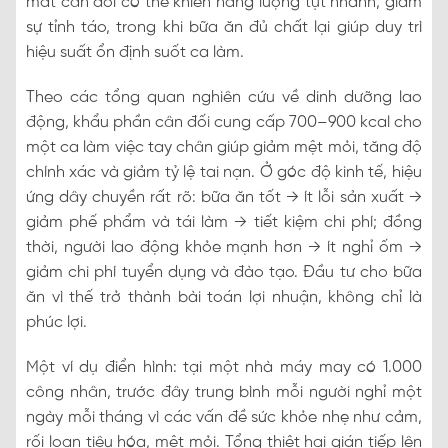
mất cân đối có thể khiến năng lượng tụt nhanh, giảm
sự tỉnh táo, trong khi bữa ăn đủ chất lại giúp duy trì
hiệu suất ổn định suốt ca làm.
Theo các tổng quan nghiên cứu về dinh dưỡng lao
động, khẩu phần cân đối cung cấp 700–900 kcal cho
một ca làm việc tay chân giúp giảm mệt mỏi, tăng độ
chính xác và giảm tỷ lệ tai nạn. Ở góc độ kinh tế, hiệu
ứng dây chuyền rất rõ: bữa ăn tốt → ít lỗi sản xuất →
giảm phế phẩm và tái làm → tiết kiệm chi phí; đồng
thời, người lao động khỏe mạnh hơn → ít nghỉ ốm →
giảm chi phí tuyển dụng và đào tạo. Đầu tư cho bữa
ăn vì thế trở thành bài toán lợi nhuận, không chỉ là
phúc lợi.
Một ví dụ điển hình: tại một nhà máy may có 1.000
công nhân, trước đây trung bình mỗi người nghỉ một
ngày mỗi tháng vì các vấn đề sức khỏe nhẹ như cảm,
rối loạn tiêu hóa, mệt mỏi. Tổng thiệt hại gián tiếp lên