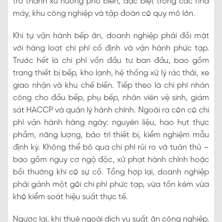
trở thành xu hướng phổ biến, đặc biệt trong các nhà
máy, khu công nghiệp và tập đoàn có quy mô lớn.
Khi tự vận hành bếp ăn, doanh nghiệp phải đối mặt
với hàng loạt chi phí cố định và vận hành phức tạp.
Trước hết là chi phí vốn đầu tư ban đầu, bao gồm
trang thiết bị bếp, kho lạnh, hệ thống xử lý rác thải, xe
giao nhận và khu chế biến. Tiếp theo là chi phí nhân
công cho đầu bếp, phụ bếp, nhân viên vệ sinh, giám
sát HACCP và quản lý hành chính. Ngoài ra còn có chi
phí vận hành hàng ngày: nguyên liệu, hao hụt thực
phẩm, năng lượng, bảo trì thiết bị, kiểm nghiệm mẫu
định kỳ. Không thể bỏ qua chi phí rủi ro và tuân thủ –
bao gồm nguy cơ ngộ độc, xử phạt hành chính hoặc
bồi thường khi có sự cố. Tổng hợp lại, doanh nghiệp
phải gánh một gói chi phí phức tạp, vừa tốn kém vừa
khó kiểm soát hiệu suất thực tế.
Ngược lại, khi thuê ngoài dịch vụ suất ăn công nghiệp,