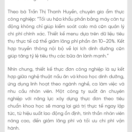
Theo bà Trần Thị Thanh Huyền, chuyên gia ẩm thực
công nghiệp: “Tối ưu hóa khẩu phần bằng máy cân tự
động không chỉ giúp kiểm soát calo mà còn quản lý
chi phí chính xác. Thiết kế menu dựa trên dữ liệu tiêu
thụ thực tế có thể giảm lãng phí phần ăn 10–20%. Kết
hợp truyền thông nội bộ về lợi ích dinh dưỡng còn
giúp tăng tỷ lệ tiêu thụ các bữa ăn lành mạnh.”
Nhìn chung, thiết kế thực đơn công nghiệp là sự kết
hợp giữa nghệ thuật nấu ăn và khoa học dinh dưỡng,
ứng dụng linh hoạt theo ngành nghề, ca làm việc và
nhu cầu nhân viên. Một công ty suất ăn chuyên
nghiệp với năng lực xây dựng thực đơn theo tiêu
chuẩn khoa học sẽ mang lại giá trị thực tế ngay lập
tức, từ hiệu suất lao động ổn định, tinh thần nhân viên
nâng cao, đến giảm lãng phí và tối ưu chi phí vận
hành.