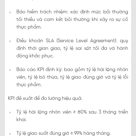
Bảo hiểm trách nhiệm: xác định mức bồi thường
tối thiểu và cam kết bồi thường khi xảy ra sự cố
thực phẩm.
Điều khoản SLA (Service Level Agreement): quy
định thời gian giao, tỷ lệ sai sót tối đa và hành
động khắc phục.
Báo cáo KPI định kỳ: bao gồm tỷ lệ hài lòng nhân
viên, tỷ lệ bỏ thừa, tỷ lệ giao đúng giờ và tỷ lệ lỗi
thực phẩm.
KPI đề xuất để đo lường hiệu quả:
Tỷ lệ hài lòng nhân viên ≥ 80% sau 3 tháng triển
khai.
Tỷ lệ giao suất đúng giờ ≥ 99% hàng tháng.