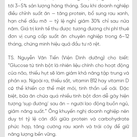
tới 3–5% sản lượng hàng tháng. Sau khi doanh nghiệp
điều chỉnh suất ăn — tăng protein, bổ sung rau xanh,
hạn chế dầu mỡ — tỷ lệ nghỉ giảm 30% chỉ sau nửa
năm. Giá trị kinh tế thu được tương đương chi phí thuê
đơn vị cung cấp suất ăn chuyên nghiệp trong 6–12
tháng, chứng minh hiệu quả đầu tư rõ rệt.
TS. Nguyễn Văn Tiến (Viện Dinh dưỡng) cho biết:
“Glucose từ tinh bột là nhiên liệu chính cho hoạt động
của não, thiếu hụt sẽ làm giảm khả năng tập trung và
phản xạ. Ngoài ra, thiếu sắt, vitamin B12 hay vitamin D
có thể khiến cơ thể mệt mỏi, tinh thần uể oải. Đặc
biệt, bữa ăn chứa quá nhiều tinh bột đơn dễ gây hiện
tượng ‘sụp đường’ sau ăn – người lao động buồn ngủ,
giảm năng suất.” Ông khuyến nghị doanh nghiệp nên
duy trì tỷ lệ cân đối giữa protein và carbohydrate
phức hợp, tăng cường rau xanh và trái cây để giữ
năng lượng bền vững.