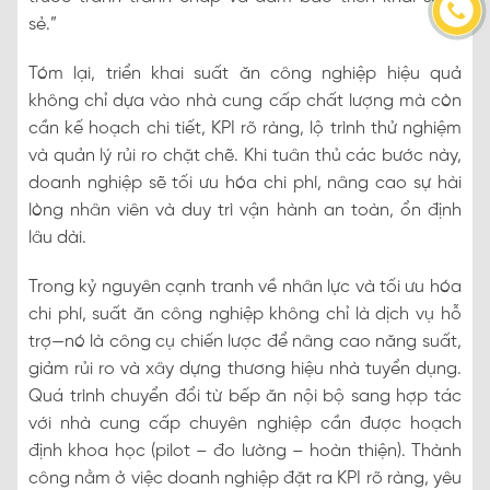
sẻ.”
Tóm lại, triển khai suất ăn công nghiệp hiệu quả
không chỉ dựa vào nhà cung cấp chất lượng mà còn
cần kế hoạch chi tiết, KPI rõ ràng, lộ trình thử nghiệm
và quản lý rủi ro chặt chẽ. Khi tuân thủ các bước này,
doanh nghiệp sẽ tối ưu hóa chi phí, nâng cao sự hài
lòng nhân viên và duy trì vận hành an toàn, ổn định
lâu dài.
Trong kỷ nguyên cạnh tranh về nhân lực và tối ưu hóa
chi phí, suất ăn công nghiệp không chỉ là dịch vụ hỗ
trợ—nó là công cụ chiến lược để nâng cao năng suất,
giảm rủi ro và xây dựng thương hiệu nhà tuyển dụng.
Quá trình chuyển đổi từ bếp ăn nội bộ sang hợp tác
với nhà cung cấp chuyên nghiệp cần được hoạch
định khoa học (pilot – đo lường – hoàn thiện). Thành
công nằm ở việc doanh nghiệp đặt ra KPI rõ ràng, yêu