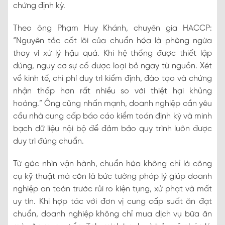
chứng định kỳ.
Theo ông Phạm Huy Khánh, chuyên gia HACCP:
“Nguyên tắc cốt lõi của chuẩn hóa là phòng ngừa
thay vì xử lý hậu quả. Khi hệ thống được thiết lập
đúng, nguy cơ sự cố được loại bỏ ngay từ nguồn. Xét
về kinh tế, chi phí duy trì kiểm định, đào tạo và chứng
nhận thấp hơn rất nhiều so với thiệt hại khủng
hoảng.” Ông cũng nhấn mạnh, doanh nghiệp cần yêu
cầu nhà cung cấp báo cáo kiểm toán định kỳ và minh
bạch dữ liệu nội bộ để đảm bảo quy trình luôn được
duy trì đúng chuẩn.
Từ góc nhìn vận hành, chuẩn hóa không chỉ là công
cụ kỹ thuật mà còn là bức tường pháp lý giúp doanh
nghiệp an toàn trước rủi ro kiện tụng, xử phạt và mất
uy tín. Khi hợp tác với đơn vị cung cấp suất ăn đạt
chuẩn, doanh nghiệp không chỉ mua dịch vụ bữa ăn