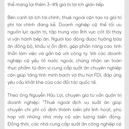
thể mang lại thêm 3–8% giá trị lợi ích gián tiếp.
Bên cạnh lợi ích tài chính, thuê ngoài còn tạo ra giá trị
phi tài chính đáng kể. Doanh nghiệp có thể tối ưu
nguồn lực quản trị, tập trung vào lĩnh vực cốt lõi thay
vì vận hành bếp ăn. Người lao động được hưởng bữa
ăn đồng bộ, khẩu vị ổn định, góp phần nâng cao tinh
thần làm việc và gắn bó với công ty. Với các doanh
nghiệp có yếu tố nước ngoài, chứng nhận an toàn
thực phẩm từ đơn vị cung cấp suất ăn chuyên nghiệp
còn giúp tăng tính minh bạch và thu hút FDI, đáp ứng
yêu cầu khắt khe của các đối tác quốc tế.
Theo ông Nguyễn Hữu Lợi, chuyên gia tư vấn quản trị
doanh nghiệp: “Thuê ngoài dịch vụ suất ăn giúp
chuyển chi phí cố định thành biến phí linh hoạt, phù
hợp với những nhà máy có sản lượng biến động.
Đồng thời, các nhà cung cấp suất ăn công nghiệp có