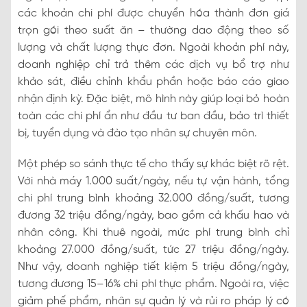
các khoản chi phí được chuyển hóa thành đơn giá
trọn gói theo suất ăn – thường dao động theo số
lượng và chất lượng thực đơn. Ngoài khoản phí này,
doanh nghiệp chỉ trả thêm các dịch vụ bổ trợ như
khảo sát, điều chỉnh khẩu phần hoặc báo cáo giao
nhận định kỳ. Đặc biệt, mô hình này giúp loại bỏ hoàn
toàn các chi phí ẩn như đầu tư ban đầu, bảo trì thiết
bị, tuyển dụng và đào tạo nhân sự chuyên môn.
Một phép so sánh thực tế cho thấy sự khác biệt rõ rệt.
Với nhà máy 1.000 suất/ngày, nếu tự vận hành, tổng
chi phí trung bình khoảng 32.000 đồng/suất, tương
đương 32 triệu đồng/ngày, bao gồm cả khấu hao và
nhân công. Khi thuê ngoài, mức phí trung bình chỉ
khoảng 27.000 đồng/suất, tức 27 triệu đồng/ngày.
Như vậy, doanh nghiệp tiết kiệm 5 triệu đồng/ngày,
tương đương 15–16% chi phí thực phẩm. Ngoài ra, việc
giảm phế phẩm, nhân sự quản lý và rủi ro pháp lý có