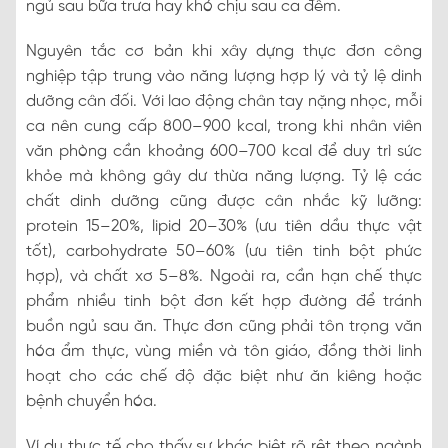
ngủ sau bữa trưa hay khó chịu sau ca đêm.
Nguyên tắc cơ bản khi xây dựng thực đơn công
nghiệp tập trung vào năng lượng hợp lý và tỷ lệ dinh
dưỡng cân đối. Với lao động chân tay nặng nhọc, mỗi
ca nên cung cấp 800–900 kcal, trong khi nhân viên
văn phòng cần khoảng 600–700 kcal để duy trì sức
khỏe mà không gây dư thừa năng lượng. Tỷ lệ các
chất dinh dưỡng cũng được cân nhắc kỹ lưỡng:
protein 15–20%, lipid 20–30% (ưu tiên dầu thực vật
tốt), carbohydrate 50–60% (ưu tiên tinh bột phức
hợp), và chất xơ 5–8%. Ngoài ra, cần hạn chế thực
phẩm nhiều tinh bột đơn kết hợp đường để tránh
buồn ngủ sau ăn. Thực đơn cũng phải tôn trọng văn
hóa ẩm thực, vùng miền và tôn giáo, đồng thời linh
hoạt cho các chế độ đặc biệt như ăn kiêng hoặc
bệnh chuyển hóa.
Ví dụ thực tế cho thấy sự khác biệt rõ rệt theo ngành