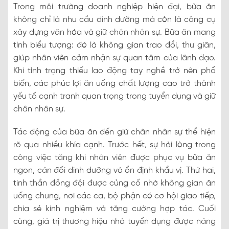
Trong môi trường doanh nghiệp hiện đại, bữa ăn
không chỉ là nhu cầu dinh dưỡng mà còn là công cụ
xây dựng văn hóa và giữ chân nhân sự. Bữa ăn mang
tính biểu tượng: đó là không gian trao đổi, thư giãn,
giúp nhân viên cảm nhận sự quan tâm của lãnh đạo.
Khi tình trạng thiếu lao động tay nghề trở nên phổ
biến, các phúc lợi ăn uống chất lượng cao trở thành
yếu tố cạnh tranh quan trọng trong tuyển dụng và giữ
chân nhân sự.
Tác động của bữa ăn đến giữ chân nhân sự thể hiện
rõ qua nhiều khía cạnh. Trước hết, sự hài lòng trong
công việc tăng khi nhân viên được phục vụ bữa ăn
ngon, cân đối dinh dưỡng và ổn định khẩu vị. Thứ hai,
tinh thần đồng đội được củng cố nhờ không gian ăn
uống chung, nơi các ca, bộ phận có cơ hội giao tiếp,
chia sẻ kinh nghiệm và tăng cường hợp tác. Cuối
cùng, giá trị thương hiệu nhà tuyển dụng được nâng