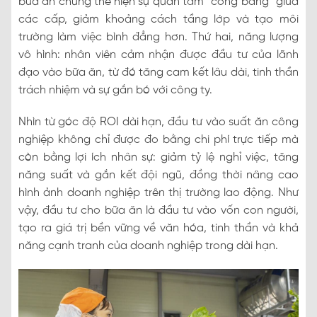
bữa ăn chung thể hiện sự quan tâm “công bằng” giữa
các cấp, giảm khoảng cách tầng lớp và tạo môi
trường làm việc bình đẳng hơn. Thứ hai, năng lượng
vô hình: nhân viên cảm nhận được đầu tư của lãnh
đạo vào bữa ăn, từ đó tăng cam kết lâu dài, tinh thần
trách nhiệm và sự gắn bó với công ty.
Nhìn từ góc độ ROI dài hạn, đầu tư vào suất ăn công
nghiệp không chỉ được đo bằng chi phí trực tiếp mà
còn bằng lợi ích nhân sự: giảm tỷ lệ nghỉ việc, tăng
năng suất và gắn kết đội ngũ, đồng thời nâng cao
hình ảnh doanh nghiệp trên thị trường lao động. Như
vậy, đầu tư cho bữa ăn là đầu tư vào vốn con người,
tạo ra giá trị bền vững về văn hóa, tinh thần và khả
năng cạnh tranh của doanh nghiệp trong dài hạn.