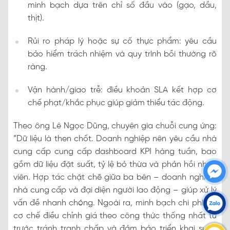
minh bạch dựa trên chỉ số đầu vào (gạo, dầu,
thịt).
Rủi ro pháp lý hoặc sự cố thực phẩm: yêu cầu
bảo hiểm trách nhiệm và quy trình bồi thường rõ
ràng.
Vận hành/giao trễ: điều khoản SLA kết hợp cơ
chế phạt/khắc phục giúp giảm thiểu tác động.
Theo ông Lê Ngọc Dũng, chuyên gia chuỗi cung ứng:
“Dữ liệu là then chốt. Doanh nghiệp nên yêu cầu nhà
cung cấp cung cấp dashboard KPI hàng tuần, bao
gồm dữ liệu đặt suất, tỷ lệ bỏ thừa và phản hồi nhân
viên. Hợp tác chặt chẽ giữa ba bên – doanh nghiệp,
nhà cung cấp và đại diện người lao động – giúp xử lý
vấn đề nhanh chóng. Ngoài ra, minh bạch chi phí với
cơ chế điều chỉnh giá theo công thức thống nhất từ
trước tránh tranh chấp và đảm bảo triển khai suôn