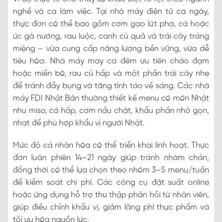
nghề và ca làm việc. Tại nhà máy điện tử ca ngày,
thực đơn có thể bao gồm cơm gạo lứt pha, cá hoặc
ức gà nướng, rau luộc, canh củ quả và trái cây tráng
miệng – vừa cung cấp năng lượng bền vững, vừa dễ
tiêu hóa. Nhà máy may ca đêm ưu tiên cháo đạm
hoặc miến bò, rau củ hấp và một phần trái cây nhẹ
để tránh đầy bụng và tăng tỉnh táo về sáng. Các nhà
máy FDI Nhật Bản thường thiết kế menu có món Nhật
như miso, cá hấp, cơm nấu chặt, khẩu phần nhỏ gọn,
nhạt để phù hợp khẩu vị người Nhật.
Mức độ cá nhân hóa có thể triển khai linh hoạt. Thực
đơn luân phiên 14–21 ngày giúp tránh nhàm chán,
đồng thời có thể lựa chọn theo nhóm 3–5 menu/tuần
để kiểm soát chi phí. Các công cụ đặt suất online
hoặc ứng dụng hỗ trợ thu thập phản hồi từ nhân viên,
giúp điều chỉnh khẩu vị, giảm lãng phí thực phẩm và
tối ưu hóa nguồn lực.