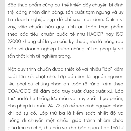
độc thực phẩm cũng có thể khiến dây chuyền bị đình
trệ, công nhân đình công, sản xuất tạm ngưng và uy
tín doanh nghiệp sụp đổ chỉ sau một đêm. Chính vì
vậy, việc chuẩn hóa quy trình an toàn thực phẩm
theo các tiêu chuẩn quốc tế như HACCP hay ISO
22000 không chỉ là yêu cầu kỹ thuật, mà là hàng rào
bảo vệ doanh nghiệp trước những rủi ro pháp lý và
tổn thất kinh tế nghiêm trọng.
Một quy trình chuẩn được thiết kế với nhiều “lớp” kiểm
soát liên kết chặt chẽ. Lớp đầu tiên là nguồn nguyên
liệu phải có chứng nhận an toàn rõ ràng, kèm theo
COA/COC để đảm bảo truy xuất được xuất xứ. Lớp
thứ hai là hệ thống lưu mẫu và truy xuất thực phẩm,
cho phép lưu mẫu 24–72 giờ để xác định nguyên nhân
khi có sự cố. Lớp thứ ba là kiểm soát nhiệt độ và
luồng di chuyển một chiều, giúp tránh nhiễm chéo
giữa khu sơ chế, khu nấu và kho bảo quản. Lớp thứ tư