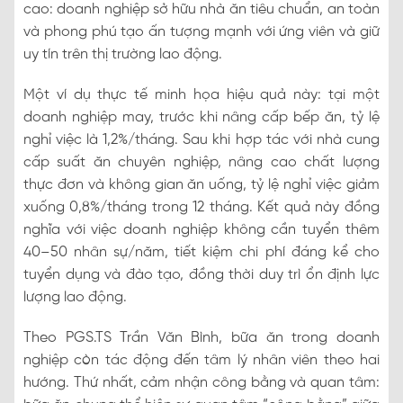
cao: doanh nghiệp sở hữu nhà ăn tiêu chuẩn, an toàn
và phong phú tạo ấn tượng mạnh với ứng viên và giữ
uy tín trên thị trường lao động.
Một ví dụ thực tế minh họa hiệu quả này: tại một
doanh nghiệp may, trước khi nâng cấp bếp ăn, tỷ lệ
nghỉ việc là 1,2%/tháng. Sau khi hợp tác với nhà cung
cấp suất ăn chuyên nghiệp, nâng cao chất lượng
thực đơn và không gian ăn uống, tỷ lệ nghỉ việc giảm
xuống 0,8%/tháng trong 12 tháng. Kết quả này đồng
nghĩa với việc doanh nghiệp không cần tuyển thêm
40–50 nhân sự/năm, tiết kiệm chi phí đáng kể cho
tuyển dụng và đào tạo, đồng thời duy trì ổn định lực
lượng lao động.
Theo PGS.TS Trần Văn Bình, bữa ăn trong doanh
nghiệp còn tác động đến tâm lý nhân viên theo hai
hướng. Thứ nhất, cảm nhận công bằng và quan tâm: