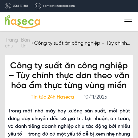
0966 741 866
contact@haseca.com
Giới thiệu
Trang
Bản
Công ty suất ăn công nghiệp – Tùy chỉnh
chủ
tin
thực đơn theo văn hóa ẩm thực từng vùng
miền
Chọn Haseca
Công ty suất ăn công nghiệp
Dịch vụ
– Tùy chỉnh thực đơn theo văn
hóa ẩm thực từng vùng miền
Bản tin HASECA
Tin tức 24h Haseca
10/11/2025
Tuyển dụng
Trong một nhà máy hay xưởng sản xuất, mỗi phút
dừng dây chuyền đều có giá trị. Lợi nhuận, an toàn,
Liên hệ
và danh tiếng doanh nghiệp chịu tác động bởi nhiều
yếu tố — trong đó có một yếu tố dễ bị xem nhẹ nhưng