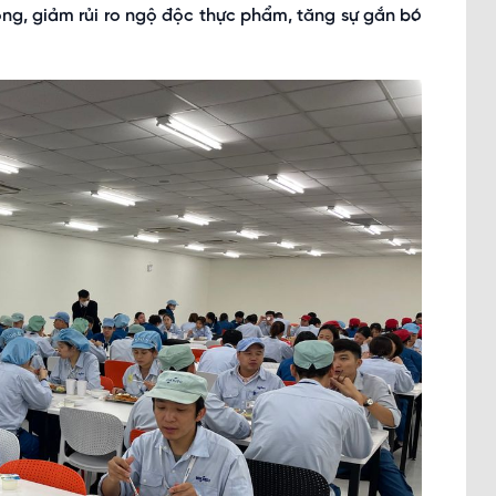
ng, giảm rủi ro ngộ độc thực phẩm, tăng sự gắn bó