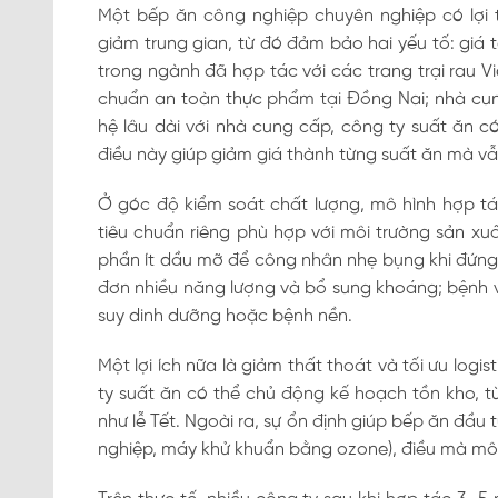
Một bếp ăn công nghiệp chuyên nghiệp có lợi t
giảm trung gian, từ đó đảm bảo hai yếu tố: giá 
trong ngành đã hợp tác với các trang trại rau 
chuẩn an toàn thực phẩm tại Đồng Nai; nhà cung
hệ lâu dài với nhà cung cấp, công ty suất ăn c
điều này giúp giảm giá thành từng suất ăn mà vẫn
Ở góc độ kiểm soát chất lượng, mô hình hợp tá
tiêu chuẩn riêng phù hợp với môi trường sản xu
phần ít dầu mỡ để công nhân nhẹ bụng khi đứng
đơn nhiều năng lượng và bổ sung khoáng; bệnh v
suy dinh dưỡng hoặc bệnh nền.
Một lợi ích nữa là giảm thất thoát và tối ưu logi
ty suất ăn có thể chủ động kế hoạch tồn kho, t
như lễ Tết. Ngoài ra, sự ổn định giúp bếp ăn đầu t
nghiệp, máy khử khuẩn bằng ozone), điều mà mô 