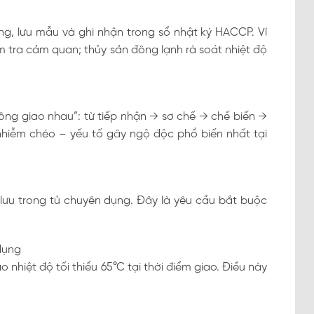
ng, lưu mẫu và ghi nhận trong sổ nhật ký HACCP. Ví
m tra cảm quan; thủy sản đông lạnh rà soát nhiệt độ
ông giao nhau”: từ tiếp nhận → sơ chế → chế biến →
nhiễm chéo – yếu tố gây ngộ độc phổ biến nhất tại
ưu trong tủ chuyên dụng. Đây là yêu cầu bắt buộc
dụng
hiệt độ tối thiểu 65°C tại thời điểm giao. Điều này