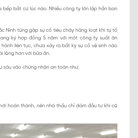
 bếp bất cứ lúc nào. Nhiều công ty lớn lập hẳn ban
Bắc Ninh từng gặp sự cố tiêu chảy hàng loạt khi tự tổ
sang ký hợp đồng 5 năm với một công ty suất ăn
hành liên tục, chưa xảy ra bất kỳ sự cố vệ sinh nào
i lòng hơn với bữa ăn.
tư sâu vào chứng nhận an toàn như:
i hoàn thành, nên nhà thầu chỉ dám đầu tư khi có