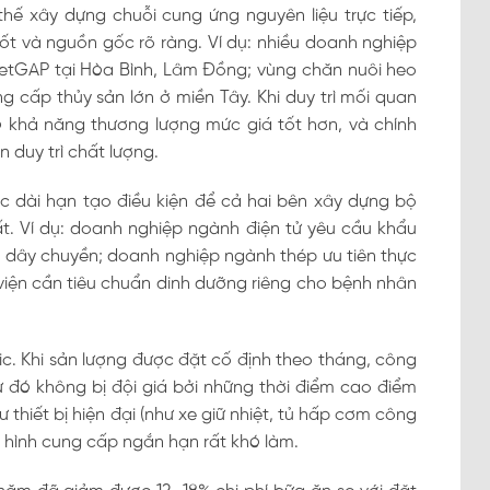
hế xây dựng chuỗi cung ứng nguyên liệu trực tiếp,
tốt và nguồn gốc rõ ràng. Ví dụ: nhiều doanh nghiệp
VietGAP tại Hòa Bình, Lâm Đồng; vùng chăn nuôi heo
 cấp thủy sản lớn ở miền Tây. Khi duy trì mối quan
ó khả năng thương lượng mức giá tốt hơn, và chính
 duy trì chất lượng.
c dài hạn tạo điều kiện để cả hai bên xây dựng bộ
ất. Ví dụ: doanh nghiệp ngành điện tử yêu cầu khẩu
 dây chuyền; doanh nghiệp ngành thép ưu tiên thực
iện cần tiêu chuẩn dinh dưỡng riêng cho bệnh nhân
stic. Khi sản lượng được đặt cố định theo tháng, công
ừ đó không bị đội giá bởi những thời điểm cao điểm
ư thiết bị hiện đại (như xe giữ nhiệt, tủ hấp cơm công
hình cung cấp ngắn hạn rất khó làm.