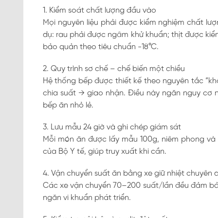
1. Kiểm soát chất lượng đầu vào
Mọi nguyên liệu phải được kiểm nghiệm chất lượ
dụ: rau phải được ngâm khử khuẩn; thịt được kiể
bảo quản theo tiêu chuẩn -18°C.
2. Quy trình sơ chế – chế biến một chiều
Hệ thống bếp được thiết kế theo nguyên tắc “kh
chia suất → giao nhận. Điều này ngăn nguy cơ 
bếp ăn nhỏ lẻ.
3. Lưu mẫu 24 giờ và ghi chép giám sát
Mỗi món ăn được lấy mẫu 100g, niêm phong và l
của Bộ Y tế, giúp truy xuất khi cần.
4. Vận chuyển suất ăn bằng xe giữ nhiệt chuyên 
Các xe vận chuyển 70–200 suất/lần đều đảm bảo n
ngăn vi khuẩn phát triển.