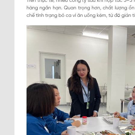
Trên thực tế, nhiều công ty sau khi hợp tác 3–5
hàng ngắn hạn. Quan trọng hơn, chất lượng ổn
chế tình trạng bỏ ca vì ăn uống kém, từ đó gián 