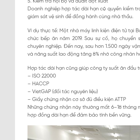
5. Kiểm tra nội bộ và audit đột xuất
Doanh nghiệp hợp tác dài hạn có quyền kiểm tra
giám sát vệ sinh để đồng hành cùng nhà thầu.
Ví dụ thực tế: Một nhà máy linh kiện điện tử tại 
chức bếp ăn năm 2019. Sau sự cố, họ chuyển 
chuyên nghiệp. Đến nay, sau hơn 1.500 ngày vận 
và năng suất lao động tăng 8% nhờ công nhân hà
Hợp tác dài hạn cũng giúp công ty suất ăn đầu 
– ISO 22000
– HACCP
– VietGAP (đối tác nguyên liệu)
– Giấy chứng nhận cơ sở đủ điều kiện ATTP
Những chứng nhận này thường mất 6–18 tháng mớ
hợp đồng dài hạn để đảm bảo tính bền vững.