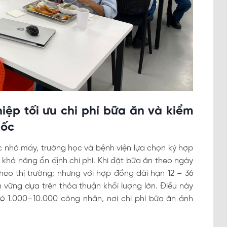
iệp tối ưu chi phí bữa ăn và kiểm
gốc
c nhà máy, trường học và bệnh viện lựa chọn ký hợp
 khả năng ổn định chi phí. Khi đặt bữa ăn theo ngày
eo thị trường; nhưng với hợp đồng dài hạn 12 – 36
vững dựa trên thỏa thuận khối lượng lớn. Điều này
ó 1.000–10.000 công nhân, nơi chi phí bữa ăn ảnh