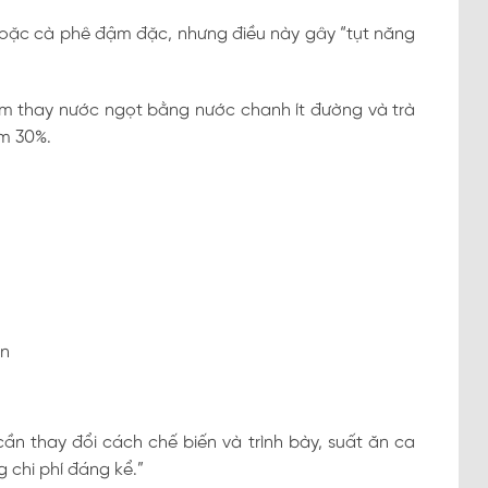
oặc cà phê đậm đặc, nhưng điều này gây “tụt năng
m thay nước ngọt bằng nước chanh ít đường và trà
ảm 30%.
ển
ần thay đổi cách chế biến và trình bày, suất ăn ca
 chi phí đáng kể.”