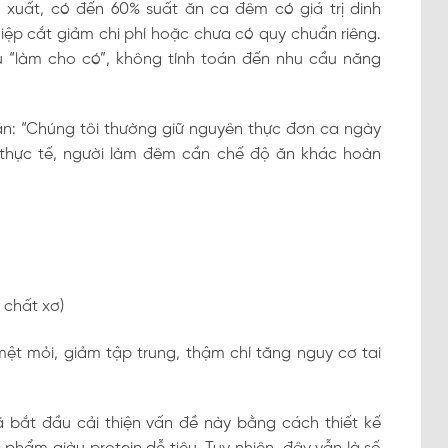
 xuất, có đến 60% suất ăn ca đêm có giá trị dinh
ệp cắt giảm chi phí hoặc chưa có quy chuẩn riêng.
 “làm cho có”, không tính toán đến nhu cầu năng
n: “Chúng tôi thường giữ nguyên thực đơn ca ngày
 thực tế, người làm đêm cần chế độ ăn khác hoàn
 chất xơ)
mệt mỏi, giảm tập trung, thậm chí tăng nguy cơ tai
 bắt đầu cải thiện vấn đề này bằng cách thiết kế