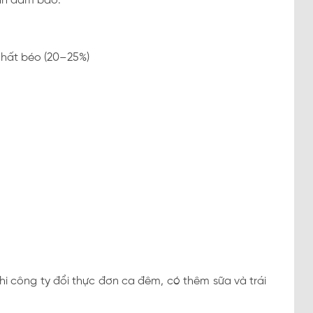
ần đảm bảo:
 chất béo (20–25%)
hi công ty đổi thực đơn ca đêm, có thêm sữa và trái