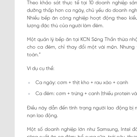
Theo khảo sát thực tế tại 10 doanh nghiệp sản
dưỡng thấp hơn ca ngày, chủ yếu do doanh nghi
Nhiều bếp ăn công nghiệp hoạt động theo kiểu
lượng đặc thù của người làm đêm.
Một quản lý bếp ăn tại KCN Sóng Thần thừa nhậ
cho ca đêm, chỉ thay đổi một vài món. Nhưng
toàn.”
Ví dụ cụ thể:
Ca ngày: cơm + thịt kho + rau xào + canh
Ca đêm: cơm + trứng + canh (thiếu protein và
Điều này dẫn đến tình trạng người lao động bị 
nạn lao động.
Một số doanh nghiệp lớn như Samsung, Intel đã