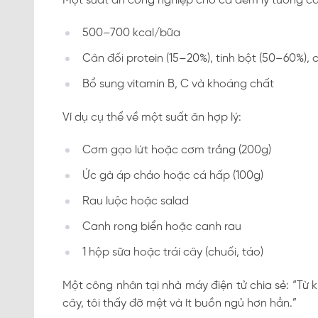
Một suất ăn công nghiệp cho ca đêm lý tưởng c
500–700 kcal/bữa
Cân đối protein (15–20%), tinh bột (50–60%),
Bổ sung vitamin B, C và khoáng chất
Ví dụ cụ thể về một suất ăn hợp lý:
Cơm gạo lứt hoặc cơm trắng (200g)
Ức gà áp chảo hoặc cá hấp (100g)
Rau luộc hoặc salad
Canh rong biển hoặc canh rau
1 hộp sữa hoặc trái cây (chuối, táo)
Một công nhân tại nhà máy điện tử chia sẻ: “Từ k
cây, tôi thấy đỡ mệt và ít buồn ngủ hơn hẳn.”