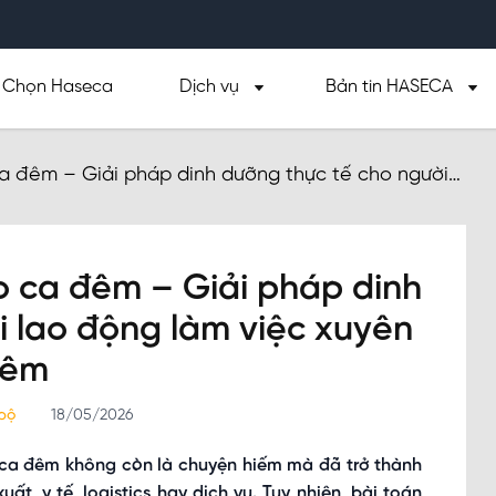
Chọn Haseca
Dịch vụ
Bản tin HASECA
a đêm – Giải pháp dinh dưỡng thực tế cho người
đêm
o ca đêm – Giải pháp dinh
i lao động làm việc xuyên
êm
 bộ
18/05/2026
c ca đêm không còn là chuyện hiếm mà đã trở thành
t, y tế, logistics hay dịch vụ. Tuy nhiên, bài toán