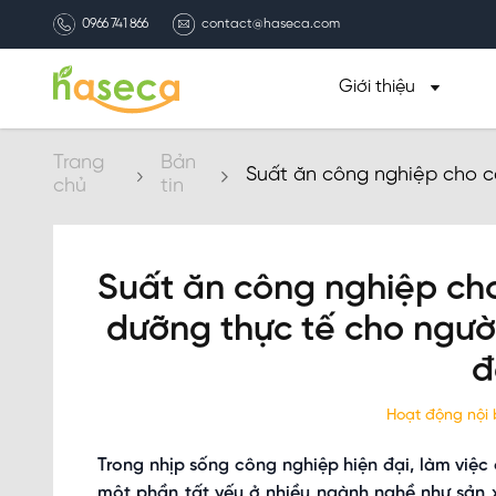
0966 741 866
contact@haseca.com
Giới thiệu
Trang
Bản
Suất ăn công nghiệp cho c
chủ
tin
lao động làm việc xuyên 
Suất ăn công nghiệp ch
dưỡng thực tế cho ngườ
đ
Hoạt động nội
Trong nhịp sống công nghiệp hiện đại, làm việ
một phần tất yếu ở nhiều ngành nghề như sản xuấ