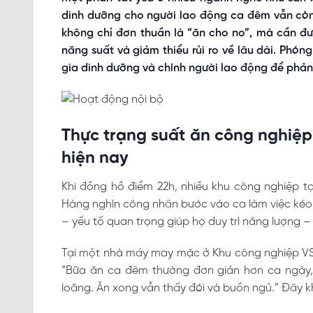
dinh dưỡng cho người lao động ca đêm vẫn còn
không chỉ đơn thuần là “ăn cho no”, mà cần đư
năng suất và giảm thiểu rủi ro về lâu dài. Phón
gia dinh dưỡng và chính người lao động để phản
Thực trạng suất ăn công nghiệp
hiện nay
Khi đồng hồ điểm 22h, nhiều khu công nghiệp t
Hàng nghìn công nhân bước vào ca làm việc kéo 
– yếu tố quan trọng giúp họ duy trì năng lượng – 
Tại một nhà máy may mặc ở Khu công nghiệp VSIP,
“Bữa ăn ca đêm thường đơn giản hơn ca ngày, 
loãng. Ăn xong vẫn thấy đói và buồn ngủ.” Đây k