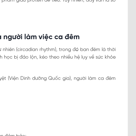
 phẩm giàu protein dễ tiêu. Tuy nhiên, đây vẫn là số
 người làm việc ca đêm
 nhiên (circadian rhythm), trong đó ban đêm là thời
h học bị đảo lộn, kéo theo nhiều hệ lụy về sức khỏe
yệt (Viện Dinh dưỡng Quốc gia), người làm ca đêm