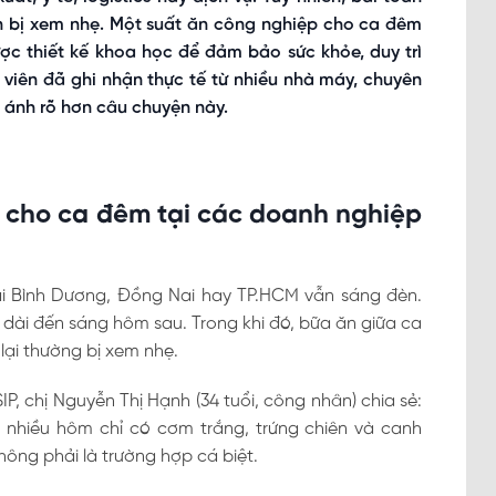
 bị xem nhẹ. Một suất ăn công nghiệp cho ca đêm
ợc thiết kế khoa học để đảm bảo sức khỏe, duy trì
g viên đã ghi nhận thực tế từ nhiều nhà máy, chuyên
 ánh rõ hơn câu chuyện này.
 cho ca đêm tại các doanh nghiệp
ại Bình Dương, Đồng Nai hay TP.HCM vẫn sáng đèn.
dài đến sáng hôm sau. Trong khi đó, bữa ăn giữa ca
lại thường bị xem nhẹ.
 chị Nguyễn Thị Hạnh (34 tuổi, công nhân) chia sẻ:
nhiều hôm chỉ có cơm trắng, trứng chiên và canh
hông phải là trường hợp cá biệt.