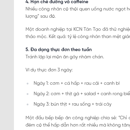
4. Hạn chế đường và caffeine
Nhiều công nhân có thói quen uống nước ngọt h
lượng” sau đó.
Một doanh nghiệp tại KCN Tân Tạo đã thử nghiệ
thảo mộc. Kết quả: tỷ lệ công nhân than mệt gi
5. Đa dạng thực đơn theo tuần
Tránh lặp lại món ăn gây nhàm chán.
Ví dụ thực đơn 3 ngày:
Ngày 1: cơm + cá hấp + rau cải + canh bí
Ngày 2: cơm + thịt gà + salad + canh rong bi
Ngày 3: bún thịt + rau sống + trái cây
Một đầu bếp bếp ăn công nghiệp chia sẻ: “Chỉ c
đêm có thể hấp dẫn hơn rất nhiều mà không tăng