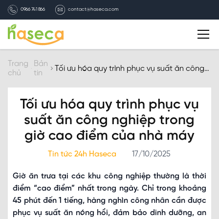
0966 741 866
contact@haseca.com
Giới thiệu
Trang
Bản
Tối ưu hóa quy trình phục vụ suất ăn công
chủ
tin
nghiệp trong giờ cao điểm của nhà máy
Chọn Haseca
Tối ưu hóa quy trình phục vụ
Dịch vụ
suất ăn công nghiệp trong
giờ cao điểm của nhà máy
Bản tin HASECA
Tin tức 24h Haseca
17/10/2025
Tuyển dụng
Giờ ăn trưa tại các khu công nghiệp thường là thời
điểm “cao điểm” nhất trong ngày. Chỉ trong khoảng
Liên hệ
45 phút đến 1 tiếng, hàng nghìn công nhân cần được
phục vụ suất ăn nóng hổi, đảm bảo dinh dưỡng, an