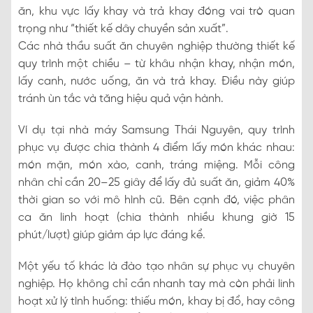
ăn, khu vực lấy khay và trả khay đóng vai trò quan
trọng như “thiết kế dây chuyền sản xuất”.
Các nhà thầu suất ăn chuyên nghiệp thường thiết kế
quy trình một chiều – từ khâu nhận khay, nhận món,
lấy canh, nước uống, ăn và trả khay. Điều này giúp
tránh ùn tắc và tăng hiệu quả vận hành.
Ví dụ tại nhà máy Samsung Thái Nguyên, quy trình
phục vụ được chia thành 4 điểm lấy món khác nhau:
món mặn, món xào, canh, tráng miệng. Mỗi công
nhân chỉ cần 20–25 giây để lấy đủ suất ăn, giảm 40%
thời gian so với mô hình cũ. Bên cạnh đó, việc phân
ca ăn linh hoạt (chia thành nhiều khung giờ 15
phút/lượt) giúp giảm áp lực đáng kể.
Một yếu tố khác là đào tạo nhân sự phục vụ chuyên
nghiệp. Họ không chỉ cần nhanh tay mà còn phải linh
hoạt xử lý tình huống: thiếu món, khay bị đổ, hay công