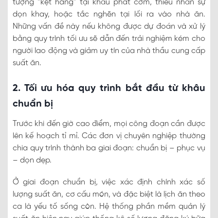
tượng “kẹt hàng” tại khâu phát cơm, thiếu nhân sự
dọn khay, hoặc tắc nghẽn tại lối ra vào nhà ăn.
Những vấn đề này nếu không được dự đoán và xử lý
bằng quy trình tối ưu sẽ dẫn đến trải nghiệm kém cho
người lao động và giảm uy tín của nhà thầu cung cấp
suất ăn.
2. Tối ưu hóa quy trình bắt đầu từ khâu
chuẩn bị
Trước khi đến giờ cao điểm, mọi công đoạn cần được
lên kế hoạch tỉ mỉ. Các đơn vị chuyên nghiệp thường
chia quy trình thành ba giai đoạn: chuẩn bị – phục vụ
– dọn dẹp.
Ở giai đoạn chuẩn bị, việc xác định chính xác số
lượng suất ăn, cơ cấu món, và đặc biệt là lịch ăn theo
ca là yếu tố sống còn. Hệ thống phần mềm quản lý