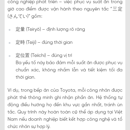
công nghiệp phát triển – việc phục vụ suất ăn trong
giờ cao điểm được vận hành theo nguyên tắc “三定
(さんてい)” gồm:
定量 (Teiryō) – định lượng rõ ràng
定時 (Teiji) – đúng thời gian
定位置 (Teiichi) – đúng vị trí
Ba yếu tố này bảo đảm mỗi suất ăn được phục vụ
chuẩn xác, không nhầm lẫn và tiết kiệm tối đa
thời gian.
Ví dụ, trong bếp ăn của Toyota, mỗi công nhân được
phát thẻ thông minh ghi nhận phần ăn. Hệ thống tự
động điều hướng họ đến khu vực gần nhất, tránh ùn
tắc. Quy trình này hoàn toàn có thể áp dụng tại Việt
Nam nếu doanh nghiệp biết kết hợp công nghệ và tổ
chức nhân sự hợp lý.