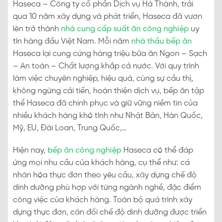
Haseca – Công ty cổ phần Dịch vụ Hà Thành, trải
qua 10 năm xây dựng và phát triển, Haseca đã vươn
lên trở thành
nhà cung cấp suất ăn công nghiệp
uy
tín hàng đầu Việt Nam. Mỗi năm
nhà thầu bếp ăn
Haseca lại cung cứng hàng triệu bữa ăn Ngon – Sạch
– An toàn – Chất lượng khắp cả nước. Với quy trình
làm việc chuyên nghiệp, hiệu quả, cùng sự cầu thị,
không ngừng cải tiến, hoàn thiện dịch vụ, bếp ăn tập
thể Haseca đã chinh phục và giữ vững niềm tin của
nhiều khách hàng khó tính như Nhật Bản, Hàn Quốc,
Mỹ, EU, Đài Loan, Trung Quốc,…
Hiện nay,
bếp ăn công nghiệp
Haseca có thể đáp
ứng mọi nhu cầu của khách hàng, cụ thể như: cá
nhân hóa thực đơn theo yêu cầu, xây dựng chế độ
dinh dưỡng phù hợp với từng ngành nghề, đặc điểm
công việc của khách hàng. Toàn bộ quá trình xây
dựng thực đơn, cân đối chế độ dinh dưỡng được triển