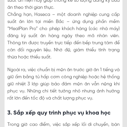
suất ăn hiện nay giúp thống kê số lượng đăng ký bữa
ăn theo thời gian thực.
Chẳng hạn, Haseca – một doanh nghiệp cung cấp
suất ăn lớn tại miền Bắc – ứng dụng phần mềm
“MealPlan Pro” cho phép khách hàng (các nhà máy)
đăng ký suất ăn hàng ngày theo mã nhân viên.
Thông tin được truyền trực tiếp đến bếp trung tâm để
cân đối nguyên liệu. Nhờ đó, giảm thiểu tình trạng
thừa hoặc thiếu suất.
Ngoài ra, việc chuẩn bị món ăn trước giờ ăn 1 tiếng và
giữ ấm bằng tủ hấp cơm công nghiệp hoặc hệ thống
giữ nhiệt 3 lớp giúp bảo đảm món ăn vẫn nóng khi
phục vụ. Những chi tiết tưởng nhỏ nhưng ảnh hưởng
rất lớn đến tốc độ và chất lượng phục vụ.
3. Sắp xếp quy trình phục vụ khoa học
Trong giờ cao điểm, việc sắp xếp lối di chuyển, bàn