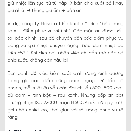
giữ nhiệt liên tục: từ tủ hấp → bàn chia suất có khay
giữ nhiệt → thùng giữ ấm → bàn ăn.
Ví dụ, công ty Haseca triển khai mô hình “bếp trung
tâm – điểm phục vụ vệ tinh”. Các món ăn được nấu
tại bếp chính, sau đó chuyển đến các điểm phục vụ
bằng xe giữ nhiệt chuyên dụng, bảo đảm nhiệt độ
trên 65°C. Khi đến nơi, nhân viên chỉ cần mở nắp và
chia suất, không cần nấu lại.
Bên cạnh đó, việc kiểm soát định lượng dinh dưỡng
trong giờ cao điểm cũng quan trọng. Dù tốc độ
nhanh, mỗi suất ăn vẫn cần đạt chuẩn 600–800 kcal,
đủ đạm – tinh bột – rau xanh. Những bếp ăn đạt
chứng nhận ISO 22000 hoặc HACCP đều có quy trình
ghi nhận nhiệt độ, thời gian và số lượng phục vụ rõ
ràng.