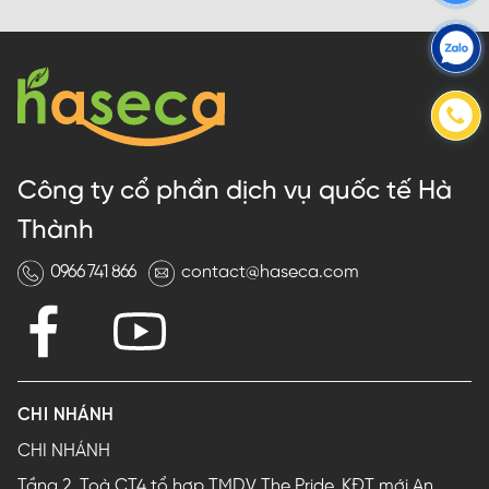
Công ty cổ phần dịch vụ quốc tế Hà
Thành
0966 741 866
contact@haseca.com
CHI NHÁNH
CHI NHÁNH
Tầng 2, Toà CT4 tổ hợp TMDV The Pride, KĐT mới An