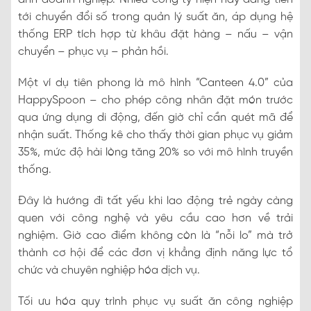
tới chuyển đổi số trong quản lý suất ăn, áp dụng hệ
thống ERP tích hợp từ khâu đặt hàng – nấu – vận
chuyển – phục vụ – phản hồi.
Một ví dụ tiên phong là mô hình “Canteen 4.0” của
HappySpoon – cho phép công nhân đặt món trước
qua ứng dụng di động, đến giờ chỉ cần quét mã để
nhận suất. Thống kê cho thấy thời gian phục vụ giảm
35%, mức độ hài lòng tăng 20% so với mô hình truyền
thống.
Đây là hướng đi tất yếu khi lao động trẻ ngày càng
quen với công nghệ và yêu cầu cao hơn về trải
nghiệm. Giờ cao điểm không còn là “nỗi lo” mà trở
thành cơ hội để các đơn vị khẳng định năng lực tổ
chức và chuyên nghiệp hóa dịch vụ.
Tối ưu hóa quy trình phục vụ suất ăn công nghiệp