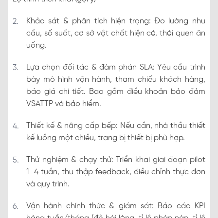
Khảo sát & phân tích hiện trạng: Đo lường nhu
cầu, số suất, cơ sở vật chất hiện có, thói quen ăn
uống.
Lựa chọn đối tác & đàm phán SLA: Yêu cầu trình
bày mô hình vận hành, tham chiếu khách hàng,
báo giá chi tiết. Bao gồm điều khoản bảo đảm
VSATTP và bảo hiểm.
Thiết kế & nâng cấp bếp: Nếu cần, nhà thầu thiết
kế luồng một chiều, trang bị thiết bị phù hợp.
Thử nghiệm & chạy thử: Triển khai giai đoạn pilot
1–4 tuần, thu thập feedback, điều chỉnh thực đơn
và quy trình.
Vận hành chính thức & giám sát: Báo cáo KPI