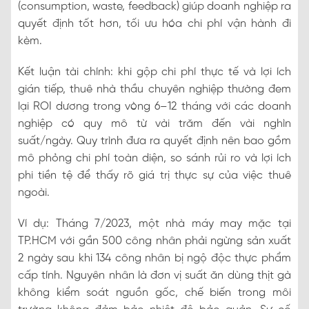
(consumption, waste, feedback) giúp doanh nghiệp ra
quyết định tốt hơn, tối ưu hóa chi phí vận hành đi
kèm.
Kết luận tài chính: khi gộp chi phí thực tế và lợi ích
gián tiếp, thuê nhà thầu chuyên nghiệp thường đem
lại ROI dương trong vòng 6–12 tháng với các doanh
nghiệp có quy mô từ vài trăm đến vài nghìn
suất/ngày. Quy trình đưa ra quyết định nên bao gồm
mô phỏng chi phí toàn diện, so sánh rủi ro và lợi ích
phi tiền tệ để thấy rõ giá trị thực sự của việc thuê
ngoài.
Ví dụ: Tháng 7/2023, một nhà máy may mặc tại
TP.HCM với gần 500 công nhân phải ngừng sản xuất
2 ngày sau khi 134 công nhân bị ngộ độc thực phẩm
cấp tính. Nguyên nhân là đơn vị suất ăn dùng thịt gà
không kiểm soát nguồn gốc, chế biến trong môi