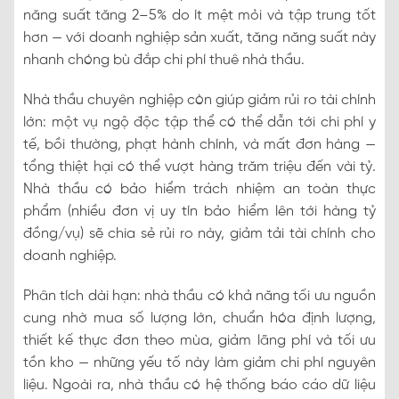
năng suất tăng 2–5% do ít mệt mỏi và tập trung tốt
hơn — với doanh nghiệp sản xuất, tăng năng suất này
nhanh chóng bù đắp chi phí thuê nhà thầu.
Nhà thầu chuyên nghiệp còn giúp giảm rủi ro tài chính
lớn: một vụ ngộ độc tập thể có thể dẫn tới chi phí y
tế, bồi thường, phạt hành chính, và mất đơn hàng —
tổng thiệt hại có thể vượt hàng trăm triệu đến vài tỷ.
Nhà thầu có bảo hiểm trách nhiệm an toàn thực
phẩm (nhiều đơn vị uy tín bảo hiểm lên tới hàng tỷ
đồng/vụ) sẽ chia sẻ rủi ro này, giảm tải tài chính cho
doanh nghiệp.
Phân tích dài hạn: nhà thầu có khả năng tối ưu nguồn
cung nhờ mua số lượng lớn, chuẩn hóa định lượng,
thiết kế thực đơn theo mùa, giảm lãng phí và tối ưu
tồn kho — những yếu tố này làm giảm chi phí nguyên
liệu. Ngoài ra, nhà thầu có hệ thống báo cáo dữ liệu