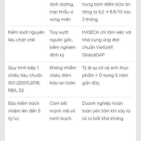
dinh dưỡng,
trung bình điểm bữa ăn
hợp khẩu vị
tăng từ 6.2 → 8.8/10 sau
vùng miền
3 tháng
Kiểm soát nguyên
Truy xuất
HASECA chỉ làm việc với
liệu chặt chẽ
nguồn gốc,
nhà cung ứng đạt
kiểm nghiệm
chuẩn VietGAP,
định kỳ
GlobalGAP
Quy trình bếp 1
Không nhiễm
Tỷ lệ sự cố vệ sinh thực
chiều tiêu chuẩn
chéo, đảm
phẩm = 0 trong 5 năm
ISO 22000:2018,
bảo an toàn
gần đây
RBA, 5S
Bảo hiểm trách
Cam kết
Doanh nghiệp hoàn
nhiệm lên đến 5
mạnh mẽ và
toàn yên tâm khi xảy ra
tỷ/vụ
minh bạch
rủi ro bất khả kháng