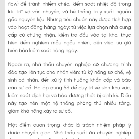
flow) để tránh nhiễm chéo, kiểm soát nhiệt độ trong
lưu trữ và vận chuyển, và hệ thống truy xuất nguồn
gốc nguyên liệu. Những tiêu chuẩn này được tích hợp
vào hoạt động hằng ngày: từ việc lựa chọn nhà cung
cấp có chứng nhận, kiểm tra đầu vào tại kho, thực
hiện kiểm nghiệm mẫu ngẫu nhiên, đến việc lưu giữ
biên bản kiểm soát hàng ngày.
Ngoài ra, nhà thầu chuyên nghiệp có chương trình
đào tạo liên tục cho nhân viên: từ kỹ năng sơ chế, vệ
sinh cá nhân, đến xử lý tình huống khẩn cấp và báo
cáo sự cố. Họ áp dụng 5S để duy trì vệ sinh khu vực,
kiểm soát dịch hại và bảo dưỡng thiết bị định kỳ. Điều
này tạo nên một hệ thống phòng thủ nhiều tầng,
giảm khả năng xảy ra sự cố.
Một điểm quan trọng khác là trách nhiệm pháp lý
được chuyển giao. Nhà thầu suất ăn chuyên nghiệp