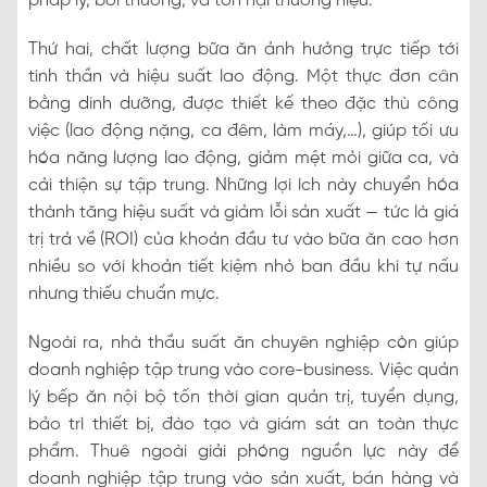
pháp lý, bồi thường, và tổn hại thương hiệu.
Thứ hai, chất lượng bữa ăn ảnh hưởng trực tiếp tới
tinh thần và hiệu suất lao động. Một thực đơn cân
bằng dinh dưỡng, được thiết kế theo đặc thù công
việc (lao động nặng, ca đêm, làm máy,…), giúp tối ưu
hóa năng lượng lao động, giảm mệt mỏi giữa ca, và
cải thiện sự tập trung. Những lợi ích này chuyển hóa
thành tăng hiệu suất và giảm lỗi sản xuất — tức là giá
trị trả về (ROI) của khoản đầu tư vào bữa ăn cao hơn
nhiều so với khoản tiết kiệm nhỏ ban đầu khi tự nấu
nhưng thiếu chuẩn mực.
Ngoài ra, nhà thầu suất ăn chuyên nghiệp còn giúp
doanh nghiệp tập trung vào core-business. Việc quản
lý bếp ăn nội bộ tốn thời gian quản trị, tuyển dụng,
bảo trì thiết bị, đào tạo và giám sát an toàn thực
phẩm. Thuê ngoài giải phóng nguồn lực này để
doanh nghiệp tập trung vào sản xuất, bán hàng và