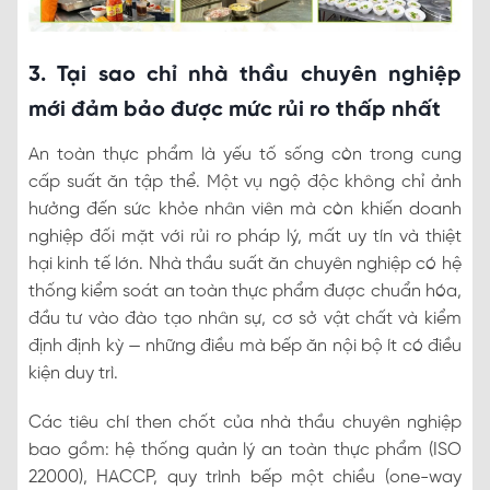
3. Tại sao chỉ nhà thầu chuyên nghiệp
mới đảm bảo được mức rủi ro thấp nhất
An toàn thực phẩm là yếu tố sống còn trong cung
cấp suất ăn tập thể. Một vụ ngộ độc không chỉ ảnh
hưởng đến sức khỏe nhân viên mà còn khiến doanh
nghiệp đối mặt với rủi ro pháp lý, mất uy tín và thiệt
hại kinh tế lớn. Nhà thầu suất ăn chuyên nghiệp có hệ
thống kiểm soát an toàn thực phẩm được chuẩn hóa,
đầu tư vào đào tạo nhân sự, cơ sở vật chất và kiểm
định định kỳ — những điều mà bếp ăn nội bộ ít có điều
kiện duy trì.
Các tiêu chí then chốt của nhà thầu chuyên nghiệp
bao gồm: hệ thống quản lý an toàn thực phẩm (ISO
22000), HACCP, quy trình bếp một chiều (one-way