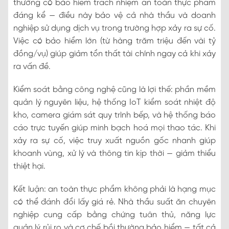
thường có bảo hiểm trách nhiệm an toàn thực phẩm
đáng kể — điều này bảo vệ cả nhà thầu và doanh
nghiệp sử dụng dịch vụ trong trường hợp xảy ra sự cố.
Việc có bảo hiểm lớn (từ hàng trăm triệu đến vài tỷ
đồng/vụ) giúp giảm tổn thất tài chính ngay cả khi xảy
ra vấn đề.
Kiểm soát bằng công nghệ cũng là lợi thế: phần mềm
quản lý nguyên liệu, hệ thống IoT kiểm soát nhiệt độ
kho, camera giám sát quy trình bếp, và hệ thống báo
cáo trực tuyến giúp minh bạch hoá mọi thao tác. Khi
xảy ra sự cố, việc truy xuất nguồn gốc nhanh giúp
khoanh vùng, xử lý và thông tin kịp thời — giảm thiểu
thiệt hại.
Kết luận: an toàn thực phẩm không phải là hạng mục
có thể đánh đổi lấy giá rẻ. Nhà thầu suất ăn chuyên
nghiệp cung cấp bằng chứng tuân thủ, năng lực
quản lý rủi ro và cơ chế bồi thường bảo hiểm — tất cả