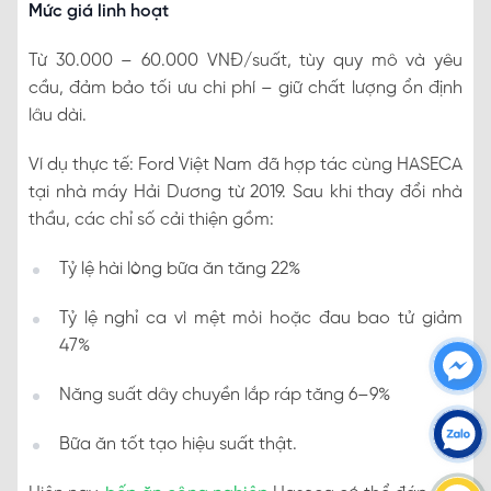
Mức giá linh hoạt
Từ 30.000 – 60.000 VNĐ/suất, tùy quy mô và yêu
cầu, đảm bảo tối ưu chi phí – giữ chất lượng ổn định
lâu dài.
Ví dụ thực tế: Ford Việt Nam đã hợp tác cùng HASECA
tại nhà máy Hải Dương từ 2019. Sau khi thay đổi nhà
thầu, các chỉ số cải thiện gồm:
Tỷ lệ hài lòng bữa ăn tăng 22%
Tỷ lệ nghỉ ca vì mệt mỏi hoặc đau bao tử giảm
47%
Năng suất dây chuyền lắp ráp tăng 6–9%
Bữa ăn tốt tạo hiệu suất thật.