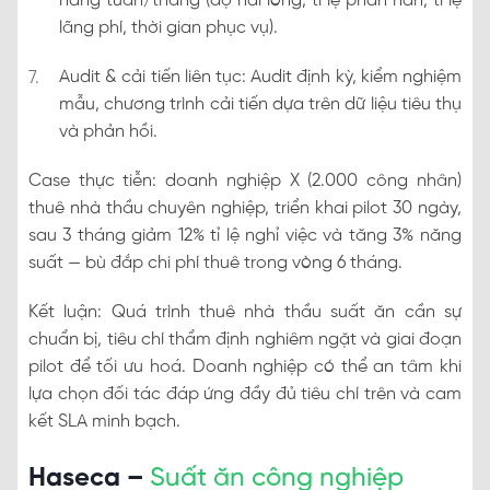
hàng tuần/tháng (độ hài lòng, tỉ lệ phàn nàn, tỉ lệ
lãng phí, thời gian phục vụ).
Audit & cải tiến liên tục: Audit định kỳ, kiểm nghiệm
mẫu, chương trình cải tiến dựa trên dữ liệu tiêu thụ
và phản hồi.
Case thực tiễn: doanh nghiệp X (2.000 công nhân)
thuê nhà thầu chuyên nghiệp, triển khai pilot 30 ngày,
sau 3 tháng giảm 12% tỉ lệ nghỉ việc và tăng 3% năng
suất — bù đắp chi phí thuê trong vòng 6 tháng.
Kết luận: Quá trình thuê nhà thầu suất ăn cần sự
chuẩn bị, tiêu chí thẩm định nghiêm ngặt và giai đoạn
pilot để tối ưu hoá. Doanh nghiệp có thể an tâm khi
lựa chọn đối tác đáp ứng đầy đủ tiêu chí trên và cam
kết SLA minh bạch.
Haseca –
Suất ăn công nghiệp