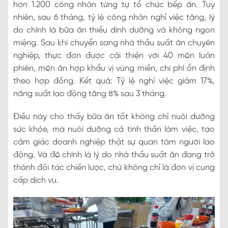
hơn 1.200 công nhân từng tự tổ chức bếp ăn. Tuy
nhiên, sau 6 tháng, tỷ lệ công nhân nghỉ việc tăng, lý
do chính là bữa ăn thiếu dinh dưỡng và không ngon
miệng. Sau khi chuyển sang nhà thầu suất ăn chuyên
nghiệp, thực đơn được cải thiện với 40 món luân
phiên, món ăn hợp khẩu vị vùng miền, chi phí ổn định
theo hợp đồng. Kết quả: Tỷ lệ nghỉ việc giảm 17%,
năng suất lao động tăng 8% sau 3 tháng.
Điều này cho thấy bữa ăn tốt không chỉ nuôi dưỡng
sức khỏe, mà nuôi dưỡng cả tinh thần làm việc, tạo
cảm giác doanh nghiệp thật sự quan tâm người lao
động. Và đó chính là lý do nhà thầu suất ăn đang trở
thành đối tác chiến lược, chứ không chỉ là đơn vị cung
cấp dịch vụ.