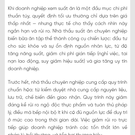
Khi doanh nghiệp xem suất ăn là một đầu mục chi phí
thuần túy, quyết định tối ưu thường chỉ dựa trên giá
thấp nhất — nhưng thực tế cho thấy cách nhìn này
ngắn hạn và rủi ro. Nhà thầu suất ăn chuyên nghiệp
biến bữa ăn tập thể thành công cụ chiến lược: đầu tư
cho sức khỏe và sự ổn định nguồn nhân lực, từ đó
tăng năng suất, giảm chi phí gián tiếp (nghỉ việc, tai
nạn lao động, suy giảm hiệu suất) và gia tăng uy tín
doanh nghiệp.
Trước hết, nhà thầu chuyên nghiệp cung cấp quy trình
chuẩn hóa: từ kiểm duyệt nhà cung cấp nguyên liệu,
lưu trữ, chế biến đến giao nhận. Quy trình này giảm
đáng kể rủi ro ngộ độc thực phẩm và tuân thủ pháp
lý, điều mà bếp nội bộ ít khi có đủ nguồn lực để duy trì
ở mức cao trong thời gian dài. Việc giảm rủi ro trực
tiếp giúp doanh nghiệp tránh các tổn thất lớn về