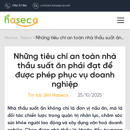
0966 741 866
contact@haseca.com
Introduction
Home
News
Những tiêu chí an toàn nhà thầu suất ăn
phải đạt để được phép phục vụ doanh
nghiệp
Why Haseca
Những tiêu chí an toàn nhà
thầu suất ăn phải đạt để
Services
được phép phục vụ doanh
nghiệp
HASECA news
Tin tức 24h Haseca
25/10/2025
Recruitment
Nhà thầu suất ăn không chỉ là đơn vị nấu ăn, mà là
đối tác chiến lược trong quản trị nhân lực, chăm sóc
Contact
sức khỏe người lao động và xây dựng văn hoá doanh