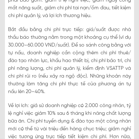
phải bao gồm: giảm tỉ lệ nghỉ việc, giảm ngày công
mất năng suất, giảm chi phí tai nạn/ốm đau, tiết kiệm
chi phí quản lý, và lợi ích thương hiệu.
Bắt đầu bằng chi phí trực tiếp: giá/suất được nhà
thầu báo thường nằm trong một khoảng cụ thể (ví dụ
30.000–60.000 VND/suất). Để so sánh công bằng với
tự nấu, doanh nghiệp cần cộng thêm chi phí thuê/
đào tạo nhân lực, khấu hao thiết bị, chi phí bảo trì, chi
phí năng lượng, chi phí quản lý, kiểm định VSATTP và
chi phí rủi ro (nếu xảy ra ngộ độc). Những khoản này
thường làm tăng chi phí thực tế của phương án tự
nấu lên 20–40%.
Về lợi ích: giả sử doanh nghiệp có 2.000 công nhân, tỷ
lệ nghỉ việc giảm 10% sau 6 tháng khi nâng chất lượng
bữa ăn. Chi phí tuyển dụng & đào tạo một công nhân
mới có thể từ vài triệu đến hàng chục triệu; giảm nghỉ
việc tương ứng trực tiếp tiết kiệm chi phí. Hơn nữa,