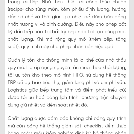
trọng kế tiếp. Nhà thầu thiết kế công thức chuẩn
(recipe) cho từng món, kèm phiếu định lượng, hướng
dẫn sơ chế và thời gian gia nhiệt để đảm bảo đồng
nhất hương vị và dinh dưỡng. Điều này cho phép bất
kỳ đầu bếp nào tại bất kỳ bếp nào tái tạo cùng một
chất lượng. Khi mở rộng quy mô (thêm bếp, tăng
suất), quy trình này cho phép nhân bản hiệu quả.
Quản lý tồn kho thông minh là lợi thế của nhà thầu
quy mô. Họ áp dụng nguyên tắc mua theo khối lượng,
tối ưu tồn kho theo mô hình FIFO, sử dụng hệ thống
ERP để dự báo tiêu thụ, giảm lãng phí và chi phí vốn.
Logistics giữa bếp trung tâm và điểm phát (nếu có)
được tối ưu hoá bằng lịch trình, phương tiện chuyên
dụng giữ nhiệt và kiểm soát nhiệt độ.
Chất lượng được đảm bảo không chỉ bằng quy trình
mà còn bằng hệ thống giám sát: checklist kiểm thực
hằng ngày, mẫu kiểm nghiệm định kỳ, hệ thống phản