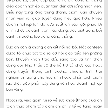
Về phúc lợi, cung cấp bữa ăn chất lượng là thông
điệp doanh nghiệp quan tâm đến đời sống nhân viên.
Điều này tăng lòng trung thành, giảm luân chuyển
nhân viên và giúp tuyển dụng hiệu quả hơn. Nhiều
doanh nghiệp lớn đã đưa suất ăn vào gói phúc lợi
chính thức để cạnh tranh lao động, đặc biệt trong bối
cảnh thị trường lao động căng thẳng.
Bữa ăn còn là không gian kết nối nội bộ. Một canteen
được tổ chức tốt tạo ra cơ hội giao tiếp liên phòng
ban, khuyến khích trao đổi, sáng tạo và tinh thần
đồng đội. Nhà thầu có thể hỗ trợ tổ chức các hoạt
động truyền thông dinh dưỡng, chương trình trải
nghiệm ăn uống cho học sinh hoặc chiến dịch giảm
rác thải, góp phần xây dựng văn hoá doanh nghiệp
bền vững.
Ngoài ra, việc giảm rủi ro về sức khỏe (thông qua an
toàn thực phẩm tốt) giảm chi phí y tế và tăng ngày