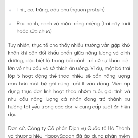
Thịt, cá, trứng, đậu phụ (nguồn protein)
Rau xanh, canh và món tráng miệng (trái cây tươi
hoặc sữa chua)
Tuy nhiên, thực tế cho thấy nhiều trường vẫn gặp khó
khăn khi cân đối khẩu phần giữa năng lượng và dinh
dưỡng, đặc biệt là trong bối cảnh trẻ có sự khác biệt
lớn về nhu cầu và sở thích ăn uống. Ví dụ, một bé trai
lớp 5 hoạt động thể thao nhiều sẽ cần năng lượng
cao hơn một bé gái cùng tuổi ít vận động. Việc áp
dụng thực đơn linh hoạt theo nhóm tuổi, giới tính và
nhu cầu năng lượng cá nhân đang trở thành xu
hướng tất yếu trong các đơn vị cung cấp suất ăn hiện
đại.
Đơn cử, Công ty Cổ phần Dịch vụ Quốc tế Hà Thành
và thương hiệu HappySpoon đã áp dụng phần mềm