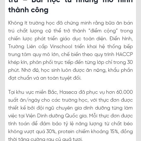
trú – Bài học từ những mô hình
thành công
Không ít trường học đã chứng minh rằng bữa ăn bán
trú chất lượng có thể trở thành “điểm cộng” trong
chiến lược phát triển giáo dục toàn diện. Điển hình,
Trường Liên cấp Vinschool triển khai hệ thống bếp
trung tâm quy mô lớn, chế biến theo quy trình HACCP
khép kín, phân phối trực tiếp đến từng lớp chỉ trong 30
phút. Nhờ đó, học sinh luôn được ăn nóng, khẩu phần
đạt chuẩn và an toàn tuyệt đối.
Tại khu vực miền Bắc, Haseca đã phục vụ hơn 60.000
suất ăn/ngày cho các trường học, với thực đơn được
thiết kế bởi đội ngũ chuyên gia dinh dưỡng từng làm
việc tại Viện Dinh dưỡng Quốc gia. Mỗi thực đơn được
tính toán để đảm bảo tỷ lệ năng lượng từ chất béo
không vượt quá 30%, protein chiếm khoảng 15%, đồng
thời tăng cường rau củ quả tươi.