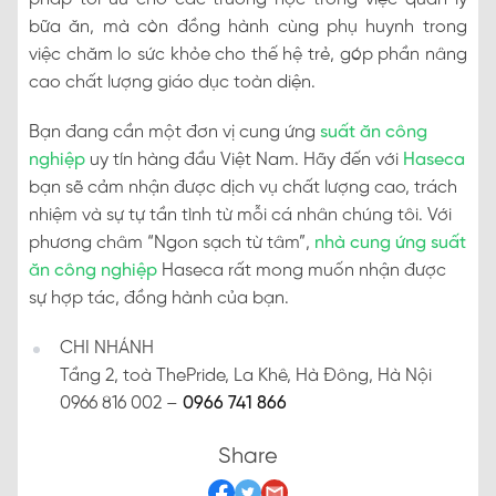
bữa ăn, mà còn đồng hành cùng phụ huynh trong
việc chăm lo sức khỏe cho thế hệ trẻ, góp phần nâng
cao chất lượng giáo dục toàn diện.
Bạn đang cần một đơn vị cung ứng
suất ăn công
nghiệp
uy tín hàng đầu Việt Nam. Hãy đến với
Haseca
bạn sẽ cảm nhận được dịch vụ chất lượng cao, trách
nhiệm và sự tự tần tình từ mỗi cá nhân chúng tôi. Với
phương châm “Ngon sạch từ tâm”,
nhà cung ứng suất
ăn công nghiệp
Haseca rất mong muốn nhận được
sự hợp tác, đồng hành của bạn.
CHI NHÁNH
Tầng 2, toà ThePride, La Khê, Hà Đông, Hà Nội
0966 816 002 –
0966 741 866
Share