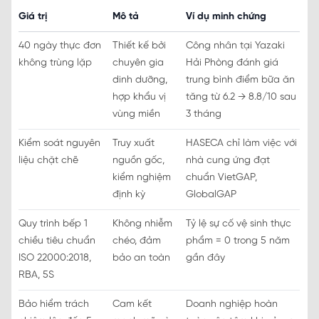
Giá trị
Mô tả
Ví dụ minh chứng
40 ngày thực đơn
Thiết kế bởi
Công nhân tại Yazaki
không trùng lặp
chuyên gia
Hải Phòng đánh giá
dinh dưỡng,
trung bình điểm bữa ăn
hợp khẩu vị
tăng từ 6.2 → 8.8/10 sau
vùng miền
3 tháng
Kiểm soát nguyên
Truy xuất
HASECA chỉ làm việc với
liệu chặt chẽ
nguồn gốc,
nhà cung ứng đạt
kiểm nghiệm
chuẩn VietGAP,
định kỳ
GlobalGAP
Quy trình bếp 1
Không nhiễm
Tỷ lệ sự cố vệ sinh thực
chiều tiêu chuẩn
chéo, đảm
phẩm = 0 trong 5 năm
ISO 22000:2018,
bảo an toàn
gần đây
RBA, 5S
Bảo hiểm trách
Cam kết
Doanh nghiệp hoàn