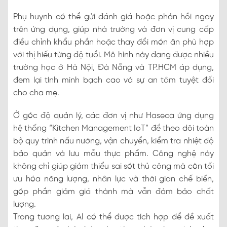
Phụ huynh có thể gửi đánh giá hoặc phản hồi ngay
trên ứng dụng, giúp nhà trường và đơn vị cung cấp
điều chỉnh khẩu phần hoặc thay đổi món ăn phù hợp
với thị hiếu từng độ tuổi. Mô hình này đang được nhiều
trường học ở Hà Nội, Đà Nẵng và TP.HCM áp dụng,
đem lại tính minh bạch cao và sự an tâm tuyệt đối
cho cha mẹ.
Ở góc độ quản lý, các đơn vị như Haseca ứng dụng
hệ thống “Kitchen Management IoT” để theo dõi toàn
bộ quy trình nấu nướng, vận chuyển, kiểm tra nhiệt độ
bảo quản và lưu mẫu thực phẩm. Công nghệ này
không chỉ giúp giảm thiểu sai sót thủ công mà còn tối
ưu hóa năng lượng, nhân lực và thời gian chế biến,
góp phần giảm giá thành mà vẫn đảm bảo chất
lượng.
Trong tương lai, AI có thể được tích hợp để đề xuất