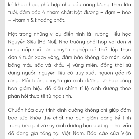
kế khoa học, phù hợp nhu cầu năng lượng theo lứa
tuổi, đảm bảo 4 nhóm chất: bột đường – đạm – béo
– vitamin & khoáng chất.
Một trong những ví dụ điển hình là Trường Tiểu học
Nguyễn Siêu (Hà Nội). Nhà trường phối hợp với đơn vị
cung cấp suất ăn chuyên nghiệp để thiết lập thực
đơn 4 tuần xoay vòng, đảm bảo không lặp món, cân
bằng màu sắc và khẩu vị vùng miền, đồng thời sử
dụng nguồn nguyên liệu có truy xuất nguồn gốc rõ
ràng. Mỗi tuần, chuyên gia dinh dưỡng sẽ họp cùng
ban giám hiệu để điều chỉnh tỉ lệ dinh dưỡng theo
phản hồi thực tế từ học sinh.
Chuẩn hóa quy trình dinh dưỡng không chỉ giúp đảm
bảo sức khỏe thể chất mà còn giảm đáng kể tình
trạng béo phì và suy dinh dưỡng học đường – hai vấn
đề đang gia tăng tại Việt Nam. Báo cáo của Viện