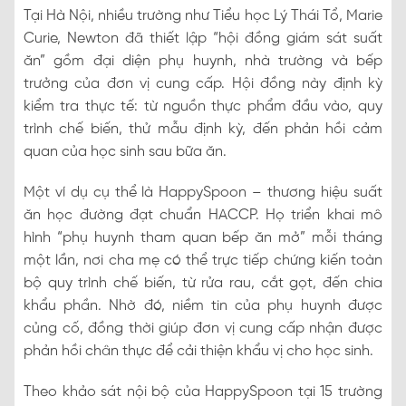
Tại Hà Nội, nhiều trường như Tiểu học Lý Thái Tổ, Marie
Curie, Newton đã thiết lập “hội đồng giám sát suất
ăn” gồm đại diện phụ huynh, nhà trường và bếp
trưởng của đơn vị cung cấp. Hội đồng này định kỳ
kiểm tra thực tế: từ nguồn thực phẩm đầu vào, quy
trình chế biến, thử mẫu định kỳ, đến phản hồi cảm
quan của học sinh sau bữa ăn.
Một ví dụ cụ thể là HappySpoon – thương hiệu suất
ăn học đường đạt chuẩn HACCP. Họ triển khai mô
hình “phụ huynh tham quan bếp ăn mở” mỗi tháng
một lần, nơi cha mẹ có thể trực tiếp chứng kiến toàn
bộ quy trình chế biến, từ rửa rau, cắt gọt, đến chia
khẩu phần. Nhờ đó, niềm tin của phụ huynh được
củng cố, đồng thời giúp đơn vị cung cấp nhận được
phản hồi chân thực để cải thiện khẩu vị cho học sinh.
Theo khảo sát nội bộ của HappySpoon tại 15 trường