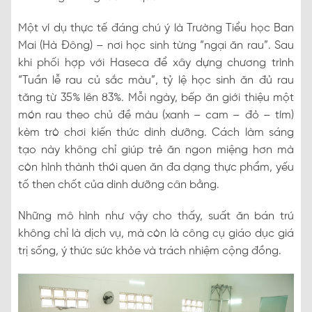
Một ví dụ thực tế đáng chú ý là Trường Tiểu học Ban
Mai (Hà Đông) – nơi học sinh từng “ngại ăn rau”. Sau
khi phối hợp với Haseca để xây dựng chương trình
“Tuần lễ rau củ sắc màu”, tỷ lệ học sinh ăn đủ rau
tăng từ 35% lên 83%. Mỗi ngày, bếp ăn giới thiệu một
món rau theo chủ đề màu (xanh – cam – đỏ – tím)
kèm trò chơi kiến thức dinh dưỡng. Cách làm sáng
tạo này không chỉ giúp trẻ ăn ngon miệng hơn mà
còn hình thành thói quen ăn đa dạng thực phẩm, yếu
tố then chốt của dinh dưỡng cân bằng.
Những mô hình như vậy cho thấy, suất ăn bán trú
không chỉ là dịch vụ, mà còn là công cụ giáo dục giá
trị sống, ý thức sức khỏe và trách nhiệm cộng đồng.