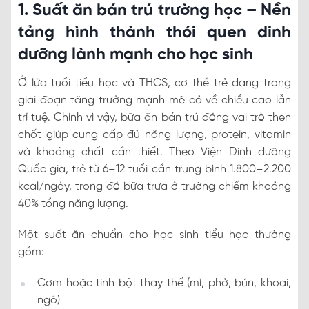
1. Suất ăn bán trú trường học – Nền
tảng hình thành thói quen dinh
dưỡng lành mạnh cho học sinh
Ở lứa tuổi tiểu học và THCS, cơ thể trẻ đang trong
giai đoạn tăng trưởng mạnh mẽ cả về chiều cao lẫn
trí tuệ. Chính vì vậy, bữa ăn bán trú đóng vai trò then
chốt giúp cung cấp đủ năng lượng, protein, vitamin
và khoáng chất cần thiết. Theo Viện Dinh dưỡng
Quốc gia, trẻ từ 6–12 tuổi cần trung bình 1.800–2.200
kcal/ngày, trong đó bữa trưa ở trường chiếm khoảng
40% tổng năng lượng.
Một suất ăn chuẩn cho học sinh tiểu học thường
gồm:
Cơm hoặc tinh bột thay thế (mì, phở, bún, khoai,
ngô)