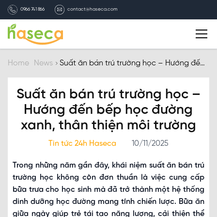
0966 741 866
contact@haseca.com
Introduction
Home
News
Suất ăn bán trú trường học – Hướng đến
bếp học đường xanh, thân thiện môi
trường
Why Haseca
Suất ăn bán trú trường học –
Hướng đến bếp học đường
Services
xanh, thân thiện môi trường
HASECA news
Tin tức 24h Haseca
10/11/2025
Trong những năm gần đây, khái niệm suất ăn bán trú
Recruitment
trường học không còn đơn thuần là việc cung cấp
bữa trưa cho học sinh mà đã trở thành một hệ thống
Contact
dinh dưỡng học đường mang tính chiến lược. Bữa ăn
giữa ngày giúp trẻ tái tạo năng lượng, cải thiện thể