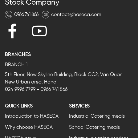
Stock Company
0966 741 866
contact@haseca.com
BRANCHES
BRANCH 1
5th Floor, New Skyline Building, Block CC2, Van Quan
New Urban area, Hanoi
024 9996 7799
-
0966 741 866
QUICK LINKS
SERVICES
Introduction to HASECA
Industrial Catering meals
Why choose HASECA
School Catering meals