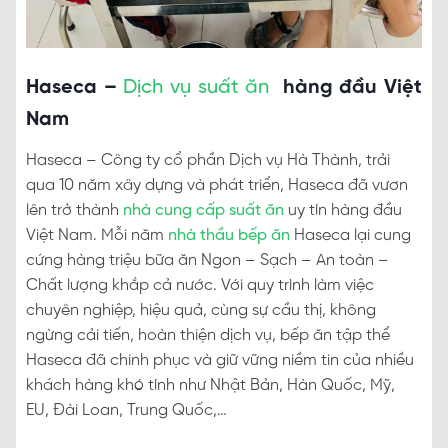
Haseca –
Dịch vụ s
uất ăn
hàng đầu Việt
Nam
Haseca – Công ty cổ phần Dịch vụ Hà Thành, trải
qua 10 năm xây dựng và phát triển, Haseca đã vươn
lên trở thành
nhà cung cấp suất ăn
uy tín hàng đầu
Việt Nam. Mỗi năm
nhà thầu bếp ăn
Haseca lại cung
cứng hàng triệu bữa ăn Ngon – Sạch – An toàn –
Chất lượng khắp cả nước. Với quy trình làm việc
chuyên nghiệp, hiệu quả, cùng sự cầu thị, không
ngừng cải tiến, hoàn thiện dịch vụ, bếp ăn tập thể
Haseca đã chinh phục và giữ vững niềm tin của nhiều
khách hàng khó tính như Nhật Bản, Hàn Quốc, Mỹ,
EU, Đài Loan, Trung Quốc,…