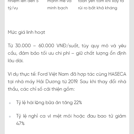
nhiệm lên đến 5
mạnh mẽ và
toàn yên tâm khi xảy ra
tỷ/vụ
minh bạch
rủi ro bất khả kháng
Mức giá linh hoạt
Từ 30.000 – 60.000 VNĐ/suất, tùy quy mô và yêu
cầu, đảm bảo tối ưu chi phí – giữ chất lượng ổn định
lâu dài.
Ví dụ thực tế: Ford Việt Nam đã hợp tác cùng HASECA
tại nhà máy Hải Dương từ 2019. Sau khi thay đổi nhà
thầu, các chỉ số cải thiện gồm:
Tỷ lệ hài lòng bữa ăn tăng 22%
Tỷ lệ nghỉ ca vì mệt mỏi hoặc đau bao tử giảm
47%