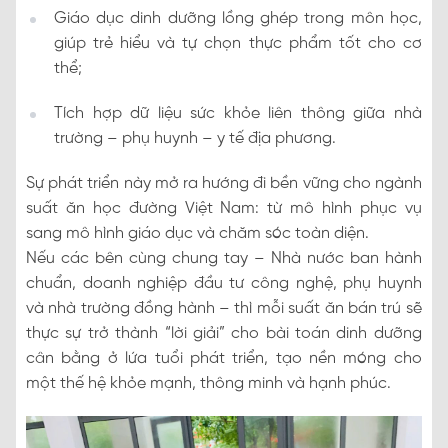
Giáo dục dinh dưỡng lồng ghép trong môn học,
giúp trẻ hiểu và tự chọn thực phẩm tốt cho cơ
thể;
Tích hợp dữ liệu sức khỏe liên thông giữa nhà
trường – phụ huynh – y tế địa phương.
Sự phát triển này mở ra hướng đi bền vững cho ngành
suất ăn học đường Việt Nam: từ mô hình phục vụ
sang mô hình giáo dục và chăm sóc toàn diện.
Nếu các bên cùng chung tay – Nhà nước ban hành
chuẩn, doanh nghiệp đầu tư công nghệ, phụ huynh
và nhà trường đồng hành – thì mỗi suất ăn bán trú sẽ
thực sự trở thành “lời giải” cho bài toán dinh dưỡng
cân bằng ở lứa tuổi phát triển, tạo nền móng cho
một thế hệ khỏe mạnh, thông minh và hạnh phúc.