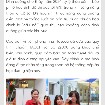
Dinh dưỡng cho thấy, năm 2024, tỷ lệ thừa cân – béo
phì ở học sinh đô thị đạt tới 41%, trong khi vùng nông
thôn lại có tới 18% học sinh thiếu năng lượng trường
diễn. Một hệ thống suất ăn bán trú được chuẩn hóa
chính là “cầu nối” giúp thu hẹp khoảng cách dinh
dưỡng giữa các khu vực.
Các đơn vị tiên phong như Haseca đã đưa vào quy
trình chuẩn HACCP và ISO 22000 trong khâu chế
biến, vận hành, giúp đảm bảo an toàn tuyệt đối và
giá trị dinh dưỡng nguyên vẹn. Đây chính là mô hình
đáng được nhân rộng trong toàn bộ hệ thống bếp ăn
học đường hiện nay.