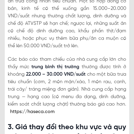
ăn trưa công nhân tiêu chuẩn. Một số hợp đồng cơ
bản, kinh tế có thể xuống gần 15.000–20.000
VND/suất nhưng thường chất lượng, dinh dưỡng và
chế độ ATVSTP sẽ hạn chế; ngược lại, những suất ăn
có chế độ dinh dưỡng cao, khẩu phần thịt/đạm
nhiều, hoặc phục vụ thêm bữa phụ/ăn ca muộn có
thể lên 50.000 VND/suất trở lên.
Các báo cáo tham chiếu của nhà cung cấp lớn cho
thấy mức
trung bình thị trường
thường được tính ở
khoảng
22.000 – 30.000 VND/suất
cho một bữa trưa
tiêu chuẩn (cơm, 2 món mặn/xào, 1 món rau, canh,
trái cây/ tráng miệng đơn giản). Nhà cung cấp hạng
trung — hạng cao (có menu đa dạng, dinh dưỡng,
kiểm soát chất lượng chặt) thường báo giá cao hơn.
https://haseca.com
3. Giá thay đổi theo khu vực và quy