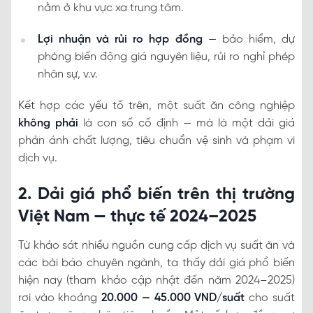
nằm ở khu vực xa trung tâm.
Lợi nhuận và rủi ro hợp đồng
— bảo hiểm, dự
phòng biến động giá nguyên liệu, rủi ro nghỉ phép
nhân sự, v.v.
Kết hợp các yếu tố trên, một suất ăn công nghiệp
không phải
là con số cố định — mà là một dải giá
phản ánh chất lượng, tiêu chuẩn vệ sinh và phạm vi
dịch vụ.
2. Dải giá phổ biến trên thị trường
Việt Nam — thực tế 2024–2025
Từ khảo sát nhiều nguồn cung cấp dịch vụ suất ăn và
các bài báo chuyên ngành, ta thấy dải giá phổ biến
hiện nay (tham khảo cập nhật đến năm 2024–2025)
rơi vào khoảng
20.000 — 45.000 VND/suất
cho suất