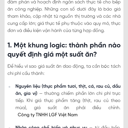
đàm phán và hoạch định ngân sách thực tế cho bếp
ăn công nghiệp. Những con số dưới đây là báo giá
tham khảo, cập nhật từ nguồn thị trường và các nhà
cung cấp lớn; giá thực tế phụ thuộc vào quy mô, thực
đơn và điều kiện vận hành của từng hợp đồng.
1. Một khung logic: thành phần nào
quyết định giá một suất ăn?
Để hiểu vì sao giá suất ăn dao động, ta cần bóc tách
chi phí cấu thành:
Nguyên liệu (thực phẩm tươi, thịt, cá, rau củ, dầu
ăn, gia vị)
— thường chiếm phần lớn chi phí trực
tiếp. Khi giá thực phẩm tăng (thịt, rau củ theo
mùa), giá suất ăn phải điều chỉnh.
Công ty TNHH LGF Việt Nam
Nhân công chế biến và phục vụ
— từ đầu bếp,