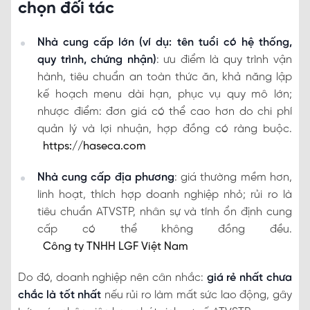
chọn đối tác
Nhà cung cấp lớn (ví dụ: tên tuổi có hệ thống,
quy trình, chứng nhận)
: ưu điểm là quy trình vận
hành, tiêu chuẩn an toàn thức ăn, khả năng lập
kế hoạch menu dài hạn, phục vụ quy mô lớn;
nhược điểm: đơn giá có thể cao hơn do chi phí
quản lý và lợi nhuận, hợp đồng có ràng buộc.
https://haseca.com
Nhà cung cấp địa phương
: giá thường mềm hơn,
linh hoạt, thích hợp doanh nghiệp nhỏ; rủi ro là
tiêu chuẩn ATVSTP, nhân sự và tính ổn định cung
cấp có thể không đồng đều.
Công ty TNHH LGF Việt Nam
Do đó, doanh nghiệp nên cân nhắc:
giá rẻ nhất chưa
chắc là tốt nhất
nếu rủi ro làm mất sức lao động, gây