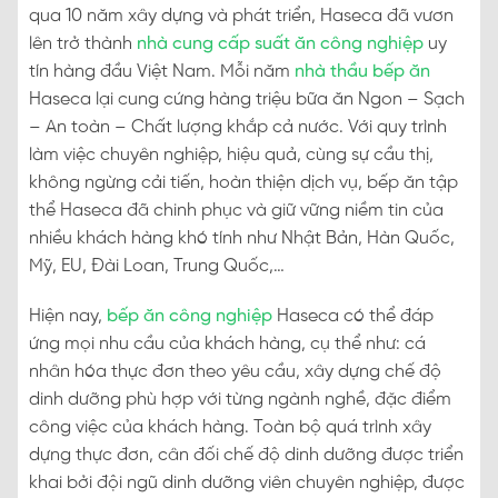
qua 10 năm xây dựng và phát triển, Haseca đã vươn
lên trở thành
nhà cung cấp suất ăn công nghiệp
uy
tín hàng đầu Việt Nam. Mỗi năm
nhà thầu bếp ăn
Haseca lại cung cứng hàng triệu bữa ăn Ngon – Sạch
– An toàn – Chất lượng khắp cả nước. Với quy trình
làm việc chuyên nghiệp, hiệu quả, cùng sự cầu thị,
không ngừng cải tiến, hoàn thiện dịch vụ, bếp ăn tập
thể Haseca đã chinh phục và giữ vững niềm tin của
nhiều khách hàng khó tính như Nhật Bản, Hàn Quốc,
Mỹ, EU, Đài Loan, Trung Quốc,…
Hiện nay,
bếp ăn công nghiệp
Haseca có thể đáp
ứng mọi nhu cầu của khách hàng, cụ thể như: cá
nhân hóa thực đơn theo yêu cầu, xây dựng chế độ
dinh dưỡng phù hợp với từng ngành nghề, đặc điểm
công việc của khách hàng. Toàn bộ quá trình xây
dựng thực đơn, cân đối chế độ dinh dưỡng được triển
khai bởi đội ngũ dinh dưỡng viên chuyên nghiệp, được