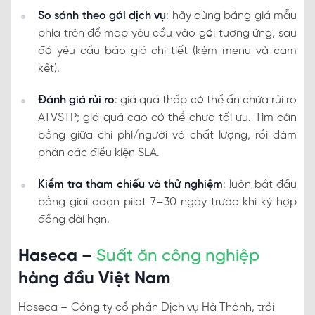
So sánh theo gói dịch vụ
: hãy dùng bảng giá mẫu
phía trên để map yêu cầu vào gói tương ứng, sau
đó yêu cầu báo giá chi tiết (kèm menu và cam
kết).
Đánh giá rủi ro
: giá quá thấp có thể ẩn chứa rủi ro
ATVSTP; giá quá cao có thể chưa tối ưu. Tìm cân
bằng giữa chi phí/người và chất lượng, rồi đàm
phán các điều kiện SLA.
Kiểm tra tham chiếu và thử nghiệm
: luôn bắt đầu
bằng giai đoạn pilot 7–30 ngày trước khi ký hợp
đồng dài hạn.
Haseca –
Suất ăn công nghiệp
hàng đầu Việt Nam
Haseca – Công ty cổ phần Dịch vụ Hà Thành, trải