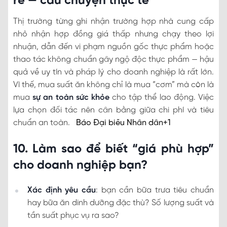
rẻ — câu chuyện thực tế
Thị trường từng ghi nhận trường hợp nhà cung cấp
nhỏ nhận hợp đồng giá thấp nhưng chạy theo lợi
nhuận, dẫn đến vi phạm nguồn gốc thực phẩm hoặc
thao tác không chuẩn gây ngộ độc thực phẩm — hậu
quả về uy tín và pháp lý cho doanh nghiệp là rất lớn.
Vì thế, mua suất ăn không chỉ là mua “cơm” mà còn là
mua
sự an toàn sức khỏe
cho tập thể lao động. Việc
lựa chọn đối tác nên cân bằng giữa chi phí và tiêu
chuẩn an toàn.
Báo Đại biểu Nhân dân
+1
10. Làm sao để biết “giá phù hợp”
cho doanh nghiệp bạn?
Xác định yêu cầu
: bạn cần bữa trưa tiêu chuẩn
hay bữa ăn dinh dưỡng đặc thù? Số lượng suất và
tần suất phục vụ ra sao?