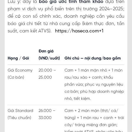
Lưu ý: đây là
báo giá ước tính tham khảo
dựa trên
phạm vi dịch vụ phổ biến trên thị trường 2024–2025;
để có con số chính xác, doanh nghiệp cần yêu cầu
báo giá chi tiết từ nhà cung cấp (kèm thực đơn, tần
suất, cam kết ATVS).
https://haseca.com
+1
Đơn giá
Hạng / Gói
(VND/suất)
Ghi chú — nội dung/bao gồm
Gói Economy
20.000 –
Cơm + 1 món mặn nhỏ + 1 món
(Cơ bản)
25.000
rau/rau xào + canh; khẩu
phần vừa; phục vụ nguyên liệu
cơ bản; phù hợp doanh nghiệp
nhỏ, tiết kiệm.
Gói Standard
26.000 –
Cơm + 2 món mặn (thịt/ cá/
(Tiêu chuẩn)
33.000
trứng) + 1 món rau + canh + trái
cây/ tráng miệng đơn giản;