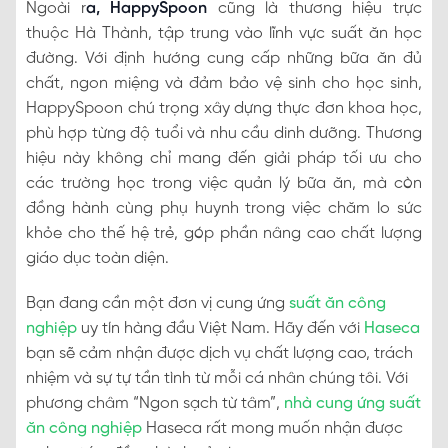
Ngoài r
a, HappySpoon
cũng là thương hiệu trực
thuộc Hà Thành, tập trung vào lĩnh vực suất ăn học
đường. Với định hướng cung cấp những bữa ăn đủ
chất, ngon miệng và đảm bảo vệ sinh cho học sinh,
HappySpoon chú trọng xây dựng thực đơn khoa học,
phù hợp từng độ tuổi và nhu cầu dinh dưỡng. Thương
hiệu này không chỉ mang đến giải pháp tối ưu cho
các trường học trong việc quản lý bữa ăn, mà còn
đồng hành cùng phụ huynh trong việc chăm lo sức
khỏe cho thế hệ trẻ, góp phần nâng cao chất lượng
giáo dục toàn diện.
Bạn đang cần một đơn vị cung ứng
suất ăn công
nghiệp
uy tín hàng đầu Việt Nam. Hãy đến với
Haseca
bạn sẽ cảm nhận được dịch vụ chất lượng cao, trách
nhiệm và sự tự tần tình từ mỗi cá nhân chúng tôi. Với
phương châm “Ngon sạch từ tâm”,
nhà cung ứng suất
ăn công nghiệp
Haseca rất mong muốn nhận được