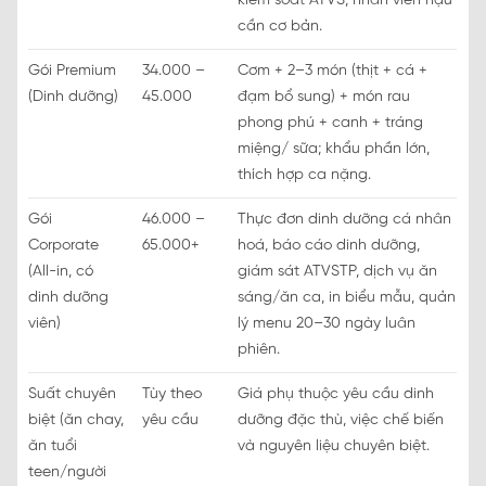
kiểm soát ATVS, nhân viên hậu
cần cơ bản.
Gói Premium
34.000 –
Cơm + 2–3 món (thịt + cá +
(Dinh dưỡng)
45.000
đạm bổ sung) + món rau
phong phú + canh + tráng
miệng/ sữa; khẩu phần lớn,
thích hợp ca nặng.
Gói
46.000 –
Thực đơn dinh dưỡng cá nhân
Corporate
65.000+
hoá, báo cáo dinh dưỡng,
(All-in, có
giám sát ATVSTP, dịch vụ ăn
dinh dưỡng
sáng/ăn ca, in biểu mẫu, quản
viên)
lý menu 20–30 ngày luân
phiên.
Suất chuyên
Tùy theo
Giá phụ thuộc yêu cầu dinh
biệt (ăn chay,
yêu cầu
dưỡng đặc thù, việc chế biến
ăn tuổi
và nguyên liệu chuyên biệt.
teen/người