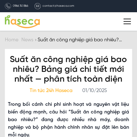
0966 741 866
contact@haseca.com
Introduction
Home
News
Suất ăn công nghiệp giá bao nhiêu?
Bảng giá chi tiết mới nhất — phân tích
toàn diện
Why Haseca
Suất ăn công nghiệp giá bao
nhiêu? Bảng giá chi tiết mới
Services
nhất — phân tích toàn diện
HASECA news
Tin tức 24h Haseca
01/10/2025
Trong bối cảnh chi phí sinh hoạt và nguyên vật liệu
Recruitment
biến động mạnh, câu hỏi “Suất ăn công nghiệp giá
bao nhiêu?” đang được nhiều nhà máy, doanh
Contact
nghiệp và bộ phận hành chính nhân sự đặt lên bàn
mỗi ngày.