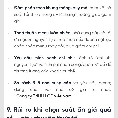
Đàm phán theo khung tháng/quy mô
: cam kết số
suất tối thiểu trong 6–12 tháng thường giúp giảm
giá.
Thoả thuận menu luân phiên
: nhà cung cấp sẽ tối
ưu nguồn nguyên liệu theo mùa nếu doanh nghiệp
chấp nhận menu thay đổi, giúp giảm chi phí.
Yêu cầu minh bạch chi phí
: tách rõ “chi phí
nguyên liệu” và “chi phí nhân công/quản lý” để dễ
thương lượng các khoản cụ thể.
So sánh 3–5 nhà cung cấp
và yêu cầu demo;
đừng chốt vội nhà có giá rẻ nhất.
Công ty TNHH LGF Việt Nam
9. Rủi ro khi chọn suất ăn giá quá