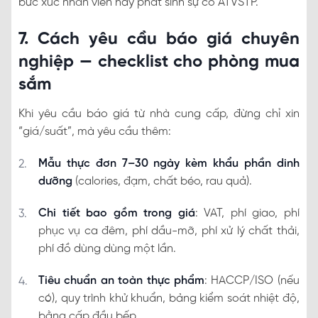
bức xúc nhân viên hay phát sinh sự cố ATVSTP.
7. Cách yêu cầu báo giá chuyên
nghiệp — checklist cho phòng mua
sắm
Khi yêu cầu báo giá từ nhà cung cấp, đừng chỉ xin
“giá/suất”, mà yêu cầu thêm:
Mẫu thực đơn 7–30 ngày kèm khẩu phần dinh
dưỡng
(calories, đạm, chất béo, rau quả).
Chi tiết bao gồm trong giá
: VAT, phí giao, phí
phục vụ ca đêm, phí dầu-mỡ, phí xử lý chất thải,
phí đồ dùng dùng một lần.
Tiêu chuẩn an toàn thực phẩm
: HACCP/ISO (nếu
có), quy trình khử khuẩn, bảng kiểm soát nhiệt độ,
bằng cấp đầu bếp.