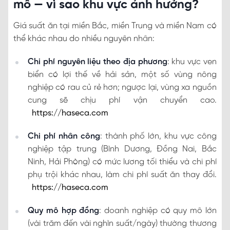
mô — vì sao khu vực ảnh hưởng?
Giá suất ăn tại miền Bắc, miền Trung và miền Nam có
thể khác nhau do nhiều nguyên nhân:
Chi phí nguyên liệu theo địa phương
: khu vực ven
biển có lợi thế về hải sản, một số vùng nông
nghiệp có rau củ rẻ hơn; ngược lại, vùng xa nguồn
cung sẽ chịu phí vận chuyển cao.
https://haseca.com
Chi phí nhân công
: thành phố lớn, khu vực công
nghiệp tập trung (Bình Dương, Đồng Nai, Bắc
Ninh, Hải Phòng) có mức lương tối thiểu và chi phí
phụ trội khác nhau, làm chi phí suất ăn thay đổi.
https://haseca.com
Quy mô hợp đồng
: doanh nghiệp có quy mô lớn
(vài trăm đến vài nghìn suất/ngày) thường thương