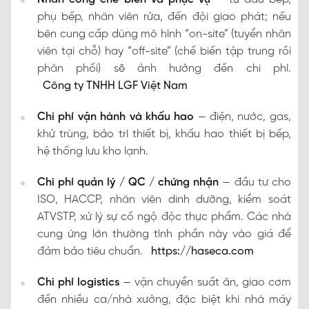
phụ bếp, nhân viên rửa, đến đội giao phát; nếu
bên cung cấp dùng mô hình “on-site” (tuyển nhân
viên tại chỗ) hay “off-site” (chế biến tập trung rồi
phân phối) sẽ ảnh hưởng đến chi phí.
Công ty TNHH LGF Việt Nam
Chi phí vận hành và khấu hao
— điện, nước, gas,
khử trùng, bảo trì thiết bị, khấu hao thiết bị bếp,
hệ thống lưu kho lạnh.
Chi phí quản lý / QC / chứng nhận
— đầu tư cho
ISO, HACCP, nhân viên dinh dưỡng, kiểm soát
ATVSTP, xử lý sự cố ngộ độc thực phẩm. Các nhà
cung ứng lớn thường tính phần này vào giá để
đảm bảo tiêu chuẩn.
https://haseca.com
Chi phí logistics
— vận chuyển suất ăn, giao cơm
đến nhiều ca/nhà xưởng, đặc biệt khi nhà máy