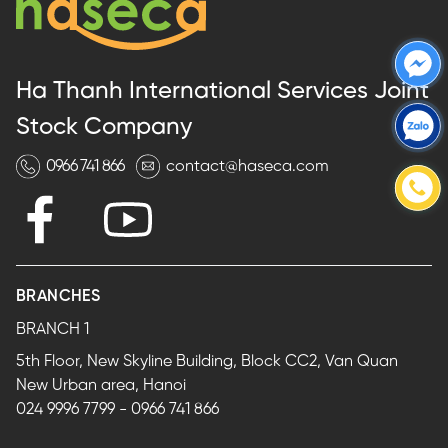
Ha Thanh International Services Joint
Stock Company
0966 741 866
contact@haseca.com
BRANCHES
BRANCH 1
5th Floor, New Skyline Building, Block CC2, Van Quan
New Urban area, Hanoi
024 9996 7799
-
0966 741 866