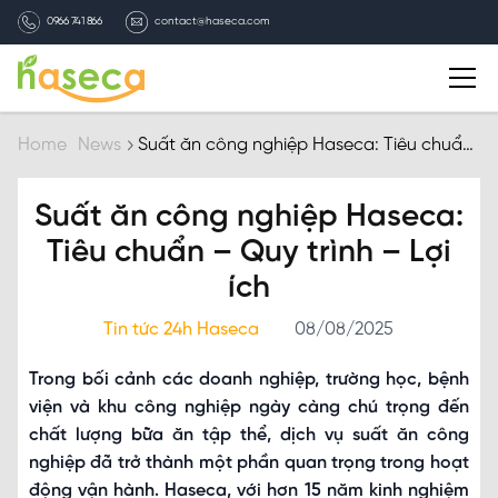
0966 741 866
contact@haseca.com
Introduction
Home
News
Suất ăn công nghiệp Haseca: Tiêu chuẩn
– Quy trình – Lợi ích
Why Haseca
Suất ăn công nghiệp Haseca:
Tiêu chuẩn – Quy trình – Lợi
Services
ích
HASECA news
Tin tức 24h Haseca
08/08/2025
Trong bối cảnh các doanh nghiệp, trường học, bệnh
Recruitment
viện và khu công nghiệp ngày càng chú trọng đến
chất lượng bữa ăn tập thể, dịch vụ suất ăn công
Contact
nghiệp đã trở thành một phần quan trọng trong hoạt
động vận hành. Haseca, với hơn 15 năm kinh nghiệm