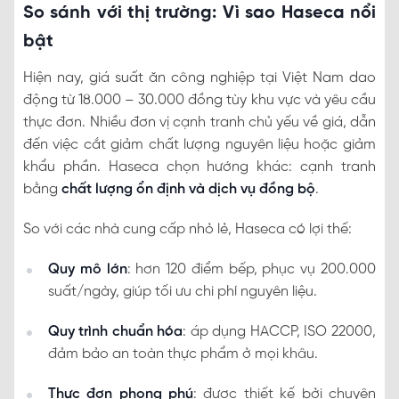
So sánh với thị trường: Vì sao Haseca nổi
bật
Hiện nay, giá suất ăn công nghiệp tại Việt Nam dao
động từ 18.000 – 30.000 đồng tùy khu vực và yêu cầu
thực đơn. Nhiều đơn vị cạnh tranh chủ yếu về giá, dẫn
đến việc cắt giảm chất lượng nguyên liệu hoặc giảm
khẩu phần. Haseca chọn hướng khác: cạnh tranh
bằng
chất lượng ổn định và dịch vụ đồng bộ
.
So với các nhà cung cấp nhỏ lẻ, Haseca có lợi thế:
Quy mô lớn
: hơn 120 điểm bếp, phục vụ 200.000
suất/ngày, giúp tối ưu chi phí nguyên liệu.
Quy trình chuẩn hóa
: áp dụng HACCP, ISO 22000,
đảm bảo an toàn thực phẩm ở mọi khâu.
Thực đơn phong phú
: được thiết kế bởi chuyên