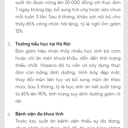
suất ăn được nâng lên 20.000 đồng với thực đơn
7 ngày không lặp, bổ sung trái cây hoặc sữa chua
mỗi tuần 3 lần. Sau 6 tháng, khảo sát nội bộ cho
thấy 85% công nhân hài lòng, tỷ lệ nghỉ ốm giảm
12%.
Trường tiểu học tại Hà Nội
Ban giám hiệu nhận thấy nhiều học sinh bỏ cơm
hoặc chỉ ăn món khoái khẩu, dẫn đến tình trạng
thiếu chất. Haseca đã tư vấn và xây dựng thực
đơn cân bằng dinh dưỡng, trình bày đẹp mắt,
thay đổi món liên tục và bổ sung món ăn theo
mùa. Sau 3 tháng, tỷ lệ học sinh ăn hết suất tăng
từ 65% lên 90%, tình trạng suy dinh dưỡng giảm rõ
rệt.
Bệnh viện đa khoa tỉnh
Trước kia, suất ăn bệnh viện thiếu sự đa dạng,