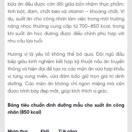
bữa ăn đều được cân đối giữa bốn nhóm thực phẩm:
tinh bột, đạm, chất béo và vitamin – khoáng chất. Ví
dụ, suất ăn cho công nhân làm việc trong môi trường
nặng nhọc thường cung cấp từ 700–850 kcal, trong
khi suất ăn học đường được điều chỉnh phù hợp với
nhu cầu lứa tuổi.
Hương vị là yếu tố không thể bỏ qua. Đội ngũ đầu
bếp giàu kinh nghiệm kết hợp kỹ thuật nấu ăn truyền
thống và hiện đại để tạo ra các món ăn vừa hợp khẩu
vị từng vùng miền, vừa đảm bảo giữ trọn giá trị dinh
dưỡng. Các món ăn không chỉ ngon miệng mà còn
được trình bày đẹp mắt, giúp kích thích vị giác.
Bảng tiêu chuẩn dinh dưỡng mẫu cho suất ăn công
nhân (850 kcal)
Nhóm thực
Khối
Tỉ lệ năng