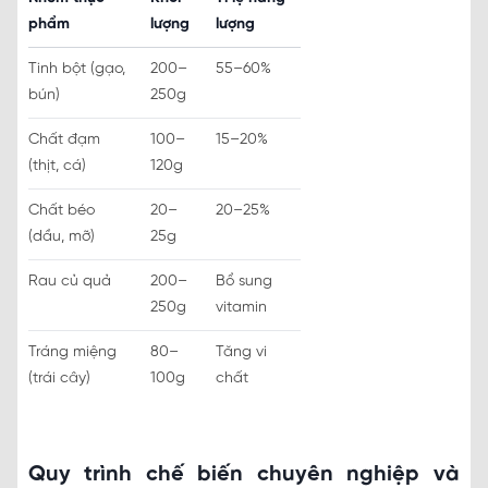
phẩm
lượng
lượng
Tinh bột (gạo,
200–
55–60%
bún)
250g
Chất đạm
100–
15–20%
(thịt, cá)
120g
Chất béo
20–
20–25%
(dầu, mỡ)
25g
Rau củ quả
200–
Bổ sung
250g
vitamin
Tráng miệng
80–
Tăng vi
(trái cây)
100g
chất
Quy trình chế biến chuyên nghiệp và