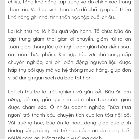
chiều, tăng khả năng tập trung và độ chính xác trong
thao tác. Với học sinh, bữa trưa đủ chất giúp cải thiện
khả năng ghi nhớ, tinh thần học tập buổi chiều.
Lợi ích thứ hai là hiệu quả vận hành. Tổ chức bữa ăn
tập trung giảm thời gian di chuyển, giảm rủi ro an
toàn giao thông lúc giờ nghỉ, đơn giản hóa kiểm soát
an toàn thực phẩm. Khi hợp tác với nhà cung cấp
chuyên nghiệp, chi phí biến động nguyên liệu được
hấp thụ bởi quy mô và hệ thống mua hàng, giúp đơn
vị sử dụng ngân sách dự báo tốt hơn.
Lợi ích thứ ba là trải nghiệm và gắn kết. Bữa ăn ấm
nóng, dễ ăn, gần gũi như cơm nhà tạo cảm giác
được chăm sóc. Ở nhiều doanh nghiệp, “bữa trưa
ngon” trở thành câu chuyện tích cực lan tỏa nội bộ.
Với trường học, bữa ăn là hoạt động giáo dục dinh
dưỡng sống động, nơi trẻ học cách ăn đa dạng, biết
nói lời cảm ơn, biết tự phục vụ đúng cách.