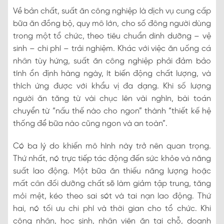
Về bản chất, suất ăn công nghiệp là dịch vụ cung cấp
bữa ăn đồng bộ, quy mô lớn, cho số đông người dùng
trong một tổ chức, theo tiêu chuẩn dinh dưỡng – vệ
sinh – chi phí – trải nghiệm. Khác với việc ăn uống cá
nhân tùy hứng, suất ăn công nghiệp phải đảm bảo
tính ổn định hàng ngày, ít biến động chất lượng, và
thích ứng được với khẩu vị đa dạng. Khi số lượng
người ăn tăng từ vài chục lên vài nghìn, bài toán
chuyển từ “nấu thế nào cho ngon” thành “thiết kế hệ
thống để bữa nào cũng ngon và an toàn”.
Có ba lý do khiến mô hình này trở nên quan trọng.
Thứ nhất, nó trực tiếp tác động đến sức khỏe và năng
suất lao động. Một bữa ăn thiếu năng lượng hoặc
mất cân đối dưỡng chất sẽ làm giảm tập trung, tăng
mỏi mệt, kéo theo sai sót và tai nạn lao động. Thứ
hai, nó tối ưu chi phí và thời gian cho tổ chức. Khi
công nhân, học sinh, nhân viên ăn tại chỗ, doanh