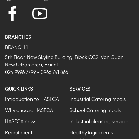
BRANCHES
BRANCH 1
5th Floor, New Skyline Building, Block CC2, Van Quan
New Urban area, Hanoi
024 9996 7799
-
0966 741 866
QUICK LINKS
SERVICES
Introduction to HASECA
Industrial Catering meals
Why choose HASECA
School Catering meals
HASECA news
Industrial cleaning services
Recruitment
Healthy ingredients