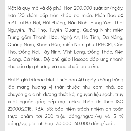
Một là quy mô và độ phủ. Hơn 200.000 suất ăn/ngày,
hơn 120 điểm bếp trên khắp ba miền. Miền Bắc có
mặt tại Hà Nội, Hải Phòng, Bắc Ninh, Hưng Yên, Thái
Nguyên, Phú Thọ, Tuyên Quang, Quảng Ninh; miền
Trung gồm Thanh Hóa, Nghệ An, Hà Tĩnh, Đà Nẵng,
Quảng Nam, Khánh Hòa; miền Nam phủ TP.HCM, Cần
Thơ, Đồng Nai, Tây Ninh, Vĩnh Long, Đồng Tháp, Kiên
Giang, Cà Mau. Độ phủ giúp Haseca đáp ứng nhanh
nhu cầu địa phương và các chuỗi đa điểm.
Hai là giá trị khác biệt. Thực đơn 40 ngày không trùng
lặp mang hương vị thân thuộc như cơm nhà, do
chuyên gia dinh dưỡng thiết kế; nguyên liệu sạch, truy
xuất nguồn gốc; bếp một chiều khép kín theo ISO
22000:2018, RBA, 5S; bảo hiểm trách nhiệm an toàn
thực phẩm tới 200 triệu đồng/người/vụ và 5 tỷ
đồng/vụ; giá linh hoạt 30.000–60.000 đồng/suất.