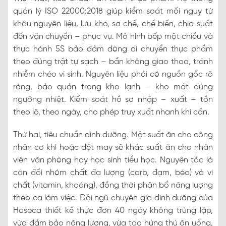
quản lý ISO 22000:2018 giúp kiểm soát mối nguy từ
khâu nguyên liệu, lưu kho, sơ chế, chế biến, chia suất
đến vận chuyển – phục vụ. Mô hình bếp một chiều và
thực hành 5S bảo đảm dòng di chuyển thực phẩm
theo đúng trật tự sạch – bẩn không giao thoa, tránh
nhiễm chéo vi sinh. Nguyên liệu phải có nguồn gốc rõ
ràng, bảo quản trong kho lạnh – kho mát đúng
ngưỡng nhiệt. Kiểm soát hồ sơ nhập – xuất – tồn
theo lô, theo ngày, cho phép truy xuất nhanh khi cần.
Thứ hai, tiêu chuẩn dinh dưỡng. Một suất ăn cho công
nhân cơ khí hoặc dệt may sẽ khác suất ăn cho nhân
viên văn phòng hay học sinh tiểu học. Nguyên tắc là
cân đối nhóm chất đa lượng (carb, đạm, béo) và vi
chất (vitamin, khoáng), đồng thời phân bổ năng lượng
theo ca làm việc. Đội ngũ chuyên gia dinh dưỡng của
Haseca thiết kế thực đơn 40 ngày không trùng lặp,
vừa đảm bảo năng lượng, vừa tạo hứng thú ăn uống,