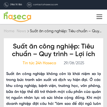
0966 741 866
contact@haseca.com
Introduction
Home
News
Suất ăn công nghiệp: Tiêu chuẩn – Quy
trình – Lợi ích
Why Haseca
Suất ăn công nghiệp: Tiêu
chuẩn – Quy trình – Lợi ích
Services
Tin tức 24h Haseca
29/08/2025
HASECA news
Suất ăn công nghiệp không còn là khái niệm xa lạ
trong bức tranh sản xuất và dịch vụ hiện đại. Ở các
Recruitment
khu công nghiệp, bệnh viện, trường học, văn phòng,
bữa ăn tập thể đã trở thành một cấu phần của quản
Contact
trị nguồn nhân lực và sức khỏe cộng đồng. Khi một
doanh nghiệp đặt câu hỏi “làm sao để đội ngũ luôn