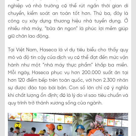
nghiệp và nhà trường có thể rút ngắn thời gian di
chuyển, kiểm soát an toàn tốt hơn. Thứ ba, đây là
công cụ xây dựng thương hiệu nhà tuyển dụng. Ở
nhiều nhà máy, “bữa ăn ngon” là phúc lợi mềm giúp
giữ chân lao động.
Tại Việt Nam, Haseca là ví dụ tiêu biểu cho thấy quy
mô và độ tin cậy của dịch vụ có thể đạt đến mức vận
hành như một “nhà máy thực phẩm” khắp ba miền.
Mỗi ngày, Haseca phục vụ hơn 200.000 suất ăn tại
hơn 120 điểm bếp trên toàn quốc, với hơn 2.300 nhân
sự được đào tạo bài bản. Con số lớn chỉ có ý nghĩa
khi chất lượng ổn định; đó là lý do vì sao tiêu chuẩn và
quy trình trở thành xương sống của ngành.