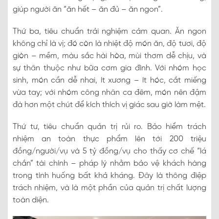
giúp người ăn “ăn hết – ăn đủ – ăn ngon”.
Thứ ba, tiêu chuẩn trải nghiệm cảm quan. Ăn ngon
không chỉ là vị; đó còn là nhiệt độ món ăn, độ tươi, độ
giòn – mềm, màu sắc hài hòa, mùi thơm dễ chịu, và
sự thân thuộc như bữa cơm gia đình. Với nhóm học
sinh, món cần dễ nhai, ít xương – ít hóc, cắt miếng
vừa tay; với nhóm công nhân ca đêm, món nên đậm
đà hơn một chút để kích thích vị giác sau giờ làm mệt.
Thứ tư, tiêu chuẩn quản trị rủi ro. Bảo hiểm trách
nhiệm an toàn thực phẩm lên tới 200 triệu
đồng/người/vụ và 5 tỷ đồng/vụ cho thấy cơ chế “lá
chắn” tài chính – pháp lý nhằm bảo vệ khách hàng
trong tình huống bất khả kháng. Đây là thông điệp
trách nhiệm, và là một phần của quản trị chất lượng
toàn diện.