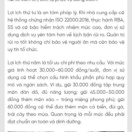
Lợi ích thứ tư là an tâm pháp lý. Khi nhà cung cấp có
hệ thống chứng nhận ISO 22000:2018, thực hành RBA,
5S và có bảo hiểm trách nhiệm mức cao, đơn vị sử
dụng dịch vụ yên tâm hơn về kịch bản rủi ro. Quản trị
rủi ro tốt không chỉ bảo vệ người ăn mà còn bảo vệ
uy tín tổ chức.
Lợi ích thứ năm là tối ưu chi phí theo nhu cầu. Với mức
giá linh hoạt 30.000–60.000 đồng/suất, đơn vị sử
dụng có thể chọn cấu hình khẩu phần phù hợp quy
mô và ngân sách. Ví dụ, gói 30.000 đồng tập trung
món dân dã, đủ năng lượng; gói 45.000–50.000
đồng thêm món xào – tráng miệng phong phú; gói
60.000 đồng có thể đưa thêm món cá biển, đùi gà,
trái cây theo mùa. Quan trọng là mỗi mức đều phải
đạt chuẩn an toàn và dinh dưỡng.