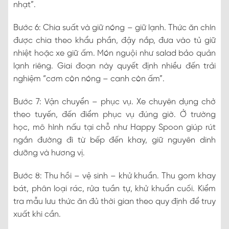
nhạt”.
Bước 6: Chia suất và giữ nóng – giữ lạnh. Thức ăn chín
được chia theo khẩu phần, đậy nắp, đưa vào tủ giữ
nhiệt hoặc xe giữ ấm. Món nguội như salad bảo quản
lạnh riêng. Giai đoạn này quyết định nhiều đến trải
nghiệm “cơm còn nóng – canh còn ấm”.
Bước 7: Vận chuyển – phục vụ. Xe chuyên dụng chở
theo tuyến, đến điểm phục vụ đúng giờ. Ở trường
học, mô hình nấu tại chỗ như Happy Spoon giúp rút
ngắn đường đi từ bếp đến khay, giữ nguyên dinh
dưỡng và hương vị.
Bước 8: Thu hồi – vệ sinh – khử khuẩn. Thu gom khay
bát, phân loại rác, rửa tuần tự, khử khuẩn cuối. Kiểm
tra mẫu lưu thức ăn đủ thời gian theo quy định để truy
xuất khi cần.