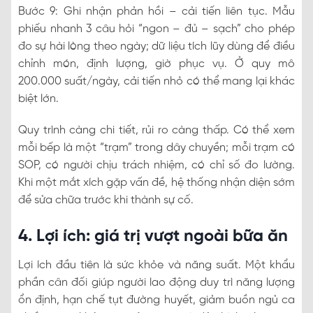
Bước 9: Ghi nhận phản hồi – cải tiến liên tục. Mẫu
phiếu nhanh 3 câu hỏi “ngon – đủ – sạch” cho phép
đo sự hài lòng theo ngày; dữ liệu tích lũy dùng để điều
chỉnh món, định lượng, giờ phục vụ. Ở quy mô
200.000 suất/ngày, cải tiến nhỏ có thể mang lại khác
biệt lớn.
Quy trình càng chi tiết, rủi ro càng thấp. Có thể xem
mỗi bếp là một “trạm” trong dây chuyền; mỗi trạm có
SOP, có người chịu trách nhiệm, có chỉ số đo lường.
Khi một mắt xích gặp vấn đề, hệ thống nhận diện sớm
để sửa chữa trước khi thành sự cố.
4. Lợi ích: giá trị vượt ngoài bữa ăn
Lợi ích đầu tiên là sức khỏe và năng suất. Một khẩu
phần cân đối giúp người lao động duy trì năng lượng
ổn định, hạn chế tụt đường huyết, giảm buồn ngủ ca