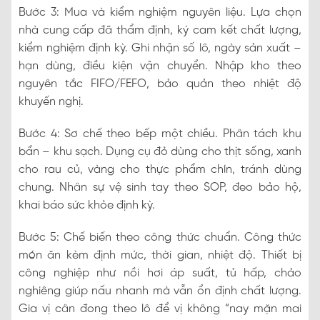
Bước 3: Mua và kiểm nghiệm nguyên liệu. Lựa chọn
nhà cung cấp đã thẩm định, ký cam kết chất lượng,
kiểm nghiệm định kỳ. Ghi nhận số lô, ngày sản xuất –
hạn dùng, điều kiện vận chuyển. Nhập kho theo
nguyên tắc FIFO/FEFO, bảo quản theo nhiệt độ
khuyến nghị.
Bước 4: Sơ chế theo bếp một chiều. Phân tách khu
bẩn – khu sạch. Dụng cụ đỏ dùng cho thịt sống, xanh
cho rau củ, vàng cho thực phẩm chín, tránh dùng
chung. Nhân sự vệ sinh tay theo SOP, đeo bảo hộ,
khai báo sức khỏe định kỳ.
Bước 5: Chế biến theo công thức chuẩn. Công thức
món ăn kèm định mức, thời gian, nhiệt độ. Thiết bị
công nghiệp như nồi hơi áp suất, tủ hấp, chảo
nghiêng giúp nấu nhanh mà vẫn ổn định chất lượng.
Gia vị cân đong theo lô để vị không “nay mặn mai