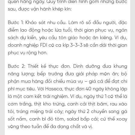
quen hằng ngày. Quy trình điển hình gồm những bước
sau, được vận hành khép kín:
Bước 1: Khảo sát nhu cầu. Làm rõ số đầu người, đặc
điểm lao động hoặc lứa tuổi, thời gian phục vụ, ngân
sách dự kiến, yêu cầu tôn giáo hoặc ăn kiêng. Ví dụ,
doanh nghiệp FDI có ca kíp 3-3-3 sẽ cần dải thời gian
phục vụ rộng hơn.
Bước 2: Thiết kế thực đơn. Dinh dưỡng đưa khung
năng lượng; bếp trưởng đưa giải pháp món ăn; bộ
phận mua hàng đối chiếu mùa vụ – giá cả để đạt chi
phí mục tiêu. Với Haseca, thực đơn 40 ngày không lặp
là một cam kết trải nghiệm. Ví dụ, ngày thứ 1 có thể là
cơm trắng, thịt kho trứng, canh cải thịt băm, rau xào
tỏi, tráng miệng trái cây; ngày thứ 2 chuyển sang gà
sốt nấm, canh bí đỏ tôm, salad bắp cải; cứ thế xoay
vòng theo tuần để đa dạng chất và vị.