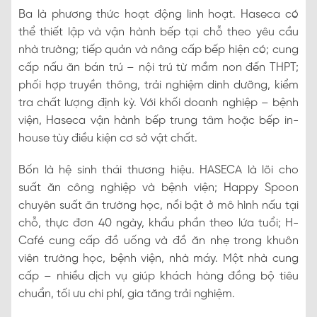
Ba là phương thức hoạt động linh hoạt. Haseca có
thể thiết lập và vận hành bếp tại chỗ theo yêu cầu
nhà trường; tiếp quản và nâng cấp bếp hiện có; cung
cấp nấu ăn bán trú – nội trú từ mầm non đến THPT;
phối hợp truyền thông, trải nghiệm dinh dưỡng, kiểm
tra chất lượng định kỳ. Với khối doanh nghiệp – bệnh
viện, Haseca vận hành bếp trung tâm hoặc bếp in-
house tùy điều kiện cơ sở vật chất.
Bốn là hệ sinh thái thương hiệu. HASECA là lõi cho
suất ăn công nghiệp và bệnh viện; Happy Spoon
chuyên suất ăn trường học, nổi bật ở mô hình nấu tại
chỗ, thực đơn 40 ngày, khẩu phần theo lứa tuổi; H-
Café cung cấp đồ uống và đồ ăn nhẹ trong khuôn
viên trường học, bệnh viện, nhà máy. Một nhà cung
cấp – nhiều dịch vụ giúp khách hàng đồng bộ tiêu
chuẩn, tối ưu chi phí, gia tăng trải nghiệm.