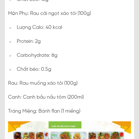
Món Phụ: Rau cải ngọt xào tỏi (100g)
Lượng Calo: 40 kcal
Protein: 2g
Carbohydrate: 8g
Chất béo: 0.5g
Rau: Rau muống xào tỏi (100g)
Canh: Canh bầu nấu tôm (200ml)
Tráng Miệng: Bánh flan (1 miếng)