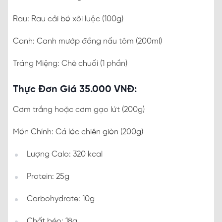
Rau: Rau cải bó xôi luộc (100g)
Canh: Canh mướp đắng nấu tôm (200ml)
Tráng Miệng: Chè chuối (1 phần)
Thực Đơn Giá 35.000 VNĐ:
Cơm trắng hoặc cơm gạo lứt (200g)
Món Chính: Cá lóc chiên giòn (200g)
Lượng Calo: 320 kcal
Protein: 25g
Carbohydrate: 10g
Chất béo: 18g