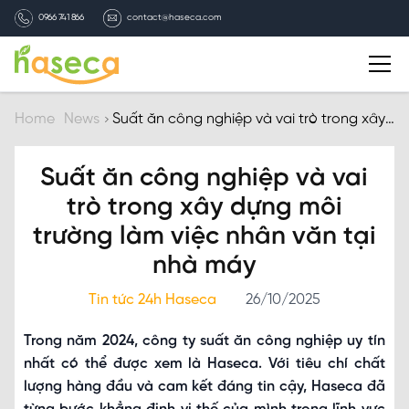
0966 741 866
contact@haseca.com
Introduction
Home
News
Suất ăn công nghiệp và vai trò trong xây
dựng môi trường làm việc nhân văn tại
nhà máy
Why Haseca
Suất ăn công nghiệp và vai
trò trong xây dựng môi
Services
trường làm việc nhân văn tại
nhà máy
HASECA news
Tin tức 24h Haseca
26/10/2025
Recruitment
Trong năm 2024, công ty suất ăn công nghiệp uy tín
nhất có thể được xem là Haseca. Với tiêu chí chất
Contact
lượng hàng đầu và cam kết đáng tin cậy, Haseca đã