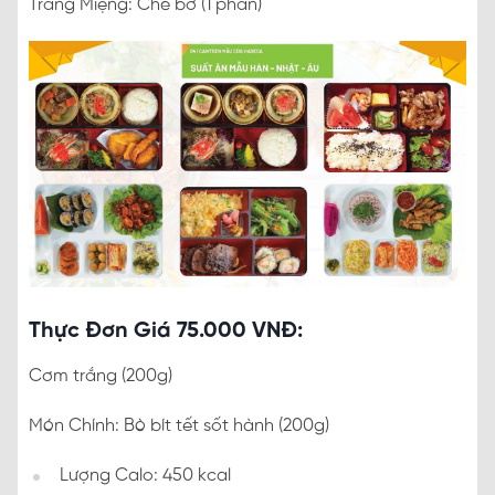
Tráng Miệng: Chè bơ (1 phần)
Thực Đơn Giá 75.000 VNĐ:
Cơm trắng (200g)
Món Chính: Bò bít tết sốt hành (200g)
Lượng Calo: 450 kcal