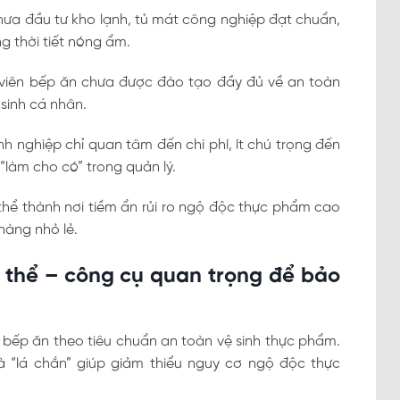
hưa đầu tư kho lạnh, tủ mát công nghiệp đạt chuẩn,
 thời tiết nóng ẩm.
 viên bếp ăn chưa được đào tạo đầy đủ về an toàn
sinh cá nhân.
nh nghiệp chỉ quan tâm đến chi phí, ít chú trọng đến
 “làm cho có” trong quản lý.
hể thành nơi tiềm ẩn rủi ro ngộ độc thực phẩm cao
hàng nhỏ lẻ.
p thể – công cụ quan trọng để bảo
n bếp ăn theo tiêu chuẩn an toàn vệ sinh thực phẩm.
à “lá chắn” giúp giảm thiểu nguy cơ ngộ độc thực