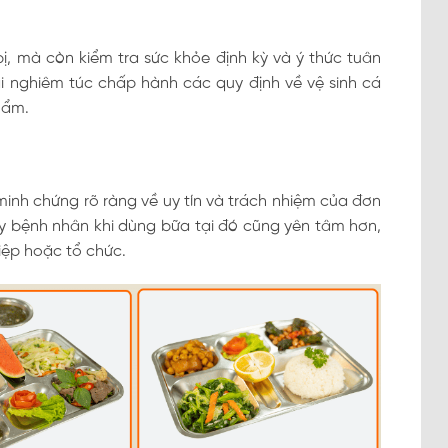
bị, mà còn kiểm tra sức khỏe định kỳ và ý thức tuân
i nghiêm túc chấp hành các quy định về vệ sinh cá
hẩm.
minh chứng rõ ràng về uy tín và trách nhiệm của đơn
ay bệnh nhân khi dùng bữa tại đó cũng yên tâm hơn,
iệp hoặc tổ chức.