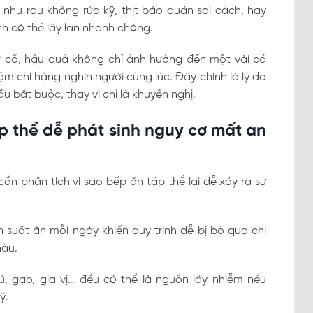
 như rau không rửa kỹ, thịt bảo quản sai cách, hay
h có thể lây lan nhanh chóng.
ự cố, hậu quả không chỉ ảnh hưởng đến một vài cá
 chí hàng nghìn người cùng lúc. Đây chính là lý do
u bắt buộc, thay vì chỉ là khuyến nghị.
p thể dễ phát sinh nguy cơ mất an
cần phân tích vì sao bếp ăn tập thể lại dễ xảy ra sự
n suất ăn mỗi ngày khiến quy trình dễ bị bỏ qua chi
hâu.
 củ, gạo, gia vị… đều có thể là nguồn lây nhiễm nếu
ỹ.