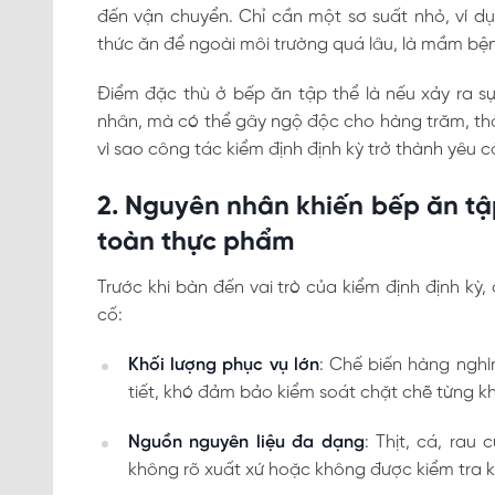
đến vận chuyển. Chỉ cần một sơ suất nhỏ, ví dụ
thức ăn để ngoài môi trường quá lâu, là mầm bện
Điểm đặc thù ở bếp ăn tập thể là nếu xảy ra s
nhân, mà có thể gây ngộ độc cho hàng trăm, thậm
vì sao công tác kiểm định định kỳ trở thành yêu cầ
2. Nguyên nhân khiến bếp ăn tậ
toàn thực phẩm
Trước khi bàn đến vai trò của kiểm định định kỳ, 
cố:
Khối lượng phục vụ lớn
: Chế biến hàng nghì
tiết, khó đảm bảo kiểm soát chặt chẽ từng k
Nguồn nguyên liệu đa dạng
: Thịt, cá, rau
không rõ xuất xứ hoặc không được kiểm tra k