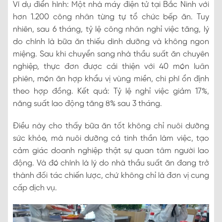
Ví dụ điển hình: Một nhà máy điện tử tại Bắc Ninh với
hơn 1.200 công nhân từng tự tổ chức bếp ăn. Tuy
nhiên, sau 6 tháng, tỷ lệ công nhân nghỉ việc tăng, lý
do chính là bữa ăn thiếu dinh dưỡng và không ngon
miệng. Sau khi chuyển sang nhà thầu suất ăn chuyên
nghiệp, thực đơn được cải thiện với 40 món luân
phiên, món ăn hợp khẩu vị vùng miền, chi phí ổn định
theo hợp đồng. Kết quả: Tỷ lệ nghỉ việc giảm 17%,
năng suất lao động tăng 8% sau 3 tháng.
Điều này cho thấy bữa ăn tốt không chỉ nuôi dưỡng
sức khỏe, mà nuôi dưỡng cả tinh thần làm việc, tạo
cảm giác doanh nghiệp thật sự quan tâm người lao
động. Và đó chính là lý do nhà thầu suất ăn đang trở
thành đối tác chiến lược, chứ không chỉ là đơn vị cung
cấp dịch vụ.