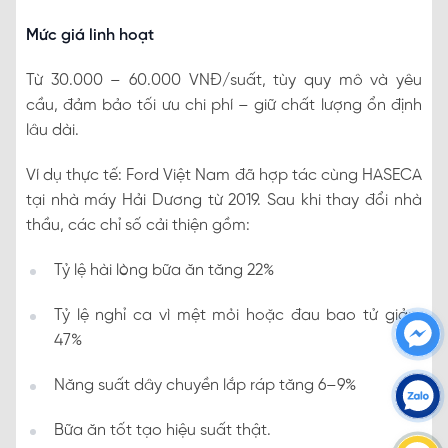
Mức giá linh hoạt
Từ 30.000 – 60.000 VNĐ/suất, tùy quy mô và yêu
cầu, đảm bảo tối ưu chi phí – giữ chất lượng ổn định
lâu dài.
Ví dụ thực tế: Ford Việt Nam đã hợp tác cùng HASECA
tại nhà máy Hải Dương từ 2019. Sau khi thay đổi nhà
thầu, các chỉ số cải thiện gồm:
Tỷ lệ hài lòng bữa ăn tăng 22%
Tỷ lệ nghỉ ca vì mệt mỏi hoặc đau bao tử giảm
47%
Năng suất dây chuyền lắp ráp tăng 6–9%
Bữa ăn tốt tạo hiệu suất thật.