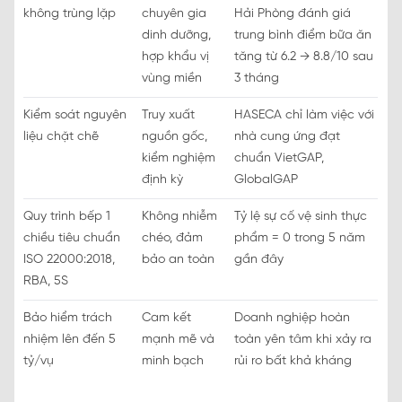
không trùng lặp
chuyên gia
Hải Phòng đánh giá
dinh dưỡng,
trung bình điểm bữa ăn
hợp khẩu vị
tăng từ 6.2 → 8.8/10 sau
vùng miền
3 tháng
Kiểm soát nguyên
Truy xuất
HASECA chỉ làm việc với
liệu chặt chẽ
nguồn gốc,
nhà cung ứng đạt
kiểm nghiệm
chuẩn VietGAP,
định kỳ
GlobalGAP
Quy trình bếp 1
Không nhiễm
Tỷ lệ sự cố vệ sinh thực
chiều tiêu chuẩn
chéo, đảm
phẩm = 0 trong 5 năm
ISO 22000:2018,
bảo an toàn
gần đây
RBA, 5S
Bảo hiểm trách
Cam kết
Doanh nghiệp hoàn
nhiệm lên đến 5
mạnh mẽ và
toàn yên tâm khi xảy ra
tỷ/vụ
minh bạch
rủi ro bất khả kháng