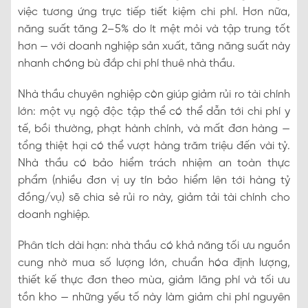
việc tương ứng trực tiếp tiết kiệm chi phí. Hơn nữa,
năng suất tăng 2–5% do ít mệt mỏi và tập trung tốt
hơn — với doanh nghiệp sản xuất, tăng năng suất này
nhanh chóng bù đắp chi phí thuê nhà thầu.
Nhà thầu chuyên nghiệp còn giúp giảm rủi ro tài chính
lớn: một vụ ngộ độc tập thể có thể dẫn tới chi phí y
tế, bồi thường, phạt hành chính, và mất đơn hàng —
tổng thiệt hại có thể vượt hàng trăm triệu đến vài tỷ.
Nhà thầu có bảo hiểm trách nhiệm an toàn thực
phẩm (nhiều đơn vị uy tín bảo hiểm lên tới hàng tỷ
đồng/vụ) sẽ chia sẻ rủi ro này, giảm tải tài chính cho
doanh nghiệp.
Phân tích dài hạn: nhà thầu có khả năng tối ưu nguồn
cung nhờ mua số lượng lớn, chuẩn hóa định lượng,
thiết kế thực đơn theo mùa, giảm lãng phí và tối ưu
tồn kho — những yếu tố này làm giảm chi phí nguyên