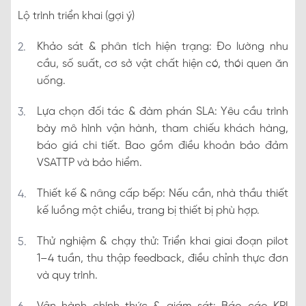
Lộ trình triển khai (gợi ý)
Khảo sát & phân tích hiện trạng: Đo lường nhu
cầu, số suất, cơ sở vật chất hiện có, thói quen ăn
uống.
Lựa chọn đối tác & đàm phán SLA: Yêu cầu trình
bày mô hình vận hành, tham chiếu khách hàng,
báo giá chi tiết. Bao gồm điều khoản bảo đảm
VSATTP và bảo hiểm.
Thiết kế & nâng cấp bếp: Nếu cần, nhà thầu thiết
kế luồng một chiều, trang bị thiết bị phù hợp.
Thử nghiệm & chạy thử: Triển khai giai đoạn pilot
1–4 tuần, thu thập feedback, điều chỉnh thực đơn
và quy trình.