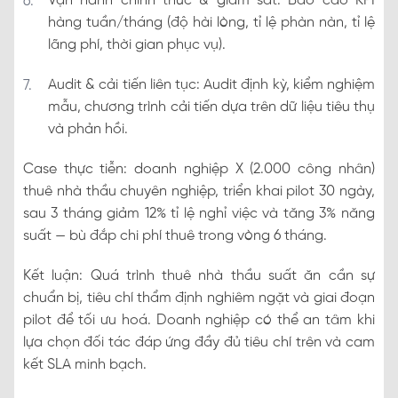
Vận hành chính thức & giám sát: Báo cáo KPI
hàng tuần/tháng (độ hài lòng, tỉ lệ phàn nàn, tỉ lệ
lãng phí, thời gian phục vụ).
Audit & cải tiến liên tục: Audit định kỳ, kiểm nghiệm
mẫu, chương trình cải tiến dựa trên dữ liệu tiêu thụ
và phản hồi.
Case thực tiễn: doanh nghiệp X (2.000 công nhân)
thuê nhà thầu chuyên nghiệp, triển khai pilot 30 ngày,
sau 3 tháng giảm 12% tỉ lệ nghỉ việc và tăng 3% năng
suất — bù đắp chi phí thuê trong vòng 6 tháng.
Kết luận: Quá trình thuê nhà thầu suất ăn cần sự
chuẩn bị, tiêu chí thẩm định nghiêm ngặt và giai đoạn
pilot để tối ưu hoá. Doanh nghiệp có thể an tâm khi
lựa chọn đối tác đáp ứng đầy đủ tiêu chí trên và cam
kết SLA minh bạch.