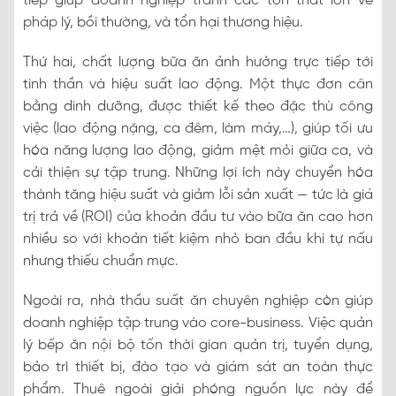
tiếp giúp doanh nghiệp tránh các tổn thất lớn về
pháp lý, bồi thường, và tổn hại thương hiệu.
Thứ hai, chất lượng bữa ăn ảnh hưởng trực tiếp tới
tinh thần và hiệu suất lao động. Một thực đơn cân
bằng dinh dưỡng, được thiết kế theo đặc thù công
việc (lao động nặng, ca đêm, làm máy,…), giúp tối ưu
hóa năng lượng lao động, giảm mệt mỏi giữa ca, và
cải thiện sự tập trung. Những lợi ích này chuyển hóa
thành tăng hiệu suất và giảm lỗi sản xuất — tức là giá
trị trả về (ROI) của khoản đầu tư vào bữa ăn cao hơn
nhiều so với khoản tiết kiệm nhỏ ban đầu khi tự nấu
nhưng thiếu chuẩn mực.
Ngoài ra, nhà thầu suất ăn chuyên nghiệp còn giúp
doanh nghiệp tập trung vào core-business. Việc quản
lý bếp ăn nội bộ tốn thời gian quản trị, tuyển dụng,
bảo trì thiết bị, đào tạo và giám sát an toàn thực
phẩm. Thuê ngoài giải phóng nguồn lực này để