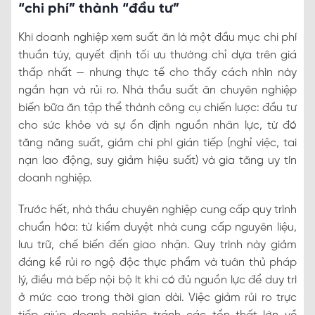
“chi phí” thành “đầu tư”
Khi doanh nghiệp xem suất ăn là một đầu mục chi phí
thuần túy, quyết định tối ưu thường chỉ dựa trên giá
thấp nhất — nhưng thực tế cho thấy cách nhìn này
ngắn hạn và rủi ro. Nhà thầu suất ăn chuyên nghiệp
biến bữa ăn tập thể thành công cụ chiến lược: đầu tư
cho sức khỏe và sự ổn định nguồn nhân lực, từ đó
tăng năng suất, giảm chi phí gián tiếp (nghỉ việc, tai
nạn lao động, suy giảm hiệu suất) và gia tăng uy tín
doanh nghiệp.
Trước hết, nhà thầu chuyên nghiệp cung cấp quy trình
chuẩn hóa: từ kiểm duyệt nhà cung cấp nguyên liệu,
lưu trữ, chế biến đến giao nhận. Quy trình này giảm
đáng kể rủi ro ngộ độc thực phẩm và tuân thủ pháp
lý, điều mà bếp nội bộ ít khi có đủ nguồn lực để duy trì
ở mức cao trong thời gian dài. Việc giảm rủi ro trực