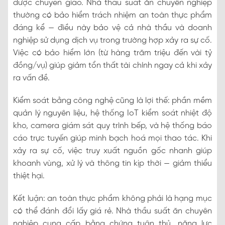
được chuyển giao. Nhà thầu suất ăn chuyên nghiệp
thường có bảo hiểm trách nhiệm an toàn thực phẩm
đáng kể — điều này bảo vệ cả nhà thầu và doanh
nghiệp sử dụng dịch vụ trong trường hợp xảy ra sự cố.
Việc có bảo hiểm lớn (từ hàng trăm triệu đến vài tỷ
đồng/vụ) giúp giảm tổn thất tài chính ngay cả khi xảy
ra vấn đề.
Kiểm soát bằng công nghệ cũng là lợi thế: phần mềm
quản lý nguyên liệu, hệ thống IoT kiểm soát nhiệt độ
kho, camera giám sát quy trình bếp, và hệ thống báo
cáo trực tuyến giúp minh bạch hoá mọi thao tác. Khi
xảy ra sự cố, việc truy xuất nguồn gốc nhanh giúp
khoanh vùng, xử lý và thông tin kịp thời — giảm thiểu
thiệt hại.
Kết luận: an toàn thực phẩm không phải là hạng mục
có thể đánh đổi lấy giá rẻ. Nhà thầu suất ăn chuyên
nghiệp cung cấp bằng chứng tuân thủ, năng lực