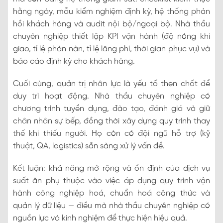
hằng ngày, mẫu kiểm nghiệm định kỳ, hệ thống phản
hồi khách hàng và audit nội bộ/ngoại bộ. Nhà thầu
chuyên nghiệp thiết lập KPI vận hành (độ nóng khi
giao, tỉ lệ phàn nàn, tỉ lệ lãng phí, thời gian phục vụ) và
báo cáo định kỳ cho khách hàng.
Cuối cùng, quản trị nhân lực là yếu tố then chốt để
duy trì hoạt động. Nhà thầu chuyên nghiệp có
chương trình tuyển dụng, đào tạo, đánh giá và giữ
chân nhân sự bếp, đồng thời xây dựng quy trình thay
thế khi thiếu người. Họ còn có đội ngũ hỗ trợ (kỹ
thuật, QA, logistics) sẵn sàng xử lý vấn đề.
Kết luận: khả năng mở rộng và ổn định của dịch vụ
suất ăn phụ thuộc vào việc áp dụng quy trình vận
hành công nghiệp hoá, chuẩn hoá công thức và
quản lý dữ liệu — điều mà nhà thầu chuyên nghiệp có
nguồn lực và kinh nghiệm để thực hiện hiệu quả.