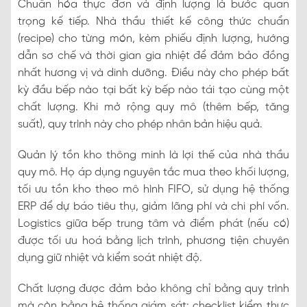
Chuẩn hóa thực đơn và định lượng là bước quan
trọng kế tiếp. Nhà thầu thiết kế công thức chuẩn
(recipe) cho từng món, kèm phiếu định lượng, hướng
dẫn sơ chế và thời gian gia nhiệt để đảm bảo đồng
nhất hương vị và dinh dưỡng. Điều này cho phép bất
kỳ đầu bếp nào tại bất kỳ bếp nào tái tạo cùng một
chất lượng. Khi mở rộng quy mô (thêm bếp, tăng
suất), quy trình này cho phép nhân bản hiệu quả.
Quản lý tồn kho thông minh là lợi thế của nhà thầu
quy mô. Họ áp dụng nguyên tắc mua theo khối lượng,
tối ưu tồn kho theo mô hình FIFO, sử dụng hệ thống
ERP để dự báo tiêu thụ, giảm lãng phí và chi phí vốn.
Logistics giữa bếp trung tâm và điểm phát (nếu có)
được tối ưu hoá bằng lịch trình, phương tiện chuyên
dụng giữ nhiệt và kiểm soát nhiệt độ.
Chất lượng được đảm bảo không chỉ bằng quy trình
mà còn bằng hệ thống giám sát: checklist kiểm thực