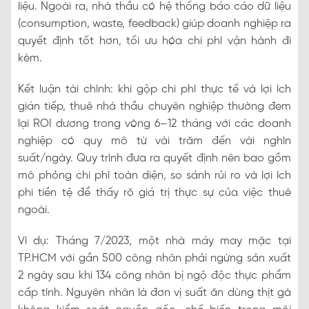
liệu. Ngoài ra, nhà thầu có hệ thống báo cáo dữ liệu
(consumption, waste, feedback) giúp doanh nghiệp ra
quyết định tốt hơn, tối ưu hóa chi phí vận hành đi
kèm.
Kết luận tài chính: khi gộp chi phí thực tế và lợi ích
gián tiếp, thuê nhà thầu chuyên nghiệp thường đem
lại ROI dương trong vòng 6–12 tháng với các doanh
nghiệp có quy mô từ vài trăm đến vài nghìn
suất/ngày. Quy trình đưa ra quyết định nên bao gồm
mô phỏng chi phí toàn diện, so sánh rủi ro và lợi ích
phi tiền tệ để thấy rõ giá trị thực sự của việc thuê
ngoài.
Ví dụ: Tháng 7/2023, một nhà máy may mặc tại
TP.HCM với gần 500 công nhân phải ngừng sản xuất
2 ngày sau khi 134 công nhân bị ngộ độc thực phẩm
cấp tính. Nguyên nhân là đơn vị suất ăn dùng thịt gà