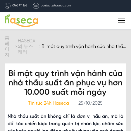
0966 741 866
contact@haseca.com
자기소개
홈
HASECA
페
의 뉴스
Bí mật quy trình vận hành của nhà thầu
이
레터
suất ăn phục vụ hơn 10.000 suất mỗi
HASECA 선택
지
ngày
서비스
Bí mật quy trình vận hành của
nhà thầu suất ăn phục vụ hơn
HASECA의 뉴스레터
10.000 suất mỗi ngày
채용
Tin tức 24h Haseca
25/10/2025
Nhà thầu suất ăn không chỉ là đơn vị nấu ăn, mà là
연락처
đối tác chiến lược trong quản trị nhân lực, chăm sóc