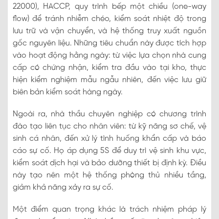
22000), HACCP, quy trình bếp một chiều (one-way
flow) để tránh nhiễm chéo, kiểm soát nhiệt độ trong
lưu trữ và vận chuyển, và hệ thống truy xuất nguồn
gốc nguyên liệu. Những tiêu chuẩn này được tích hợp
vào hoạt động hằng ngày: từ việc lựa chọn nhà cung
cấp có chứng nhận, kiểm tra đầu vào tại kho, thực
hiện kiểm nghiệm mẫu ngẫu nhiên, đến việc lưu giữ
biên bản kiểm soát hàng ngày.
Ngoài ra, nhà thầu chuyên nghiệp có chương trình
đào tạo liên tục cho nhân viên: từ kỹ năng sơ chế, vệ
sinh cá nhân, đến xử lý tình huống khẩn cấp và báo
cáo sự cố. Họ áp dụng 5S để duy trì vệ sinh khu vực,
kiểm soát dịch hại và bảo dưỡng thiết bị định kỳ. Điều
này tạo nên một hệ thống phòng thủ nhiều tầng,
giảm khả năng xảy ra sự cố.
Một điểm quan trọng khác là trách nhiệm pháp lý