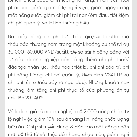
lợi ích chưa được định lượng rõ ràng. Phân tích ROI
phải bao gồm: giảm tỉ lệ nghỉ việc, giảm ngày công
mất năng suất, giảm chi phí tai nạn/ốm đau, tiết kiệm
chi phí quản lý, và lợi ích thương hiệu.
Bắt đầu bằng chi phí trực tiếp: giá/suất được nhà
thầu báo thường nằm trong một khoảng cụ thể (ví dụ
30.000–60.000 VND/suất). Để so sánh công bằng với
tự nấu, doanh nghiệp cần cộng thêm chi phí thuê/
đào tạo nhân lực, khấu hao thiết bị, chi phí bảo trì, chi
phí năng lượng, chi phí quản lý, kiểm định VSATTP và
chi phí rủi ro (nếu xảy ra ngộ độc). Những khoản này
thường làm tăng chi phí thực tế của phương án tự
nấu lên 20–40%.
Về lợi ích: giả sử doanh nghiệp có 2.000 công nhân, tỷ
lệ nghỉ việc giảm 10% sau 6 tháng khi nâng chất lượng
bữa ăn. Chi phí tuyển dụng & đào tạo một công nhân
mới có thể từ vài triệu đến hàng chục triệu; giảm nghỉ