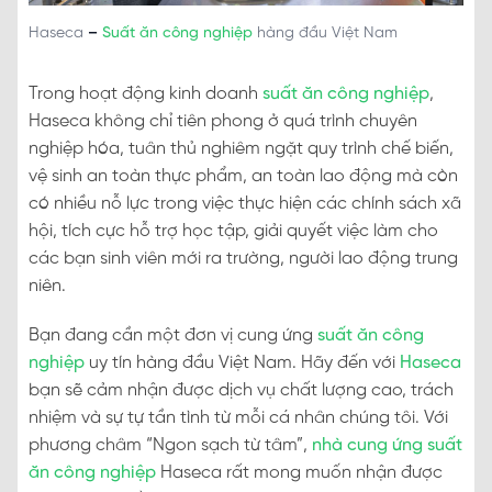
Haseca
–
Suất ăn công nghiệp
hàng đầu Việt Nam
Trong hoạt động kinh doanh
suất ăn công nghiệp
,
Haseca không chỉ tiên phong ở quá trình chuyên
nghiệp hóa, tuân thủ nghiêm ngặt quy trình chế biến,
vệ sinh an toàn thực phẩm, an toàn lao động mà còn
có nhiều nỗ lực trong việc thực hiện các chính sách xã
hội, tích cực hỗ trợ học tập, giải quyết việc làm cho
các bạn sinh viên mới ra trường, người lao động trung
niên.
Bạn đang cần một đơn vị cung ứng
suất ăn công
nghiệp
uy tín hàng đầu Việt Nam. Hãy đến với
Haseca
bạn sẽ cảm nhận được dịch vụ chất lượng cao, trách
nhiệm và sự tự tần tình từ mỗi cá nhân chúng tôi. Với
phương châm “Ngon sạch từ tâm”,
nhà cung ứng suất
ăn công nghiệp
Haseca rất mong muốn nhận được