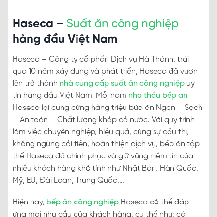
Haseca –
Suất ăn công nghiệp
hàng đầu Việt Nam
Haseca – Công ty cổ phần Dịch vụ Hà Thành, trải
qua 10 năm xây dựng và phát triển, Haseca đã vươn
lên trở thành
nhà cung cấp suất ăn công nghiệp
uy
tín hàng đầu Việt Nam. Mỗi năm
nhà thầu bếp ăn
Haseca lại cung cứng hàng triệu bữa ăn Ngon – Sạch
– An toàn – Chất lượng khắp cả nước. Với quy trình
làm việc chuyên nghiệp, hiệu quả, cùng sự cầu thị,
không ngừng cải tiến, hoàn thiện dịch vụ, bếp ăn tập
thể Haseca đã chinh phục và giữ vững niềm tin của
nhiều khách hàng khó tính như Nhật Bản, Hàn Quốc,
Mỹ, EU, Đài Loan, Trung Quốc,…
Hiện nay,
bếp ăn công nghiệp
Haseca có thể đáp
ứng mọi nhu cầu của khách hàng, cụ thể như: cá