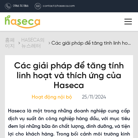
0966 741 866
contact@haseca.com
자기소개
홈페
HASECA의
Các giải pháp để tăng tính linh hoạt
이지
뉴스레터
và thích ứng của Haseca
HASECA 선택
Các giải pháp để tăng tính
서비스
linh hoạt và thích ứng của
Haseca
HASECA의 뉴스레터
Hoạt động nội bộ
25/11/2024
채용
Haseca là một trong những doanh nghiệp cung cấp
dịch vụ suất ăn công nghiệp hàng đầu, với mục tiêu
연락처
đem lại những bữa ăn chất lượng, dinh dưỡng, và tiện
lợi cho khách hàng. Trong bối cảnh môi trường kinh