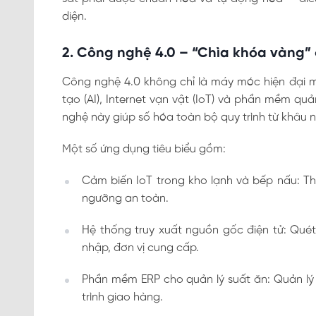
diện.
2. Công nghệ 4.0 – “Chìa khóa vàng”
Công nghệ 4.0 không chỉ là máy móc hiện đại mà 
tạo (AI), Internet vạn vật (IoT) và phần mềm quả
nghệ này giúp số hóa toàn bộ quy trình từ khâu 
Một số ứng dụng tiêu biểu gồm:
Cảm biến IoT trong kho lạnh và bếp nấu: Th
ngưỡng an toàn.
Hệ thống truy xuất nguồn gốc điện tử: Quét
nhập, đơn vị cung cấp.
Phần mềm ERP cho quản lý suất ăn: Quản lý đ
trình giao hàng.