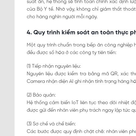
suất ăn, hệ thống sẽ tính toán chính xác định l
của Bộ Y tế. Nhờ vậy, không chỉ giảm thất tho
cho hàng nghìn người mỗi ngày.
4. Quy trình kiểm soát an toàn thực
Một quy trình chuẩn trong bếp ăn công nghiệp h
đều được số hóa ở các công ty tiên tiến:
(1) Tiếp nhận nguyên liệu:
Nguyên liệu được kiểm tra bằng mã QR, xác t
Camera nhận diện AI ghi nhận tình trạng hàng hó
(2) Bảo quản:
Hệ thống cảm biến IoT liên tục theo dõi nhiệt độ
được gửi đến nhân viên phụ trách ngay lập tức q
(3) Sơ chế và chế biến:
Các bước được quy định chặt chẽ: nhân viên phải