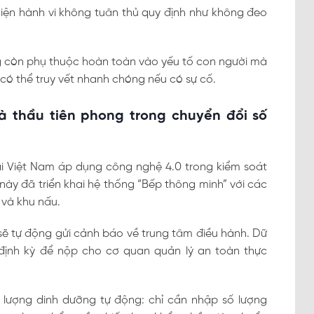
hiện hành vi không tuân thủ quy định như không đeo
g còn phụ thuộc hoàn toàn vào yếu tố con người mà
 có thể truy vết nhanh chóng nếu có sự cố.
à thầu tiên phong trong chuyển đổi số
ại Việt Nam áp dụng công nghệ 4.0 trong kiểm soát
ày đã triển khai hệ thống “Bếp thông minh” với các
 và khu nấu.
 sẽ tự động gửi cảnh báo về trung tâm điều hành. Dữ
 định kỳ để nộp cho cơ quan quản lý an toàn thực
lượng dinh dưỡng tự động: chỉ cần nhập số lượng