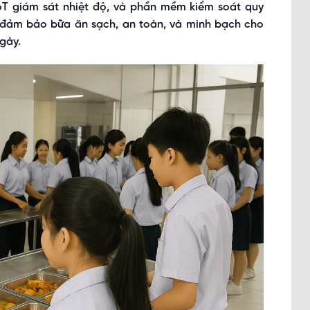
IoT giám sát nhiệt độ, và phần mềm kiểm soát quy
: đảm bảo bữa ăn sạch, an toàn, và minh bạch cho
gày.