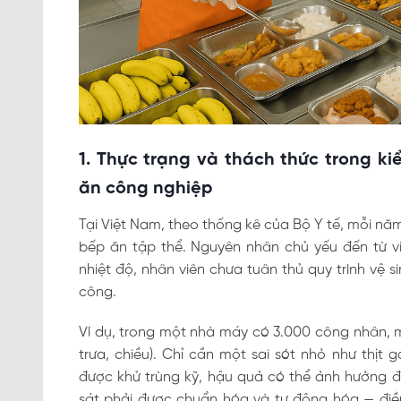
1. Thực trạng và thách thức trong k
ăn công nghiệp
Tại Việt Nam, theo thống kê của Bộ Y tế, mỗi n
bếp ăn tập thể. Nguyên nhân chủ yếu đến từ vi
nhiệt độ, nhân viên chưa tuân thủ quy trình vệ 
công.
Ví dụ, trong một nhà máy có 3.000 công nhân, 
trưa, chiều). Chỉ cần một sai sót nhỏ như thị
được khử trùng kỹ, hậu quả có thể ảnh hưởng đế
sát phải được chuẩn hóa và tự động hóa — điề