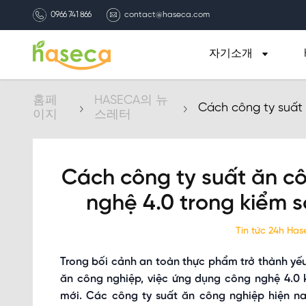
0966 741 866
contact@haseca.com
자기소개
홈페
HASECA의 뉴
Cách công ty suất
이지
스레터
kiểm soát an toàn
Cách công ty suất ăn c
nghệ 4.0 trong kiểm 
Tin tức 24h Ha
Trong bối cảnh an toàn thực phẩm trở thành yế
ăn công nghiệp, việc ứng dụng công nghệ 4.0 
mới. Các công ty suất ăn công nghiệp hiện n