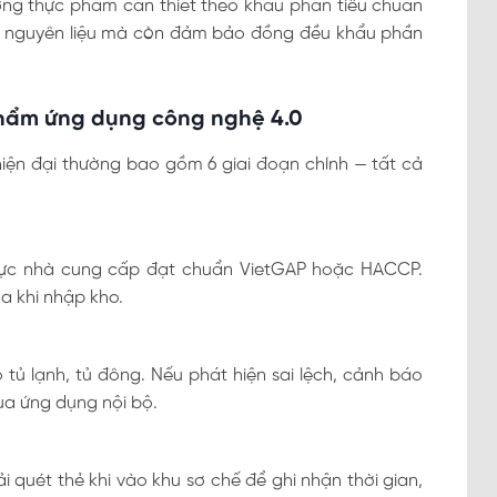
ượng thực phẩm cần thiết theo khẩu phần tiêu chuẩn
át nguyên liệu mà còn đảm bảo đồng đều khẩu phần
 phẩm ứng dụng công nghệ 4.0
iện đại thường bao gồm 6 giai đoạn chính — tất cả
hực nhà cung cấp đạt chuẩn VietGAP hoặc HACCP.
a khi nhập kho.
 tủ lạnh, tủ đông. Nếu phát hiện sai lệch, cảnh báo
ua ứng dụng nội bộ.
 quét thẻ khi vào khu sơ chế để ghi nhận thời gian,