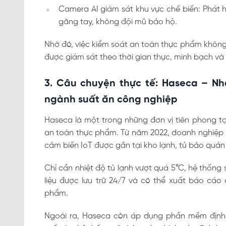
Camera AI giám sát khu vực chế biến: Phát 
găng tay, không đội mũ bảo hộ.
Nhờ đó, việc kiểm soát an toàn thực phẩm khôn
được giám sát theo thời gian thực, minh bạch và
3. Câu chuyện thực tế: Haseca – Nh
ngành suất ăn công nghiệp
Haseca là một trong những đơn vị tiên phong t
an toàn thực phẩm. Từ năm 2022, doanh nghiệp n
cảm biến IoT được gắn tại kho lạnh, tủ bảo quản
Chỉ cần nhiệt độ tủ lạnh vượt quá 5°C, hệ thống
liệu được lưu trữ 24/7 và có thể xuất báo cáo
phẩm.
Ngoài ra, Haseca còn áp dụng phần mềm định 