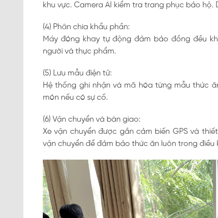
khu vực. Camera AI kiểm tra trang phục bảo hộ. Dữ
(4) Phân chia khẩu phần:
Máy đóng khay tự động đảm bảo đồng đều khối 
người và thực phẩm.
(5) Lưu mẫu điện tử:
Hệ thống ghi nhận và mã hóa từng mẫu thức ăn
món nếu có sự cố.
(6) Vận chuyển và bàn giao:
Xe vận chuyển được gắn cảm biến GPS và thiết 
vận chuyển để đảm bảo thức ăn luôn trong điều 