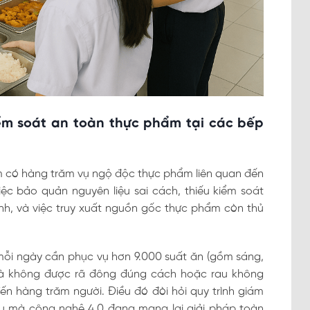
iểm soát an toàn thực phẩm tại các bếp
ăm có hàng trăm vụ ngộ độc thực phẩm liên quan đến
ệc bảo quản nguyên liệu sai cách, thiếu kiểm soát
sinh, và việc truy xuất nguồn gốc thực phẩm còn thủ
mỗi ngày cần phục vụ hơn 9.000 suất ăn (gồm sáng,
t gà không được rã đông đúng cách hoặc rau không
n hàng trăm người. Điều đó đòi hỏi quy trình giám
u mà công nghệ 4.0 đang mang lại giải pháp toàn