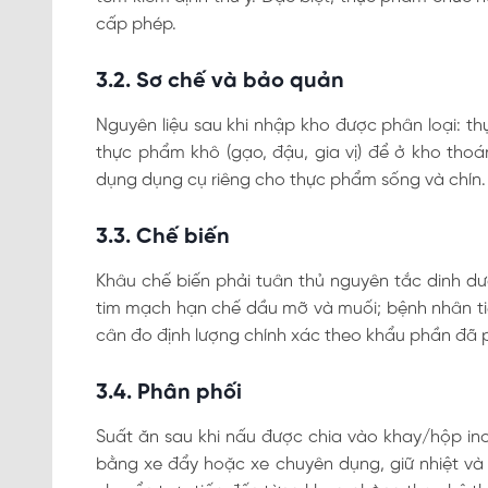
cấp phép.
3.2. Sơ chế và bảo quản
Nguyên liệu sau khi nhập kho được phân loại: th
thực phẩm khô (gạo, đậu, gia vị) để ở kho thoán
dụng dụng cụ riêng cho thực phẩm sống và chín.
3.3. Chế biến
Khâu chế biến phải tuân thủ nguyên tắc dinh dư
tim mạch hạn chế dầu mỡ và muối; bệnh nhân t
cân đo định lượng chính xác theo khẩu phần đã 
3.4. Phân phối
Suất ăn sau khi nấu được chia vào khay/hộp in
bằng xe đẩy hoặc xe chuyên dụng, giữ nhiệt và 