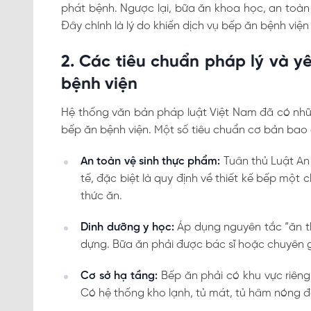
phát bệnh. Ngược lại, bữa ăn khoa học, an toàn 
Đây chính là lý do khiến dịch vụ bếp ăn bệnh việ
2. Các tiêu chuẩn pháp lý và y
bệnh viện
Hệ thống văn bản pháp luật Việt Nam đã có nhữ
bếp ăn bệnh viện. Một số tiêu chuẩn cơ bản bao
An toàn vệ sinh thực phẩm:
Tuân thủ Luật An
tế, đặc biệt là quy định về thiết kế bếp một c
thức ăn.
Dinh dưỡng y học:
Áp dụng nguyên tắc “ăn t
dựng. Bữa ăn phải được bác sĩ hoặc chuyên 
Cơ sở hạ tầng:
Bếp ăn phải có khu vực riêng
Có hệ thống kho lạnh, tủ mát, tủ hâm nóng đ