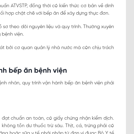
uấn ATVSTP, đồng thời có kiến thức cơ bản về dinh
ối hợp chặt chẽ với bếp ăn để xây dựng thực đơn.
 sơ theo dõi nguyên liệu và quy trình. Thường xuyên
 bệnh viện.
sát bởi cơ quan quản lý nhà nước mà còn chịu trách
ành bếp ăn bệnh viện
nh nhân, quy trình vận hành bếp ăn bệnh viện phải
 đạt chuẩn an toàn, có giấy chứng nhận kiểm dịch.
không tồn dư thuốc trừ sâu. Thịt, cá, trứng phải có
ăng hoặc sữa y tế phải nhập từ đơn vị được Bộ Y tế