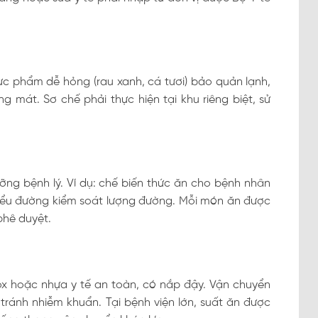
ực phẩm dễ hỏng (rau xanh, cá tươi) bảo quản lạnh,
g mát. Sơ chế phải thực hiện tại khu riêng biệt, sử
ỡng bệnh lý. Ví dụ: chế biến thức ăn cho bệnh nhân
iểu đường kiểm soát lượng đường. Mỗi món ăn được
phê duyệt.
ox hoặc nhựa y tế an toàn, có nắp đậy. Vận chuyển
tránh nhiễm khuẩn. Tại bệnh viện lớn, suất ăn được