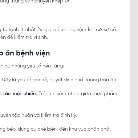
hống thang vận chuyển khép kín.
tủ lạnh ít nhất 24 giờ để xét nghiệm khi có sự cố.
n để kiểm tra vi sinh.
ếp ăn bệnh viện
n có những yếu tố nền tảng:
.
Đây là yếu tố gốc rễ, quyết định chất lượng bữa ăn.
n tắc một chiều.
Tránh nhiễm chéo giữa thực phẩm
yên tập huấn và kiểm tra định kỳ.
ống bếp, dụng cụ chế biến, đến khu vực phân phối.