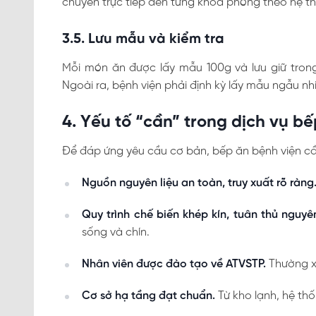
chuyển trực tiếp đến từng khoa phòng theo hệ t
3.5. Lưu mẫu và kiểm tra
Mỗi món ăn được lấy mẫu 100g và lưu giữ trong 
Ngoài ra, bệnh viện phải định kỳ lấy mẫu ngẫu nhiê
4. Yếu tố “cần” trong dịch vụ b
Để đáp ứng yêu cầu cơ bản, bếp ăn bệnh viện cầ
Nguồn nguyên liệu an toàn, truy xuất rõ ràng
Quy trình chế biến khép kín, tuân thủ nguyê
sống và chín.
Nhân viên được đào tạo về ATVSTP.
Thường xu
Cơ sở hạ tầng đạt chuẩn.
Từ kho lạnh, hệ th