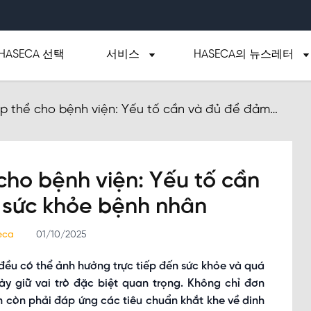
HASECA 선택
서비스
HASECA의 뉴스레터
ập thể cho bệnh viện: Yếu tố cần và đủ để đảm
nh nhân
cho bệnh viện: Yếu tố cần
 sức khỏe bệnh nhân
seca
01/10/2025
 đều có thể ảnh hưởng trực tiếp đến sức khỏe và quá
y giữ vai trò đặc biệt quan trọng. Không chỉ đơn
n còn phải đáp ứng các tiêu chuẩn khắt khe về dinh