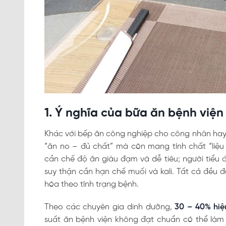
1. Ý nghĩa của bữa ăn bệnh viện 
Khác với bếp ăn công nghiệp cho công nhân hay 
“ăn no – đủ chất” mà còn mang tính chất “liệ
cần chế độ ăn giàu đạm và dễ tiêu; người tiểu 
suy thận cần hạn chế muối và kali. Tất cả đều đ
hóa theo tình trạng bệnh.
Theo các chuyên gia dinh dưỡng,
30 – 40% hiệ
suất ăn bệnh viện không đạt chuẩn có thể làm 