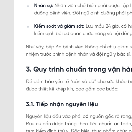
Nhân sự:
Nhân viên chế biến phải được tập h
dưỡng bệnh viện. Đội ngũ dinh dưỡng phải ph
Kiểm soát và giám sát:
Lưu mẫu 24 giờ, có hồ
kiểm định bởi cơ quan chức năng và hội đồng
Như vậy, bếp ăn bệnh viện không chỉ chịu giám 
nhiệm trước chính bệnh nhân và đội ngũ y bác sĩ.
3. Quy trình chuẩn trong vận h
Để đảm bảo yếu tố “cần và đủ” cho sức khỏe bệ
được thiết kế khép kín, bao gồm các bước:
3.1. Tiếp nhận nguyên liệu
Nguyên liệu đầu vào phải có nguồn gốc rõ ràng,
Rau củ cần được trồng theo tiêu chuẩn an toàn, 
tem kiểm định thú y. Đặc biệt, thực phẩm chức n