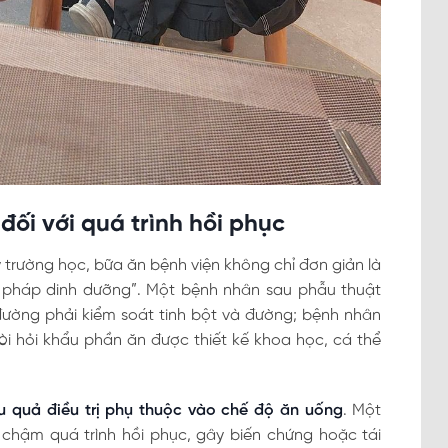
đối với quá trình hồi phục
trường học, bữa ăn bệnh viện không chỉ đơn giản là
u pháp dinh dưỡng”. Một bệnh nhân sau phẫu thuật
đường phải kiểm soát tinh bột và đường; bệnh nhân
òi hỏi khẩu phần ăn được thiết kế khoa học, cá thể
u quả điều trị phụ thuộc vào chế độ ăn uống
. Một
chậm quá trình hồi phục, gây biến chứng hoặc tái