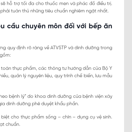
sẽ hỗ trợ tối đa cho thuốc men và phác đồ điều trị.
n phải tuân thủ những tiêu chuẩn nghiêm ngặt nhất.
êu cầu chuyên môn đối với bếp ăn
ng quy định rõ ràng về ATVSTP và dinh dưỡng trong
 gồm:
 toàn thực phẩm, các thông tư hướng dẫn của Bộ Y
hiều, quản lý nguyên liệu, quy trình chế biến, lưu mẫu
heo bệnh lý” do khoa dinh dưỡng của bệnh viện xây
gia dinh dưỡng phê duyệt khẩu phần.
 biệt cho thực phẩm sống – chín – dụng cụ vệ sinh.
ạt chuẩn.