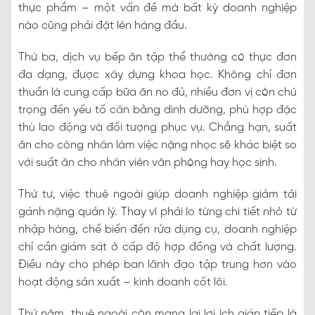
thực phẩm – một vấn đề mà bất kỳ doanh nghiệp
nào cũng phải đặt lên hàng đầu.
Thứ ba, dịch vụ bếp ăn tập thể thường có thực đơn
đa dạng, được xây dựng khoa học. Không chỉ đơn
thuần là cung cấp bữa ăn no đủ, nhiều đơn vị còn chú
trọng đến yếu tố cân bằng dinh dưỡng, phù hợp đặc
thù lao động và đối tượng phục vụ. Chẳng hạn, suất
ăn cho công nhân làm việc nặng nhọc sẽ khác biệt so
với suất ăn cho nhân viên văn phòng hay học sinh.
Thứ tư, việc thuê ngoài giúp doanh nghiệp giảm tải
gánh nặng quản lý. Thay vì phải lo từng chi tiết nhỏ từ
nhập hàng, chế biến đến rửa dụng cụ, doanh nghiệp
chỉ cần giám sát ở cấp độ hợp đồng và chất lượng.
Điều này cho phép ban lãnh đạo tập trung hơn vào
hoạt động sản xuất – kinh doanh cốt lõi.
Thứ năm, thuê ngoài còn mang lại lợi ích gián tiếp là