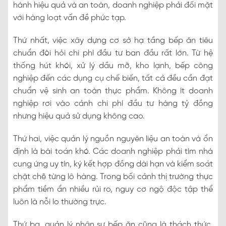
hành hiệu quả và an toàn, doanh nghiệp phải đối mặt
với hàng loạt vấn đề phức tạp.
Thứ nhất, việc xây dựng cơ sở hạ tầng bếp ăn tiêu
chuẩn đòi hỏi chi phí đầu tư ban đầu rất lớn. Từ hệ
thống hút khói, xử lý dầu mỡ, kho lạnh, bếp công
nghiệp đến các dụng cụ chế biến, tất cả đều cần đạt
chuẩn vệ sinh an toàn thực phẩm. Không ít doanh
nghiệp rơi vào cảnh chi phí đầu tư hàng tỷ đồng
nhưng hiệu quả sử dụng không cao.
Thứ hai, việc quản lý nguồn nguyên liệu an toàn và ổn
định là bài toán khó. Các doanh nghiệp phải tìm nhà
cung ứng uy tín, ký kết hợp đồng dài hạn và kiểm soát
chặt chẽ từng lô hàng. Trong bối cảnh thị trường thực
phẩm tiềm ẩn nhiều rủi ro, nguy cơ ngộ độc tập thể
luôn là nỗi lo thường trực.
Thứ ba, quản lý nhân sự bếp ăn cũng là thách thức.