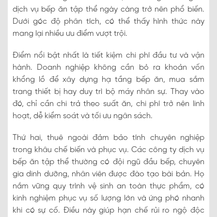
dịch vụ bếp ăn tập thể ngày càng trở nên phổ biến.
Dưới góc độ phân tích, có thể thấy hình thức này
mang lại nhiều ưu điểm vượt trội.
Điểm nổi bật nhất là tiết kiệm chi phí đầu tư và vận
hành. Doanh nghiệp không cần bỏ ra khoản vốn
khổng lồ để xây dựng hạ tầng bếp ăn, mua sắm
trang thiết bị hay duy trì bộ máy nhân sự. Thay vào
đó, chỉ cần chi trả theo suất ăn, chi phí trở nên linh
hoạt, dễ kiểm soát và tối ưu ngân sách.
Thứ hai, thuê ngoài đảm bảo tính chuyên nghiệp
trong khâu chế biến và phục vụ. Các công ty dịch vụ
bếp ăn tập thể thường có đội ngũ đầu bếp, chuyên
gia dinh dưỡng, nhân viên được đào tạo bài bản. Họ
nắm vững quy trình vệ sinh an toàn thực phẩm, có
kinh nghiệm phục vụ số lượng lớn và ứng phó nhanh
khi có sự cố. Điều này giúp hạn chế rủi ro ngộ độc