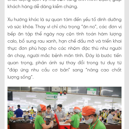
khách hàng dễ dàng kiểm chứng.
Xu hướng khác là sự quan tâm đến yếu tố dinh dưỡng
và sức khỏe. Thay vì chỉ chú trọng “ăn no”, các đơn vị
bếp ăn tập thể ngày nay còn tính toán hàm lượng
calo, bổ sung rau xanh, hạn chế dầu mỡ và triển khai
thực đơn phù hợp cho các nhóm đặc thù như người
ăn chay, người mắc bệnh mãn tính. Đây là bước tiến
quan trọng, phản ánh sự thay đổi trong tư duy từ
“đáp ứng nhu cầu cơ bản” sang “nâng cao chất
lượng sống”.