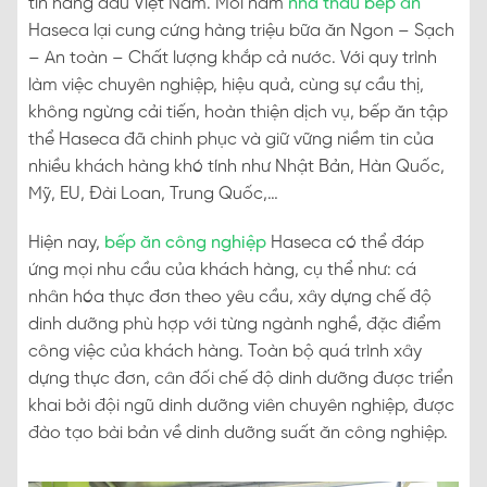
tín hàng đầu Việt Nam. Mỗi năm
nhà thầu bếp ăn
Haseca lại cung cứng hàng triệu bữa ăn Ngon – Sạch
– An toàn – Chất lượng khắp cả nước. Với quy trình
làm việc chuyên nghiệp, hiệu quả, cùng sự cầu thị,
không ngừng cải tiến, hoàn thiện dịch vụ, bếp ăn tập
thể Haseca đã chinh phục và giữ vững niềm tin của
nhiều khách hàng khó tính như Nhật Bản, Hàn Quốc,
Mỹ, EU, Đài Loan, Trung Quốc,…
Hiện nay,
bếp ăn công nghiệp
Haseca có thể đáp
ứng mọi nhu cầu của khách hàng, cụ thể như: cá
nhân hóa thực đơn theo yêu cầu, xây dựng chế độ
dinh dưỡng phù hợp với từng ngành nghề, đặc điểm
công việc của khách hàng. Toàn bộ quá trình xây
dựng thực đơn, cân đối chế độ dinh dưỡng được triển
khai bởi đội ngũ dinh dưỡng viên chuyên nghiệp, được
đào tạo bài bản về dinh dưỡng suất ăn công nghiệp.