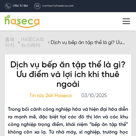
0966 741 866
contact@haseca.com
자기소개
홈페
HASECA의
Dịch vụ bếp ăn tập thể là gì? Ưu
이지
뉴스레터
điểm và lợi ích khi thuê ngoài
HASECA 선택
Dịch vụ bếp ăn tập thể là gì?
서비스
Ưu điểm và lợi ích khi thuê
ngoài
HASECA의 뉴스레터
Tin tức 24h Haseca
03/10/2025
채용
Trong bối cảnh công nghiệp hóa và hiện đại hóa diễn
ra mạnh mẽ, đặc biệt tại các đô thị lớn và các khu
연락처
công nghiệp trọng điểm, khái niệm “bếp ăn tập thể”
không còn xa lạ. Từ nhà máy, xí nghiệp, trường học