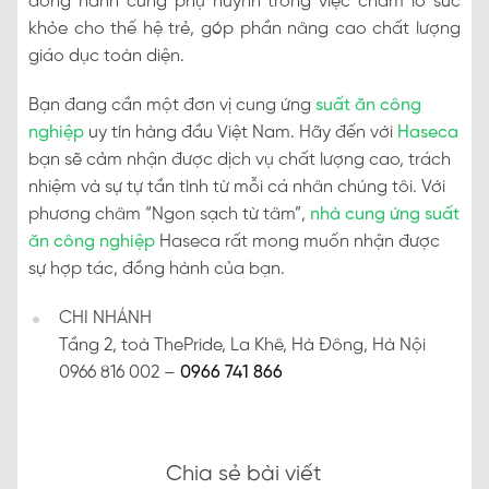
đồng hành cùng phụ huynh trong việc chăm lo sức
khỏe cho thế hệ trẻ, góp phần nâng cao chất lượng
giáo dục toàn diện.
Bạn đang cần một đơn vị cung ứng
suất ăn công
nghiệp
uy tín hàng đầu Việt Nam. Hãy đến với
Haseca
bạn sẽ cảm nhận được dịch vụ chất lượng cao, trách
nhiệm và sự tự tần tình từ mỗi cá nhân chúng tôi. Với
phương châm “Ngon sạch từ tâm”,
nhà cung ứng suất
ăn công nghiệp
Haseca rất mong muốn nhận được
sự hợp tác, đồng hành của bạn.
CHI NHÁNH
Tầng 2, toà ThePride, La Khê, Hà Đông, Hà Nội
0966 816 002 –
0966 741 866
Chia sẻ bài viết