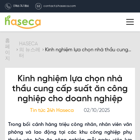
0966 741 866
contact@haseca.com
자기소개
홈
HASECA
페
의 뉴스레
Kinh nghiệm lựa chọn nhà thầu cung
이
터
cấp suất ăn công nghiệp cho doanh
HASECA 선택
지
nghiệp
서비스
Kinh nghiệm lựa chọn nhà
thầu cung cấp suất ăn công
HASECA의 뉴스레터
nghiệp cho doanh nghiệp
채용
Tin tức 24h Haseca
02/10/2025
Trong bối cảnh hàng triệu công nhân, nhân viên văn
연락처
phòng và lao động tại các khu công nghiệp phụ