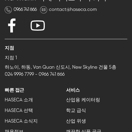
0966 741 866
contact@haseca.com
지점
지점 1
하노이, 하동, Van Quan 신도시, New Skyline 건물 5층
024 9996 7799
-
0966 741 866
빠른 접근
서비스
HASECA 소개
산업용 케이터링
HASECA 선택
학교 급식
HASECA 소식지
산업 위생
채용정보
깨끗한 식품 공급