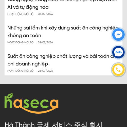
AI và tự động hóa
HOẠT ĐỘNG NỘI BỘ
28/07/2026
Những sai lầm khi xây dựng suất ăn công nghiệp
không an toàn
HOẠT ĐỘNG NỘI BỘ
28/07/2026
Suất ăn công nghiệp chất lượng và bài toán chi
phí doanh nghiệp
HOẠT ĐỘNG NỘI BỘ
28/07/2026
Hà Thành 국제 서비스 주식 회사