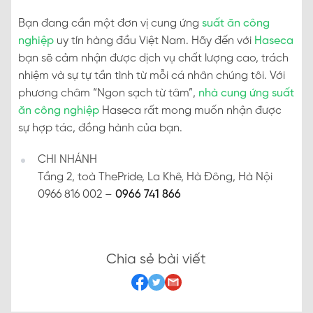
Bạn đang cần một đơn vị cung ứng
suất ăn công
nghiệp
uy tín hàng đầu Việt Nam. Hãy đến với
Haseca
bạn sẽ cảm nhận được dịch vụ chất lượng cao, trách
nhiệm và sự tự tần tình từ mỗi cá nhân chúng tôi. Với
phương châm “Ngon sạch từ tâm”,
nhà cung ứng suất
ăn công nghiệp
Haseca rất mong muốn nhận được
sự hợp tác, đồng hành của bạn.
CHI NHÁNH
Tầng 2, toà ThePride, La Khê, Hà Đông, Hà Nội
0966 816 002 –
0966 741 866
Chia sẻ bài viết