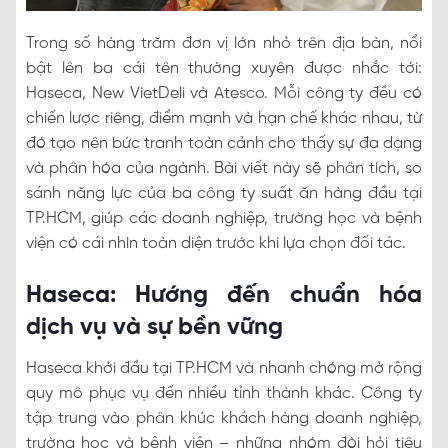
Trong số hàng trăm đơn vị lớn nhỏ trên địa bàn, nổi
bật lên ba cái tên thường xuyên được nhắc tới:
Haseca, New VietDeli và Atesco. Mỗi công ty đều có
chiến lược riêng, điểm mạnh và hạn chế khác nhau, từ
đó tạo nên bức tranh toàn cảnh cho thấy sự đa dạng
và phân hóa của ngành. Bài viết này sẽ phân tích, so
sánh năng lực của ba công ty suất ăn hàng đầu tại
TP.HCM, giúp các doanh nghiệp, trường học và bệnh
viện có cái nhìn toàn diện trước khi lựa chọn đối tác.
Haseca: Hướng đến chuẩn hóa
dịch vụ và sự bền vững
Haseca khởi đầu tại TP.HCM và nhanh chóng mở rộng
quy mô phục vụ đến nhiều tỉnh thành khác. Công ty
tập trung vào phân khúc khách hàng doanh nghiệp,
trường học và bệnh viện – những nhóm đòi hỏi tiêu