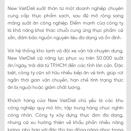
New VietDeli xuất thân từ một doanh nghiệp chuyên
cung cấp thực phẩm sạch, sau đó mở rộng sang
mảng suất ăn công nghiệp. Điểm mạnh của công ty
là khả năng khai thác chuỗi cung ứng thực phẩm có
sẵn, đảm bảo nguồn nguyên liệu đa dạng và ổn định.
Với hệ thống kho lạnh và đội xe vận tải chuyên dụng,
New VietDeli có năng lực phục vụ trên 50.000 suất
ăn/ngày, trải dài từ TP.HCM đến các tỉnh lân cận. Đặc
biệt, công ty còn sở hữu nhiều bếp ăn vệ tinh, giúp rút
ngắn thời gian vận chuyển, hạn chế tình trạng thức
ăn bị nguội hoặc giảm chất lượng.
Khách hàng của New VietDeli chủ yếu là các khu
công nghiệp quy mô lớn, tập trung hàng chục nghìn
công nhân. Công ty xây dựng thực đơn đa dạng,
nhưng có xu hướng thiên về khẩu phần nhiều năng
lượng, phù hợp với đặc thù lao động nặng nhọc trong