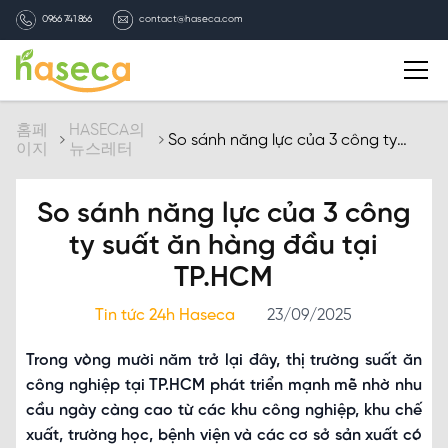
0966 741 866
contact@haseca.com
자기소개
홈페
HASECA의
So sánh năng lực của 3 công ty
이지
뉴스레터
suất ăn hàng đầu tại TP.HCM
HASECA 선택
So sánh năng lực của 3 công
서비스
ty suất ăn hàng đầu tại
TP.HCM
HASECA의 뉴스레터
Tin tức 24h Haseca
23/09/2025
채용
Trong vòng mười năm trở lại đây, thị trường suất ăn
công nghiệp tại TP.HCM phát triển mạnh mẽ nhờ nhu
연락처
cầu ngày càng cao từ các khu công nghiệp, khu chế
xuất, trường học, bệnh viện và các cơ sở sản xuất có