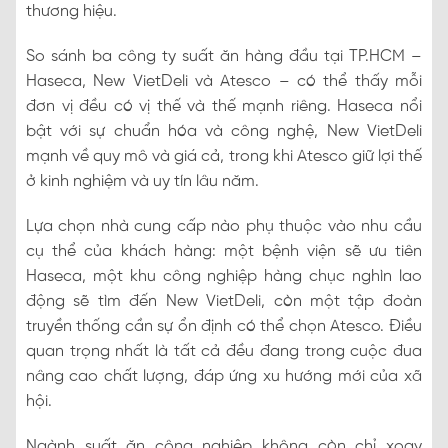
thương hiệu.
So sánh ba công ty suất ăn hàng đầu tại TP.HCM –
Haseca, New VietDeli và Atesco – có thể thấy mỗi
đơn vị đều có vị thế và thế mạnh riêng. Haseca nổi
bật với sự chuẩn hóa và công nghệ, New VietDeli
mạnh về quy mô và giá cả, trong khi Atesco giữ lợi thế
ở kinh nghiệm và uy tín lâu năm.
Lựa chọn nhà cung cấp nào phụ thuộc vào nhu cầu
cụ thể của khách hàng: một bệnh viện sẽ ưu tiên
Haseca, một khu công nghiệp hàng chục nghìn lao
động sẽ tìm đến New VietDeli, còn một tập đoàn
truyền thống cần sự ổn định có thể chọn Atesco. Điều
quan trọng nhất là tất cả đều đang trong cuộc đua
nâng cao chất lượng, đáp ứng xu hướng mới của xã
hội.
Ngành suất ăn công nghiệp không còn chỉ xoay