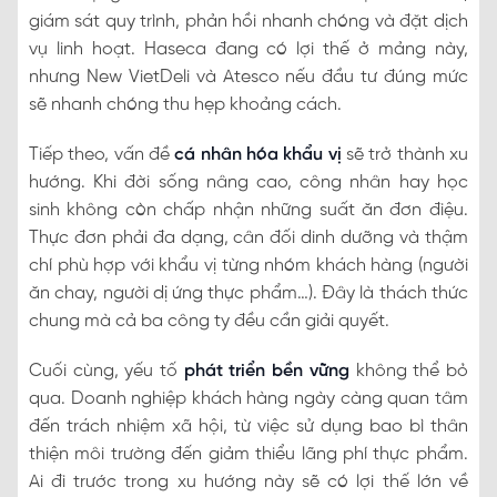
giám sát quy trình, phản hồi nhanh chóng và đặt dịch
vụ linh hoạt. Haseca đang có lợi thế ở mảng này,
nhưng New VietDeli và Atesco nếu đầu tư đúng mức
sẽ nhanh chóng thu hẹp khoảng cách.
Tiếp theo, vấn đề
cá nhân hóa khẩu vị
sẽ trở thành xu
hướng. Khi đời sống nâng cao, công nhân hay học
sinh không còn chấp nhận những suất ăn đơn điệu.
Thực đơn phải đa dạng, cân đối dinh dưỡng và thậm
chí phù hợp với khẩu vị từng nhóm khách hàng (người
ăn chay, người dị ứng thực phẩm…). Đây là thách thức
chung mà cả ba công ty đều cần giải quyết.
Cuối cùng, yếu tố
phát triển bền vững
không thể bỏ
qua. Doanh nghiệp khách hàng ngày càng quan tâm
đến trách nhiệm xã hội, từ việc sử dụng bao bì thân
thiện môi trường đến giảm thiểu lãng phí thực phẩm.
Ai đi trước trong xu hướng này sẽ có lợi thế lớn về