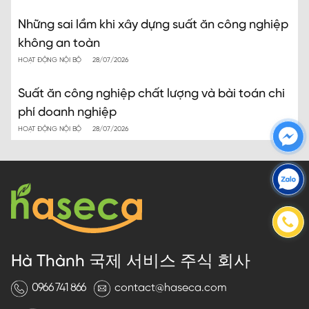
Những sai lầm khi xây dựng suất ăn công nghiệp
không an toàn
HOẠT ĐỘNG NỘI BỘ
28/07/2026
Suất ăn công nghiệp chất lượng và bài toán chi
phí doanh nghiệp
HOẠT ĐỘNG NỘI BỘ
28/07/2026
Hà Thành 국제 서비스 주식 회사
0966 741 866
contact@haseca.com