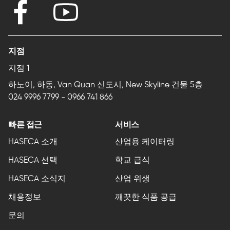
지점
지점 1
하노이, 하동, Van Quan 신도시, New Skyline 건물 5층
024 9996 7799
-
0966 741 866
빠른 접근
서비스
HASECA 소개
산업용 케이터링
HASECA 선택
학교 급식
HASECA 소식지
산업 위생
채용정보
깨끗한 식품 공급
문의