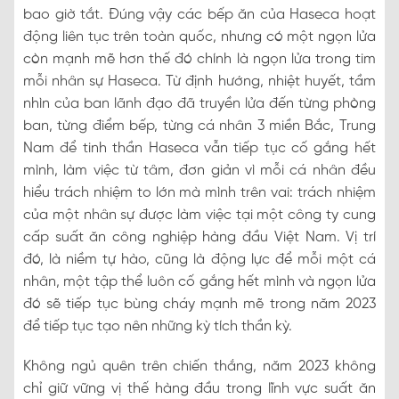
bao giờ tắt. Đúng vậy các bếp ăn của Haseca hoạt
động liên tục trên toàn quốc, nhưng có một ngọn lửa
còn mạnh mẽ hơn thế đó chính là ngọn lửa trong tim
mỗi nhân sự Haseca. Từ định hướng, nhiệt huyết, tầm
nhìn của ban lãnh đạo đã truyền lửa đến từng phòng
ban, từng điểm bếp, từng cá nhân 3 miền Bắc, Trung
Nam để tinh thần Haseca vẫn tiếp tục cố gắng hết
mình, làm việc từ tâm, đơn giản vì mỗi cá nhân đều
hiểu trách nhiệm to lớn mà mình trên vai: trách nhiệm
của một nhân sự được làm việc tại một công ty cung
cấp suất ăn công nghiệp hàng đầu Việt Nam. Vị trí
đó, là niềm tự hào, cũng là động lực để mỗi một cá
nhân, một tập thể luôn cố gắng hết mình và ngọn lửa
đó sẽ tiếp tục bùng cháy mạnh mẽ trong năm 2023
để tiếp tục tạo nên những kỳ tích thần kỳ.
Không ngủ quên trên chiến thắng, năm 2023 không
chỉ giữ vững vị thế hàng đầu trong lĩnh vực suất ăn