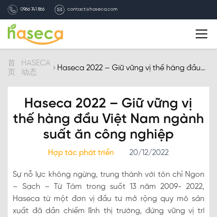
0966 741 866
contact@haseca.com
简介
首
HASECA
Haseca 2022 – Giữ vững vị thế hàng đầu
页
动态
Việt Nam ngành suất ăn công nghiệp
选择HASECA
Haseca 2022 – Giữ vững vị
HASECA业务
thế hàng đầu Việt Nam ngành
suất ăn công nghiệp
HASECA动态
Hợp tác phát triển
20/12/2022
招聘信息
Sự nỗ lực không ngừng, trung thành với tôn chỉ Ngon
– Sạch – Từ Tâm trong suốt 13 năm 2009- 2022,
联系我们
Haseca từ một đơn vị đầu tư mở rộng quy mô sản
xuất đã dần chiếm lĩnh thị trường, đứng vững vị trí