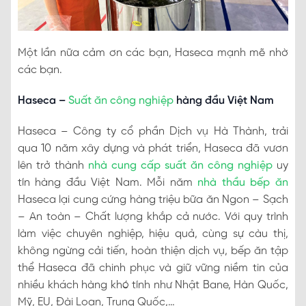
Một lần nữa cảm ơn các bạn, Haseca mạnh mẽ nhờ
các bạn.
Haseca –
Suất ăn công nghiệp
hàng đầu Việt Nam
Haseca – Công ty cổ phần Dịch vụ Hà Thành, trải
qua 10 năm xây dựng và phát triển, Haseca đã vươn
lên trở thành
nhà cung cấp suất ăn công nghiệp
uy
tín hàng đầu Việt Nam. Mỗi năm
nhà thầu bếp ăn
Haseca lại cung cứng hàng triệu bữa ăn Ngon – Sạch
– An toàn – Chất lượng khắp cả nước. Với quy trình
làm việc chuyên nghiệp, hiệu quả, cùng sự càu thị,
không ngừng cải tiến, hoàn thiện dịch vụ, bếp ăn tập
thể Haseca đã chinh phục và giữ vững niềm tin của
nhiều khách hàng khó tính như Nhật Bane, Hàn Quốc,
Mỹ, EU, Đài Loan, Trung Quốc,…