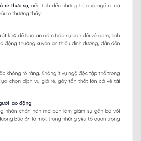
ã rẻ thực sự
, nếu tính đến những hệ quả ngầm mà
ủi ro thường thấy:
, rất khó để bữa ăn đảm bảo sự cân đối về đạm, tinh
lao động thường xuyên ăn thiếu dinh dưỡng, dẫn đến
ốc không rõ ràng. Không ít vụ ngộ độc tập thể trong
ựa chọn dịch vụ giá rẻ, gây tổn thất lớn cả về tài
gười lao động
ng nhân chán nản mà còn làm giảm sự gắn bó với
 lượng bữa ăn là một trong những yếu tố quan trọng