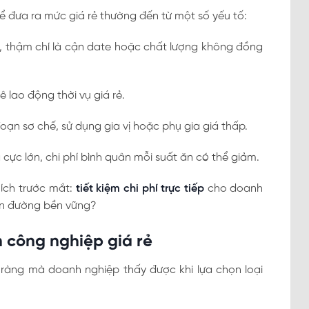
ể đưa ra mức giá rẻ thường đến từ một số yếu tố:
, thậm chí là cận date hoặc chất lượng không đồng
 lao động thời vụ giá rẻ.
oạn sơ chế, sử dụng gia vị hoặc phụ gia giá thấp.
 cực lớn, chi phí bình quân mỗi suất ăn có thể giảm.
 ích trước mắt:
tiết kiệm chi phí trực tiếp
cho doanh
con đường bền vững?
n công nghiệp giá rẻ
õ ràng mà doanh nghiệp thấy được khi lựa chọn loại