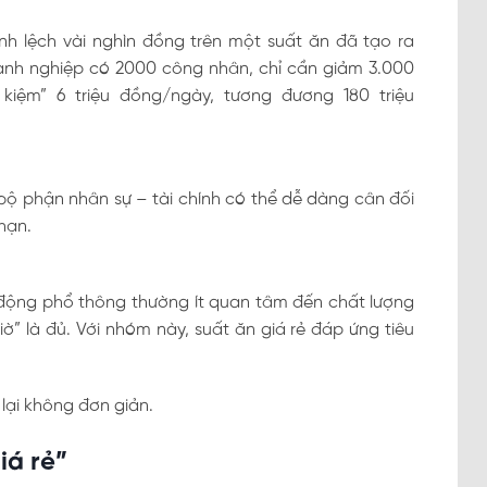
h lệch vài nghìn đồng trên một suất ăn đã tạo ra
oanh nghiệp có 2000 công nhân, chỉ cần giảm 3.000
kiệm” 6 triệu đồng/ngày, tương đương 180 triệu
 bộ phận nhân sự – tài chính có thể dễ dàng cân đối
hạn.
o động phổ thông thường ít quan tâm đến chất lượng
ờ” là đủ. Với nhóm này, suất ăn giá rẻ đáp ứng tiêu
 lại không đơn giản.
iá rẻ”