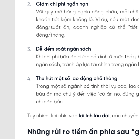
Giảm chi phí ngắn hạn
Với quy mô hàng nghìn công nhân, mỗi chên
khoản tiết kiệm khổng lồ. Ví dụ, nếu một d
đồng/suất ăn, doanh nghiệp có thể “tiết 
đồng/tháng.
Dễ kiểm soát ngân sách
Khi chi phí bữa ăn được cố định ở mức thấp,
ngân sách, tránh áp lực tài chính trong ngắn 
Thu hút một số lao động phổ thông
Trong một số ngành có tính thời vụ cao, la
bữa ăn mà chú ý đến việc “có ăn no, đúng gi
chí căn bản.
Tuy nhiên, khi nhìn vào
lợi ích lâu dài
, câu chuyện
Những rủi ro tiềm ẩn phía sau “g