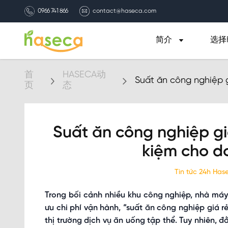
0966 741 866
contact@haseca.com
简介
选择H
首
HASECA动
Suất ăn công nghiệp g
页
态
nghiệp?
Suất ăn công nghiệp giá
kiệm cho d
Tin tức 24h Ha
Trong bối cảnh nhiều khu công nghiệp, nhà máy
ưu chi phí vận hành, “suất ăn công nghiệp giá r
thị trường dịch vụ ăn uống tập thể. Tuy nhiên, đằ