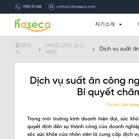
0966 741 866
contact@haseca.com
자기소개
홈페이
HASECA의 뉴스
Dịch vụ suất ăn
지
레터
sóc nhân viên
Dịch vụ suất ăn công ng
Bí quyết chă
Tin tức 24h Ha
Trong môi trường kinh doanh hiện đại, sức khỏ
quyết định đến sự thành công của doanh nghiệ
sóc sức khỏe của nhân viên là cung cấp dịch vụ