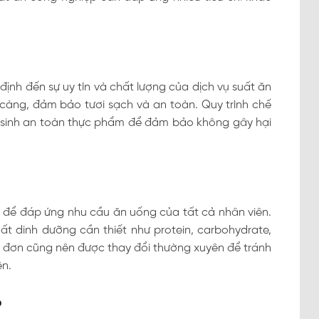
ịnh đến sự uy tín và chất lượng của dịch vụ suất ăn
càng, đảm bảo tươi sạch và an toàn. Quy trình chế
ệ sinh an toàn thực phẩm để đảm bảo không gây hại
để đáp ứng nhu cầu ăn uống của tất cả nhân viên.
 dinh dưỡng cần thiết như protein, carbohydrate,
c đơn cũng nên được thay đổi thường xuyên để tránh
n.
p