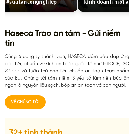
kinh doanh mới ạ 🎉
tay các khách hàng t
mọi miền Tổ quốc ạ 
Haseca Trao an tâm - Gửi niềm
tin
Cùng 6 công ty thành viên, HASECA đảm bảo đáp ứng
các tiêu chuẩn vệ sinh an toàn quốc tế như HACCP, ISO
22000, và tuân thủ các tiêu chuẩn an toàn thực phẩm
của EU. Chúng tôi tâm niệm: 3 yếu tố làm nên bữa ăn
ngon là nguyên liệu sạch, bếp ăn an toàn và con người.
VỀ CHÚNG TÔI
32
+
tỉnh thành