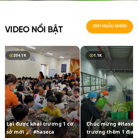
XEM NGẪU NHIÊN
VIDEO NỔI BẬT
1.1K
2.3K
Chúc mừng #Haseca khai
#Haseca mỗi ngày gi
trương thêm 1 địa điểm
hàng ngàn suất ăn đ