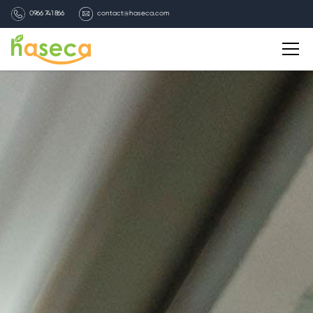
0966 741 866
contact@haseca.com
Giới thiệu
Chọn Haseca
Dịch vụ
Bản tin HASECA
Tuyển dụng
Liên hệ