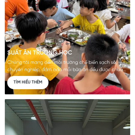
SUẤT ĂN
TRƯỜNG HỌC
Chúng tôi mang đến môi trường chế biến sạch sẽ,
chuyên nghiệp, đảm bảo mỗi bữa ăn đều được chuẩn
bị tốt nhất.
TÌM HIỂU THÊM