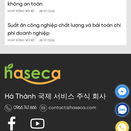
không an toàn
HOẠT ĐỘNG NỘI BỘ
28/07/2026
Suất ăn công nghiệp chất lượng và bài toán chi
phí doanh nghiệp
HOẠT ĐỘNG NỘI BỘ
28/07/2026
Hà Thành 국제 서비스 주식 회사
0966 741 866
contact@haseca.com