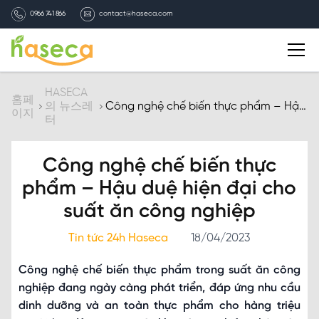
0966 741 866
contact@haseca.com
자기소개
HASECA
홈페
의 뉴스레
Công nghệ chế biến thực phẩm – Hậu
이지
터
duệ hiện đại cho suất ăn công nghiệp
HASECA 선택
Công nghệ chế biến thực
서비스
phẩm – Hậu duệ hiện đại cho
suất ăn công nghiệp
HASECA의 뉴스레터
Tin tức 24h Haseca
18/04/2023
채용
Công nghệ chế biến thực phẩm trong suất ăn công
nghiệp đang ngày càng phát triển, đáp ứng nhu cầu
연락처
dinh dưỡng và an toàn thực phẩm cho hàng triệu