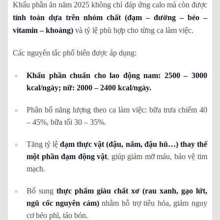
Khẩu phần ăn năm 2025 không chỉ đáp ứng calo mà còn được
tính toán dựa trên nhóm chất (đạm – đường – béo –
vitamin – khoáng)
và tỷ lệ phù hợp cho từng ca làm việc.
Các nguyên tắc phổ biến được áp dụng:
Khẩu phần chuẩn cho lao động nam: 2500 – 3000
kcal/ngày; nữ: 2000 – 2400 kcal/ngày.
Phân bổ năng lượng theo ca làm việc: bữa trưa chiếm 40
– 45%, bữa tối 30 – 35%.
Tăng tỷ lệ
đạm thực vật (đậu, nấm, đậu hũ…) thay thế
một phần đạm động vật
, giúp giảm mỡ máu, bảo vệ tim
mạch.
Bổ sung
thực phẩm giàu chất xơ (rau xanh, gạo lứt,
ngũ cốc nguyên cám)
nhằm hỗ trợ tiêu hóa, giảm nguy
cơ béo phì, táo bón.