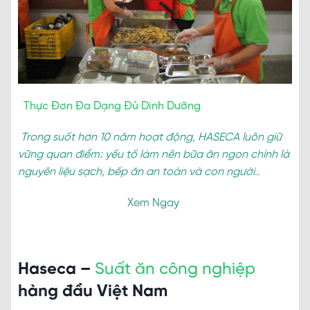
Thực Đơn Đa Dạng Đủ Dinh Dưỡng
Trong suốt hơn 10 năm hoạt động, HASECA luôn giữ
vững quan điểm: yếu tố làm nên bữa ăn ngon chính là
nguyên liệu sạch, bếp ăn an toàn và con người..
Xem Ngay
Haseca –
Suất ăn công nghiệp
hàng đầu Việt Nam