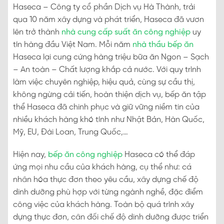
Haseca – Công ty cổ phần Dịch vụ Hà Thành, trải
qua 10 năm xây dựng và phát triển, Haseca đã vươn
lên trở thành
nhà cung cấp suất ăn công nghiệp
uy
tín hàng đầu Việt Nam. Mỗi năm
nhà thầu bếp ăn
Haseca lại cung cứng hàng triệu bữa ăn Ngon – Sạch
– An toàn – Chất lượng khắp cả nước. Với quy trình
làm việc chuyên nghiệp, hiệu quả, cùng sự cầu thị,
không ngừng cải tiến, hoàn thiện dịch vụ, bếp ăn tập
thể Haseca đã chinh phục và giữ vững niềm tin của
nhiều khách hàng khó tính như Nhật Bản, Hàn Quốc,
Mỹ, EU, Đài Loan, Trung Quốc,…
Hiện nay,
bếp ăn công nghiệp
Haseca có thể đáp
ứng mọi nhu cầu của khách hàng, cụ thể như: cá
nhân hóa thực đơn theo yêu cầu, xây dựng chế độ
dinh dưỡng phù hợp với từng ngành nghề, đặc điểm
công việc của khách hàng. Toàn bộ quá trình xây
dựng thực đơn, cân đối chế độ dinh dưỡng được triển