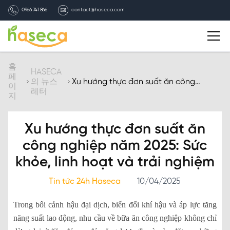
0966 741 866
contact@haseca.com
자기소개
홈
HASECA
페
의 뉴스
Xu hướng thực đơn suất ăn công
이
레터
nghiệp năm 2025: Sức khỏe, linh hoạt
HASECA 선택
지
và trải nghiệm
서비스
Xu hướng thực đơn suất ăn
công nghiệp năm 2025: Sức
HASECA의 뉴스레터
khỏe, linh hoạt và trải nghiệm
채용
Tin tức 24h Haseca
10/04/2025
Trong bối cảnh hậu đại dịch, biến đổi khí hậu và áp lực tăng
연락처
năng suất lao động, nhu cầu về bữa ăn công nghiệp không chỉ