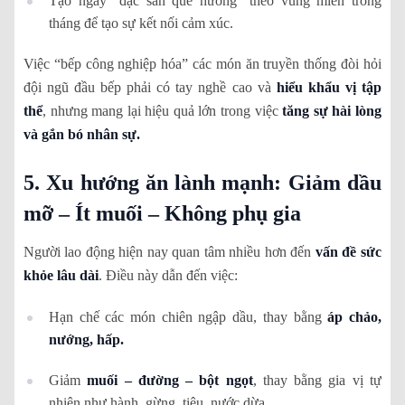
Tạo ngày “đặc sản quê hương” theo vùng miền trong
tháng để tạo sự kết nối cảm xúc.
Việc “bếp công nghiệp hóa” các món ăn truyền thống đòi hỏi
đội ngũ đầu bếp phải có tay nghề cao và
hiểu khẩu vị tập
thể
, nhưng mang lại hiệu quả lớn trong việc
tăng sự hài lòng
và gắn bó nhân sự.
5. Xu hướng ăn lành mạnh: Giảm dầu
mỡ – Ít muối – Không phụ gia
Người lao động hiện nay quan tâm nhiều hơn đến
vấn đề sức
khỏe lâu dài
. Điều này dẫn đến việc:
Hạn chế các món chiên ngập dầu, thay bằng
áp chảo,
nướng, hấp.
Giảm
muối – đường – bột ngọt
, thay bằng gia vị tự
nhiên như hành, gừng, tiêu, nước dừa…