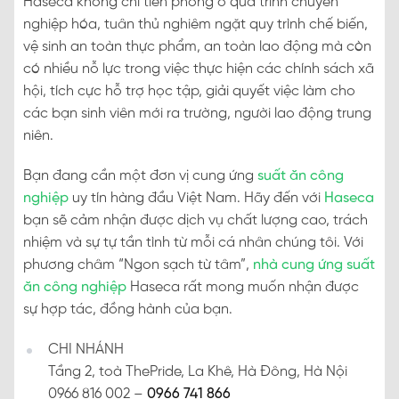
Haseca không chỉ tiên phong ở quá trình chuyên
nghiệp hóa, tuân thủ nghiêm ngặt quy trình chế biến,
vệ sinh an toàn thực phẩm, an toàn lao động mà còn
có nhiều nỗ lực trong việc thực hiện các chính sách xã
hội, tích cực hỗ trợ học tập, giải quyết việc làm cho
các bạn sinh viên mới ra trường, người lao động trung
niên.
Bạn đang cần một đơn vị cung ứng
suất ăn công
nghiệp
uy tín hàng đầu Việt Nam. Hãy đến với
Haseca
bạn sẽ cảm nhận được dịch vụ chất lượng cao, trách
nhiệm và sự tự tần tình từ mỗi cá nhân chúng tôi. Với
phương châm “Ngon sạch từ tâm”,
nhà cung ứng suất
ăn công nghiệp
Haseca rất mong muốn nhận được
sự hợp tác, đồng hành của bạn.
CHI NHÁNH
Tầng 2, toà ThePride, La Khê, Hà Đông, Hà Nội
0966 816 002 –
0966 741 866