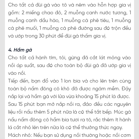
Cho tất cả đùi gà vào tô và nêm vào hỗn hợp gia vị
gồm: 2 miếng chao đỏ, 2 muỗng canh nước tương, 1
muỗng canh dầu hào, 1 muỗng cà phê tiêu, 1 muỗng
cà phê muối, 1 muỗng cà phê đường sau đó trộn đều
và ướp trong 30 phút để đùi gà thấm gia vị.
4. Hầm gà
Cho tất cả hành tím, tỏi, gừng đã cắt lát mỏng vào
nồi áp suất, sau đó cho toàn bộ đùi gà đã ướp gia vị
vào nồi.
Tiếp đến, bạn đổ vào 1 lon bia và cho lên trên cùng
toàn bộ nấm đông cô khô đã được ngâm mềm. Đậy
nắp lại và hầm gà với lửa vừa khoảng 15 phút là được.
Sau 15 phút bạn mở nắp nồi ra, đảo đều các nguyên
liệu rồi nấu thêm 5 phút nữa là có thể tắt bếp. Múc gà
nấu nấm đông cô hầm bia tươi ra tô, rắc thêm ít hành
lá cắt nhỏ lên trên nữa là có thể thưởng thức ngay.
Mách nhỏ: Nếu bạn sử dụng nồi thường hoặc nồi cơm