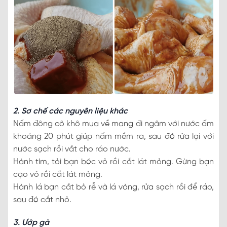
2. Sơ chế các nguyên liệu khác
Nấm đông cô khô mua về mang đi ngâm với nước ấm
khoảng 20 phút giúp nấm mềm ra, sau đó rửa lại với
nước sạch rồi vắt cho ráo nước.
Hành tím, tỏi bạn bóc vỏ rồi cắt lát mỏng. Gừng bạn
cạo vỏ rồi cắt lát mỏng.
Hành lá bạn cắt bỏ rễ và lá vàng, rửa sạch rồi để ráo,
sau đó cắt nhỏ.
3. Ướp gà