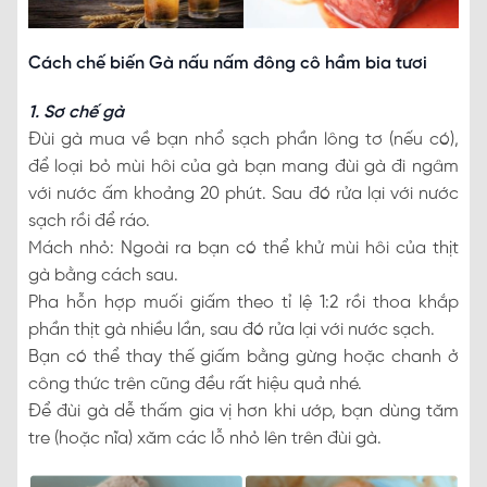
Cách chế biến Gà nấu nấm đông cô hầm bia tươi
1. Sơ chế gà
Đùi gà mua về bạn nhổ sạch phần lông tơ (nếu có),
để loại bỏ mùi hôi của gà bạn mang đùi gà đi ngâm
với nước ấm khoảng 20 phút. Sau đó rửa lại với nước
sạch rồi để ráo.
Mách nhỏ: Ngoài ra bạn có thể khử mùi hôi của thịt
gà bằng cách sau.
Pha hỗn hợp muối giấm theo tỉ lệ 1:2 rồi thoa khắp
phần thịt gà nhiều lần, sau đó rửa lại với nước sạch.
Bạn có thể thay thế giấm bằng gừng hoặc chanh ở
công thức trên cũng đều rất hiệu quả nhé.
Để đùi gà dễ thấm gia vị hơn khi ướp, bạn dùng tăm
tre (hoặc nĩa) xăm các lỗ nhỏ lên trên đùi gà.