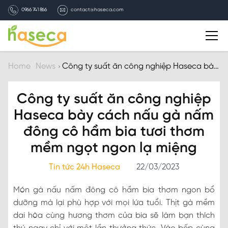
0966 741 866
contact@haseca.com
Introduction
Home
News
Công ty suất ăn công nghiệp Haseca bày
cách nấu gà nấm đông cô hầm bia tươi
thơm mềm ngọt ngon lạ miệng
Why Haseca
Công ty suất ăn công nghiệp
Haseca bày cách nấu gà nấm
Services
đông cô hầm bia tươi thơm
mềm ngọt ngon lạ miệng
HASECA news
Tin tức 24h Haseca
22/03/2023
Recruitment
Món gà nấu nấm đông cô hầm bia thơm ngon bổ
dưỡng mà lại phù hợp với mọi lứa tuổi. Thịt gà mềm
Contact
dai hòa cùng hương thơm của bia sẽ làm bạn thích