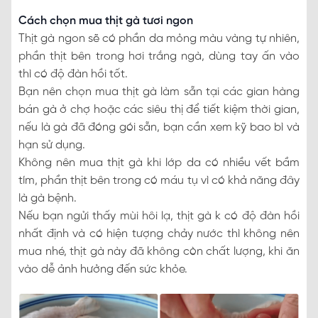
Cách chọn mua thịt gà tươi ngon
Thịt gà ngon sẽ có phần da mỏng màu vàng tự nhiên,
phần thịt bên trong hơi trắng ngà, dùng tay ấn vào
thì có độ đàn hồi tốt.
Bạn nên chọn mua thịt gà làm sẵn tại các gian hàng
bán gà ở chợ hoặc các siêu thị để tiết kiệm thời gian,
nếu là gà đã đóng gói sẵn, bạn cần xem kỹ bao bì và
hạn sử dụng.
Không nên mua thịt gà khi lớp da có nhiều vết bầm
tím, phần thịt bên trong có máu tụ vì có khả năng đây
là gà bệnh.
Nếu bạn ngửi thấy mùi hôi lạ, thịt gà k có độ đàn hồi
nhất định và có hiện tượng chảy nước thì không nên
mua nhé, thịt gà này đã không còn chất lượng, khi ăn
vào dễ ảnh hưởng đến sức khỏe.