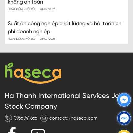
không an toàn
HOẠT ĐỘNG NỘI BỘ
28/07/2026
Suất ăn công nghiệp chất lượng và bài toán chi
phí doanh nghiệp
HOẠT ĐỘNG NỘI BỘ
28/07/2026
Ha Thanh International Services Joint
Stock Company
0966 741 866
contact@haseca.com