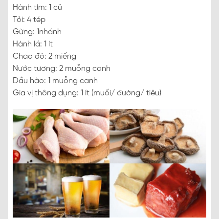
Hành tím: 1 củ
Tỏi: 4 tép
Gừng: 1nhánh
Hành lá: 1 ít
Chao đỏ: 2 miếng
Nước tương: 2 muỗng canh
Dầu hào: 1 muỗng canh
Gia vị thông dụng: 1 ít (muối/ đường/ tiêu)