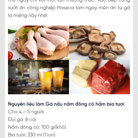
thú ngay chỉ với một lần thưởng thức. Vào bếp cùng
suất ăn công nghiệp Haseca làm ngay món ăn từ gà
lạ miệng này nhé!
Nguyên liệu làm Gà nấu nấm đông cô hầm bia tươi
Cho 4 – 5 người
Đùi gà: 8 cái
Nấm đông cô: 100 gr(khô)
Bia tươi: 330 ml (1 lon)