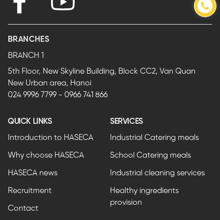
BRANCHES
BRANCH 1
5th Floor, New Skyline Building, Block CC2, Van Quan
New Urban area, Hanoi
024 9996 7799
-
0966 741 866
QUICK LINKS
SERVICES
Introduction to HASECA
Industrial Catering meals
Why choose HASECA
School Catering meals
HASECA news
Industrial cleaning services
Recruitment
Healthy ingredients
provision
Contact