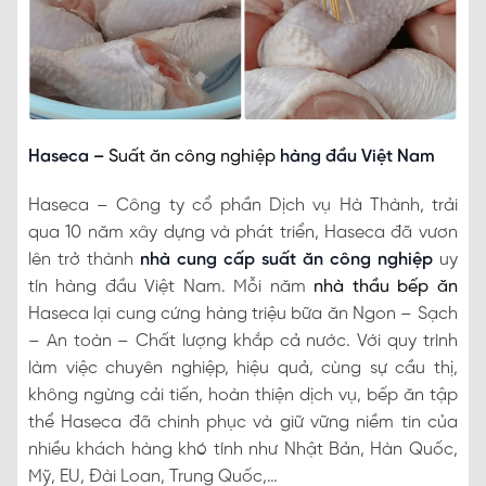
Haseca –
Suất ăn công nghiệp
hàng đầu Việt Nam
Haseca – Công ty cổ phần Dịch vụ Hà Thành, trải
qua 10 năm xây dựng và phát triển, Haseca đã vươn
lên trở thành
nhà cung cấp suất ăn công nghiệp
uy
tín hàng đầu Việt Nam. Mỗi năm
nhà thầu bếp ăn
Haseca lại cung cứng hàng triệu bữa ăn Ngon – Sạch
– An toàn – Chất lượng khắp cả nước. Với quy trình
làm việc chuyên nghiệp, hiệu quả, cùng sự cầu thị,
không ngừng cải tiến, hoàn thiện dịch vụ, bếp ăn tập
thể Haseca đã chinh phục và giữ vững niềm tin của
nhiều khách hàng khó tính như Nhật Bản, Hàn Quốc,
Mỹ, EU, Đài Loan, Trung Quốc,…