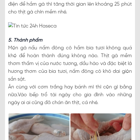
điện để hầm gà thì tăng thời gian lên khoảng 25 phút
cho thịt gà chín mềm nhé.
5. Thành phẩm
Món gà nấu nấm đông cô hầm bia tươi không quá
khó để hoàn thành đúng không nào. Thịt gà mềm
thơm thấm vị của nước tương, dầu hào và đặc biệt là
hương thơm của bia tươi, nấm đông cô khô dai giòn
sần sật.
Ăn cùng với cơm trắng hay bánh mì thì còn gì bằng
nữa.Vào bếp trổ tài ngày cho gia đình vào những
ngày ai ai cũng đã chán ăn thịt, cá nhé.