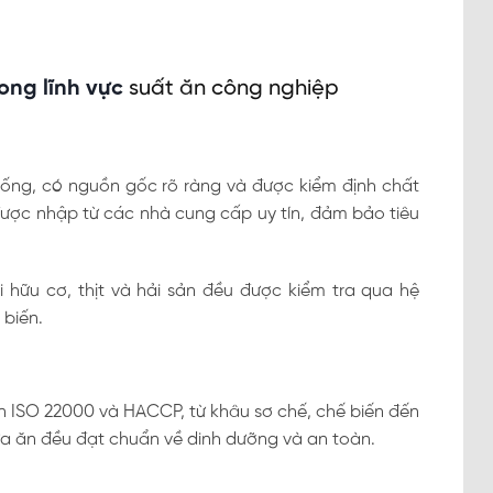
ong lĩnh vực
suất ăn công nghiệp
sống, có nguồn gốc rõ ràng và được kiểm định chất
được nhập từ các nhà cung cấp uy tín, đảm bảo tiêu
i hữu cơ, thịt và hải sản đều được kiểm tra qua hệ
 biến.
n ISO 22000 và HACCP, từ khâu sơ chế, chế biến đến
a ăn đều đạt chuẩn về dinh dưỡng và an toàn.