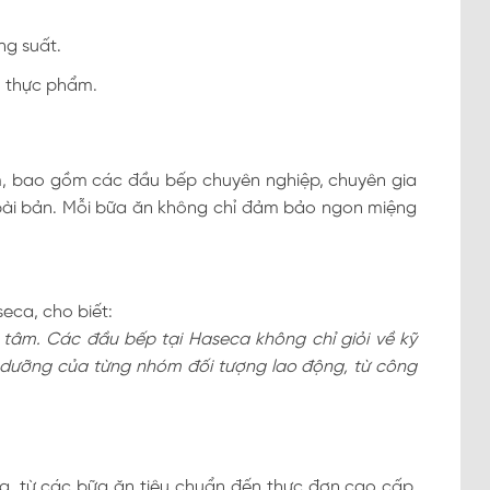
ng suất.
n thực phẩm.
m, bao gồm các đầu bếp chuyên nghiệp, chuyên gia
bài bản. Mỗi bữa ăn không chỉ đảm bảo ngon miệng
ca, cho biết:
 tâm. Các đầu bếp tại Haseca không chỉ giỏi về kỹ
h dưỡng của từng nhóm đối tượng lao động, từ công
, từ các bữa ăn tiêu chuẩn đến thực đơn cao cấp,