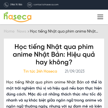
0966 741 866
contact@haseca.com
Introduction
Home
News
Học tiếng Nhật qua phim anime Nhật
Bản: Hiệu quả hay không?
Why Haseca
Học tiếng Nhật qua phim
anime Nhật Bản: Hiệu quả
Services
hay không?
HASECA news
Tin tức 24h Haseca
21/09/2023
Học tiếng Nhật qua phim anime Nhật Bản
có thể là
Recruitment
một trải nghiệm thú vị và hiệu quả nếu bạn thực hiện
đúng cách. Mặc dù có những thách thức như tốc độ
Contact
nhanh và sự khác biệt giữa ngôn ngữ trong anime và
ngôn ngữ thường ngày, nhưng với sự đam mê và kiên