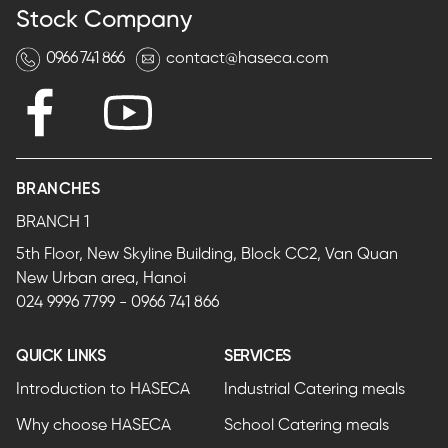
Stock Company
0966 741 866
contact@haseca.com
BRANCHES
BRANCH 1
5th Floor, New Skyline Building, Block CC2, Van Quan
New Urban area, Hanoi
024 9996 7799
-
0966 741 866
QUICK LINKS
SERVICES
Introduction to HASECA
Industrial Catering meals
Why choose HASECA
School Catering meals