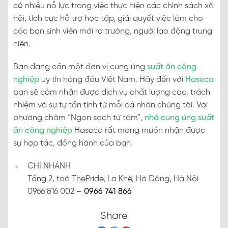
có nhiều nỗ lực trong việc thực hiện các chính sách xã
hội, tích cực hỗ trợ học tập, giải quyết việc làm cho
các bạn sinh viên mới ra trường, người lao động trung
niên.
Bạn đang cần một đơn vị cung ứng
suất ăn công
nghiệp
uy tín hàng đầu Việt Nam. Hãy đến với
Haseca
bạn sẽ cảm nhận được dịch vụ chất lượng cao, trách
nhiệm và sự tự tần tình từ mỗi cá nhân chúng tôi. Với
phương châm “Ngon sạch từ tâm”,
nhà cung ứng suất
ăn công nghiệp
Haseca rất mong muốn nhận được
sự hợp tác, đồng hành của bạn.
CHI NHÁNH
Tầng 2, toà ThePride, La Khê, Hà Đông, Hà Nội
0966 816 002 –
0966 741 866
Share