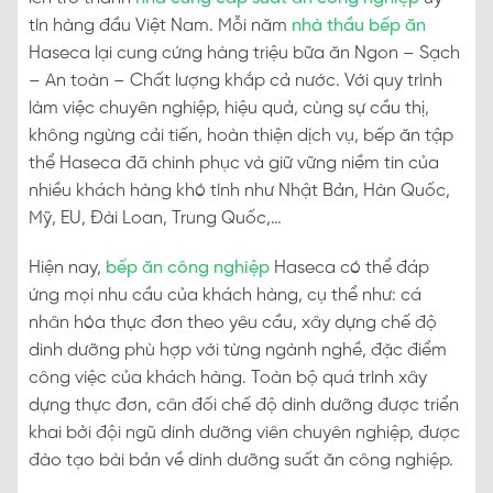
tín hàng đầu Việt Nam. Mỗi năm
nhà thầu bếp ăn
Haseca lại cung cứng hàng triệu bữa ăn Ngon – Sạch
– An toàn – Chất lượng khắp cả nước. Với quy trình
làm việc chuyên nghiệp, hiệu quả, cùng sự cầu thị,
không ngừng cải tiến, hoàn thiện dịch vụ, bếp ăn tập
thể Haseca đã chinh phục và giữ vững niềm tin của
nhiều khách hàng khó tính như Nhật Bản, Hàn Quốc,
Mỹ, EU, Đài Loan, Trung Quốc,…
Hiện nay,
bếp ăn công nghiệp
Haseca có thể đáp
ứng mọi nhu cầu của khách hàng, cụ thể như: cá
nhân hóa thực đơn theo yêu cầu, xây dựng chế độ
dinh dưỡng phù hợp với từng ngành nghề, đặc điểm
công việc của khách hàng. Toàn bộ quá trình xây
dựng thực đơn, cân đối chế độ dinh dưỡng được triển
khai bởi đội ngũ dinh dưỡng viên chuyên nghiệp, được
đào tạo bài bản về dinh dưỡng suất ăn công nghiệp.