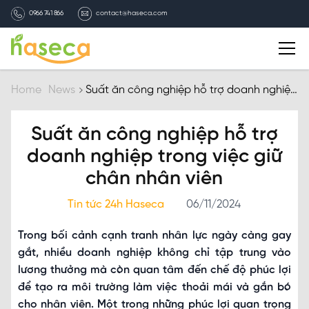
0966 741 866
contact@haseca.com
Introduction
Home
News
Suất ăn công nghiệp hỗ trợ doanh nghiệp
trong việc giữ chân nhân viên
Why Haseca
Suất ăn công nghiệp hỗ trợ
doanh nghiệp trong việc giữ
Services
chân nhân viên
HASECA news
Tin tức 24h Haseca
06/11/2024
Trong bối cảnh cạnh tranh nhân lực ngày càng gay
Recruitment
gắt, nhiều doanh nghiệp không chỉ tập trung vào
lương thưởng mà còn quan tâm đến chế độ phúc lợi
Contact
để tạo ra môi trường làm việc thoải mái và gắn bó
cho nhân viên. Một trong những phúc lợi quan trọng