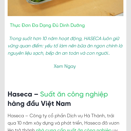
Thực Đơn Đa Dạng Đủ Dinh Dưỡng
Trong suốt hơn 10 năm hoạt động, HASECA luôn giữ
vững quan điểm: yếu tố làm nên bữa ăn ngon chính là
nguyên liệu sạch, bếp ăn an toàn và con người..
Xem Ngay
Haseca –
Suất ăn công nghiệp
hàng đầu Việt Nam
Haseca – Công ty cổ phần Dịch vụ Hà Thành, trải
qua 10 năm xây dựng và phát triển, Haseca đã vươn
lên trở thành
nhà cung cấp suất ăn công nghiệp
uy