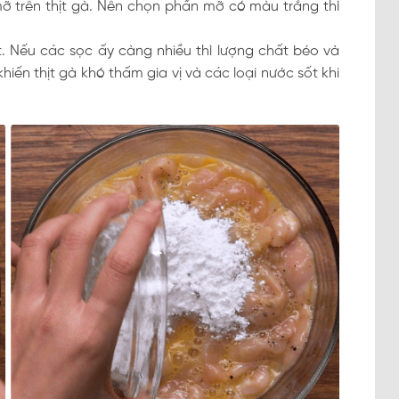
ỡ trên thịt gà. Nên chọn phần mỡ có màu trắng thì
t. Nếu các sọc ấy càng nhiều thì lượng chất béo và
iến thịt gà khó thấm gia vị và các loại nước sốt khi