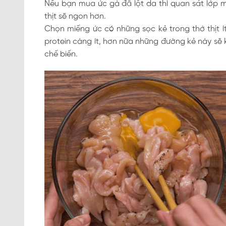
Nếu bạn mua ức gà đã lột da thì quan sát lớp m
thịt sẽ ngon hơn.
Chọn miếng ức có những sọc kẻ trong thớ thịt í
protein càng ít, hơn nữa những đường kẻ này sẽ kh
chế biến.