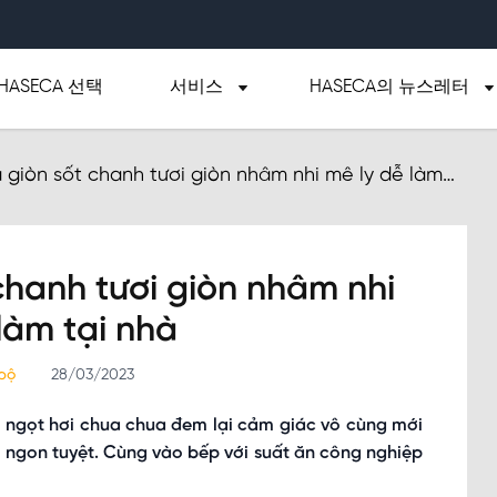
HASECA 선택
서비스
HASECA의 뉴스레터
giòn sốt chanh tươi giòn nhâm nhi mê ly dễ làm
chanh tươi giòn nhâm nhi
làm tại nhà
 bộ
28/03/2023
 ngọt hơi chua chua đem lại cảm giác vô cùng mới
u ngon tuyệt. Cùng vào bếp với suất ăn công nghiệp