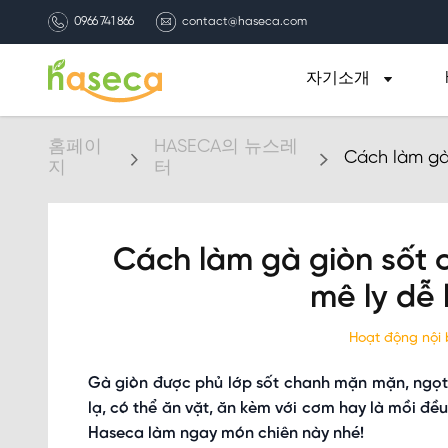
0966 741 866
contact@haseca.com
자기소개
홈페이
HASECA의 뉴스레
Cách làm gà 
지
터
tại nhà
Cách làm gà giòn sốt 
mê ly dễ 
Hoạt động nội
Gà giòn được phủ lớp sốt chanh mặn mặn, ngọt
lạ, có thể ăn vặt, ăn kèm với cơm hay là mồi đề
Haseca làm ngay món chiên này nhé!