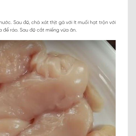
ớc. Sau đó, chà xát thịt gà với ít muối hạt trộn với
ra để ráo. Sau đó cắt miếng vừa ăn.