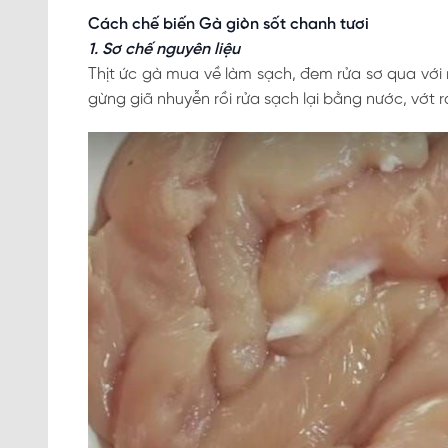
Cách chế biến Gà giòn sốt chanh tươi
1. Sơ chế nguyên liệu
Thịt ức gà mua về làm sạch, đem rửa sơ qua với nư
gừng giã nhuyễn rồi rửa sạch lại bằng nước, vớt 