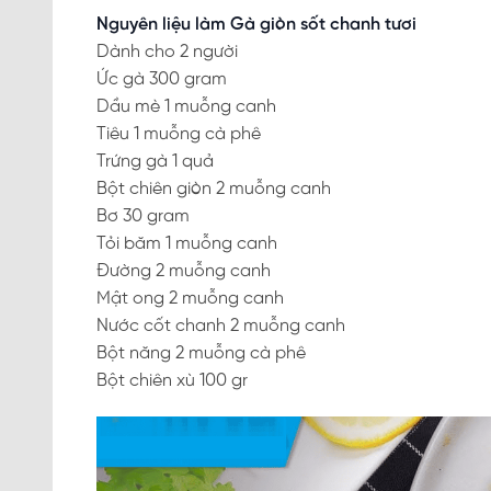
Nguyên liệu làm Gà giòn sốt chanh tươi
Dành cho 2 người
Ức gà 300 gram
Dầu mè 1 muỗng canh
Tiêu 1 muỗng cà phê
Trứng gà 1 quả
Bột chiên giòn 2 muỗng canh
Bơ 30 gram
Tỏi băm 1 muỗng canh
Đường 2 muỗng canh
Mật ong 2 muỗng canh
Nước cốt chanh 2 muỗng canh
Bột năng 2 muỗng cà phê
Bột chiên xù 100 gr