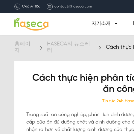
0966 741 866
contact@haseca.com
자기소개
홈페이
HASECA의 뉴스레
Cách thực 
지
터
nghiệp
Cách thực hiện phân tí
ăn côn
Tin tức 24h Ha
Trong suất ăn công nghiệp, phân tích dinh dưỡn
cấp bữa ăn đủ dưỡng chất và dinh dưỡng cho đô
nhận rõ hơn về chất lượng dinh dưỡng của thực 