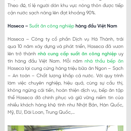
Theo đó, tỉ lệ người dân khu vực nông thôn được tiếp
cận nước sạch nâng lên đạt khoảng 90%.
Haseca –
Suất ăn công nghiệp
hàng đầu Việt Nam
Haseca – Công ty cổ phần Dịch vụ Hà Thành, trải
qua 10 năm xây dựng và phát triển, Haseca đã vươn
lên trở thành
nhà cung cấp suất ăn công nghiệp
uy
tín hàng đầu Việt Nam. Mỗi năm
nhà thầu bếp ăn
Haseca lại cung cứng hàng triệu bữa ăn Ngon – Sạch
– An toàn – Chất lượng khắp cả nước. Với quy trình
làm việc chuyên nghiệp, hiệu quả, cùng sự cầu thị,
không ngừng cải tiến, hoàn thiện dịch vụ, bếp ăn tập
thể Haseca đã chinh phục và giữ vững niềm tin của
nhiều khách hàng khó tính như Nhật Bản, Hàn Quốc,
Mỹ, EU, Đài Loan, Trung Quốc,…