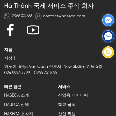
Hà Thành 국제 서비스 주식 회사
0966 741 866
contact@haseca.com
지점
지점 1
하노이, 하동, Van Quan 신도시, New Skyline 건물 5층
024 9996 7799
-
0966 741 866
빠른 접근
서비스
HASECA 소개
산업용 케이터링
HASECA 선택
학교 급식
HASECA 소식지
산업 위생