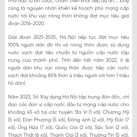
nhà đầu tư bỏ cuộc, chậm triển khai tiếp dự án…. Đây
cũng là nguyên nhân khiến kế hoạch phủ mạng cấp
nước tới khu vực nông thôn không đạt mục tiêu giai
đoạn 2016-2020.
Giai đoạn 2021-2025, Hà Nội tiếp tục đặt mục tiêu
100% người dân đô thị và nông thôn được sử dụng
nước sạch đạt tiêu chuẩn từ nguồn cấp nước tập
trung của thành phố. Tính đến hết năm 2022, tỉ lệ
người dân khu vực nông thôn được tiếp cận nước
sạch đạt khoảng 85% (hơn 4 triệu người với hơn 1 triệu
hộ dân).
Năm 2023, Sở Xây dựng Hà Nội tập trung đôn đốc, chỉ
đạo các đơn vị cấp nước đầu tư mạng cấp nước cho
khoảng 45 xã tại các huyện: Ba Vì (1 xã), Chương Mỹ
(5 xã), Đan Phượng (5 xã), Đông Anh (2 xã), Mỹ Đức (7
xã), Ứng Hòa (7 xã), Quốc Oai (2 xã), Sóc Sơn (2 xã),
Thạch Thất (6 xã), Thanh Oai (3 xã), Thường Tín (5 xã).