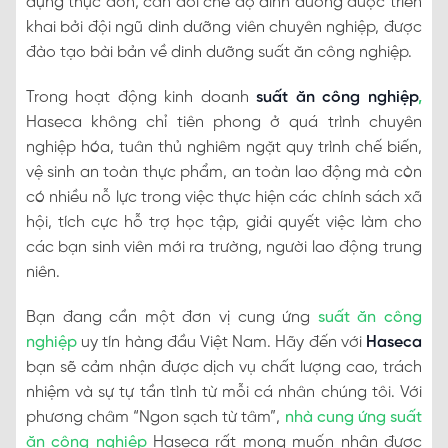
dựng thực đơn, cân đối chế độ dinh dưỡng được triển
khai bởi đội ngũ dinh dưỡng viên chuyên nghiệp, được
đào tạo bài bản về dinh dưỡng suất ăn công nghiệp.
Trong hoạt động kinh doanh
suất ăn công nghiệp
,
Haseca không chỉ tiên phong ở quá trình chuyên
nghiệp hóa, tuân thủ nghiêm ngặt quy trình chế biến,
vệ sinh an toàn thực phẩm, an toàn lao động mà còn
có nhiều nỗ lực trong việc thực hiện các chính sách xã
hội, tích cực hỗ trợ học tập, giải quyết việc làm cho
các bạn sinh viên mới ra trường, người lao động trung
niên.
Bạn đang cần một đơn vị cung ứng
suất ăn công
nghiệp
uy tín hàng đầu Việt Nam. Hãy đến với
Haseca
bạn sẽ cảm nhận được dịch vụ chất lượng cao, trách
nhiệm và sự tự tần tình từ mỗi cá nhân chúng tôi. Với
phương châm “Ngon sạch từ tâm”,
nhà cung ứng suất
ăn công nghiệp
Haseca rất mong muốn nhận được