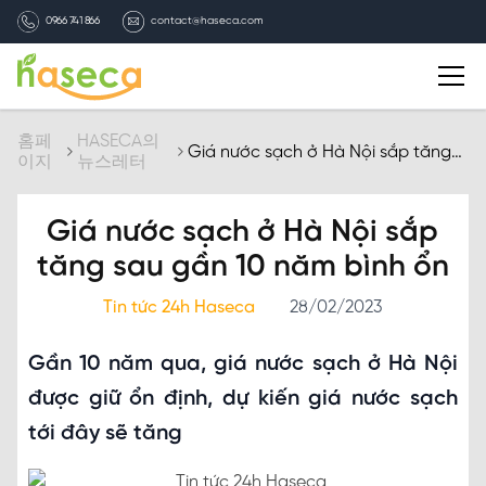
0966 741 866
contact@haseca.com
자기소개
홈페
HASECA의
Giá nước sạch ở Hà Nội sắp tăng
이지
뉴스레터
sau gần 10 năm bình ổn
HASECA 선택
Giá nước sạch ở Hà Nội sắp
서비스
tăng sau gần 10 năm bình ổn
Tin tức 24h Haseca
28/02/2023
HASECA의 뉴스레터
Gần 10 năm qua, giá nước sạch ở Hà Nội
채용
được giữ ổn định, dự kiến giá nước sạch
tới đây sẽ tăng
연락처