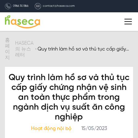
0966 741 866
contact@haseca.com
자기소개
홈
HASECA
페
의 뉴스
Quy trình làm hồ sơ và thủ tục cấp giấy
이
레터
chứng nhận vệ sinh an toàn thực phẩm
HASECA 선택
지
trong ngành dịch vụ suất ăn công nghiệp
서비스
Quy trình làm hồ sơ và thủ tục
cấp giấy chứng nhận vệ sinh
HASECA의 뉴스레터
an toàn thực phẩm trong
ngành dịch vụ suất ăn công
채용
nghiệp
연락처
Hoạt động nội bộ
15/05/2023