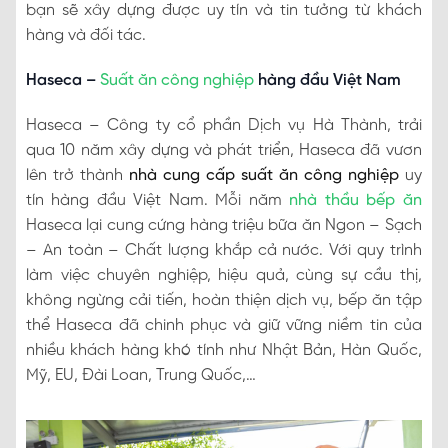
bạn sẽ xây dựng được uy tín và tin tưởng từ khách
hàng và đối tác.
Haseca –
Suất ăn công nghiệp
hàng đầu Việt Nam
Haseca – Công ty cổ phần Dịch vụ Hà Thành, trải
qua 10 năm xây dựng và phát triển, Haseca đã vươn
lên trở thành
nhà cung cấp suất ăn công nghiệp
uy
tín hàng đầu Việt Nam. Mỗi năm
nhà thầu bếp ăn
Haseca lại cung cứng hàng triệu bữa ăn Ngon – Sạch
– An toàn – Chất lượng khắp cả nước. Với quy trình
làm việc chuyên nghiệp, hiệu quả, cùng sự cầu thị,
không ngừng cải tiến, hoàn thiện dịch vụ, bếp ăn tập
thể Haseca đã chinh phục và giữ vững niềm tin của
nhiều khách hàng khó tính như Nhật Bản, Hàn Quốc,
Mỹ, EU, Đài Loan, Trung Quốc,…