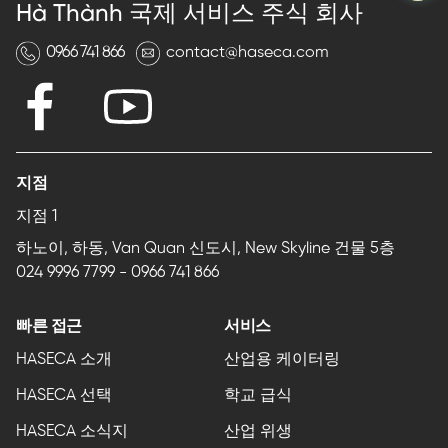
Hà Thành 국제 서비스 주식 회사
0966 741 866
contact@haseca.com
지점
지점 1
하노이, 하동, Van Quan 신도시, New Skyline 건물 5층
024 9996 7799
-
0966 741 866
빠른 접근
서비스
HASECA 소개
산업용 케이터링
HASECA 선택
학교 급식
HASECA 소식지
산업 위생