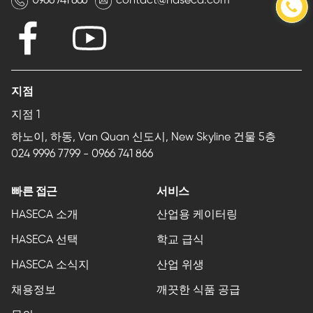
0966 741 866
contact@haseca.com
지점
지점 1
하노이, 하동, Van Quan 신도시, New Skyline 건물 5층
024 9996 7799
-
0966 741 866
빠른 접근
서비스
HASECA 소개
산업용 케이터링
HASECA 선택
학교 급식
HASECA 소식지
산업 위생
채용정보
깨끗한 식품 공급