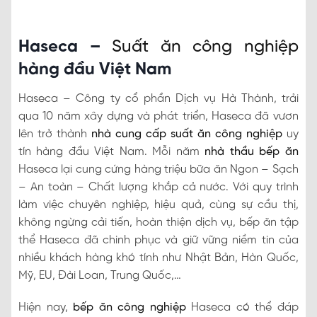
Haseca –
Suất ăn công nghiệp
hàng đầu Việt Nam
Haseca – Công ty cổ phần Dịch vụ Hà Thành, trải
qua 10 năm xây dựng và phát triển, Haseca đã vươn
lên trở thành
nhà cung cấp suất ăn công nghiệp
uy
tín hàng đầu Việt Nam. Mỗi năm
nhà thầu bếp ăn
Haseca lại cung cứng hàng triệu bữa ăn Ngon – Sạch
– An toàn – Chất lượng khắp cả nước. Với quy trình
làm việc chuyên nghiệp, hiệu quả, cùng sự cầu thị,
không ngừng cải tiến, hoàn thiện dịch vụ, bếp ăn tập
thể Haseca đã chinh phục và giữ vững niềm tin của
nhiều khách hàng khó tính như Nhật Bản, Hàn Quốc,
Mỹ, EU, Đài Loan, Trung Quốc,…
Hiện nay,
bếp ăn công nghiệp
Haseca có thể đáp