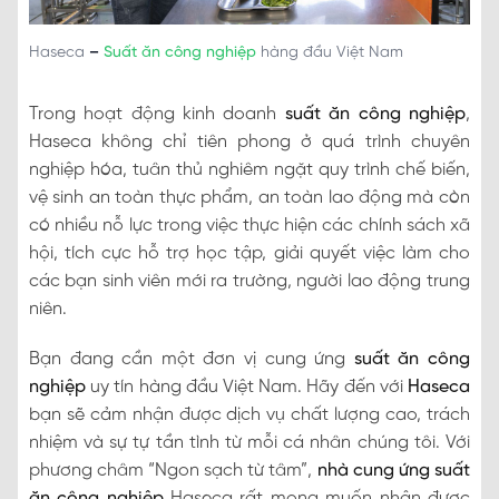
Haseca
–
Suất ăn công nghiệp
hàng đầu Việt Nam
Trong hoạt động kinh doanh
suất ăn công nghiệp
,
Haseca không chỉ tiên phong ở quá trình chuyên
nghiệp hóa, tuân thủ nghiêm ngặt quy trình chế biến,
vệ sinh an toàn thực phẩm, an toàn lao động mà còn
có nhiều nỗ lực trong việc thực hiện các chính sách xã
hội, tích cực hỗ trợ học tập, giải quyết việc làm cho
các bạn sinh viên mới ra trường, người lao động trung
niên.
Bạn đang cần một đơn vị cung ứng
suất ăn công
nghiệp
uy tín hàng đầu Việt Nam. Hãy đến với
Haseca
bạn sẽ cảm nhận được dịch vụ chất lượng cao, trách
nhiệm và sự tự tần tình từ mỗi cá nhân chúng tôi. Với
phương châm “Ngon sạch từ tâm”,
nhà cung ứng suất
ăn công nghiệp
Haseca rất mong muốn nhận được