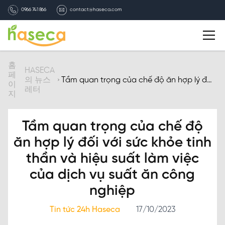
0966 741 866
contact@haseca.com
자기소개
홈
HASECA
페
의 뉴스
Tầm quan trọng của chế độ ăn hợp lý đối
이
레터
với sức khỏe tinh thần và hiệu suất làm
HASECA 선택
지
việc của dịch vụ suất ăn công nghiệp
서비스
Tầm quan trọng của chế độ
ăn hợp lý đối với sức khỏe tinh
HASECA의 뉴스레터
thần và hiệu suất làm việc
của dịch vụ suất ăn công
채용
nghiệp
연락처
Tin tức 24h Haseca
17/10/2023