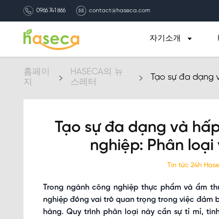
0966 741 866
contact@haseca.com
자기소개
홈페이
HASECA의 뉴
Tạo sự đa dạng v
지
스레터
và chế biến món
Tạo sự đa dạng và hấp
nghiệp: Phân loại
Tin tức 24h Ha
Trong ngành công nghiệp thực phẩm và ẩm thự
nghiệp đóng vai trò quan trọng trong việc đảm 
hàng. Quy trình phân loại này cần sự tỉ mỉ, tin