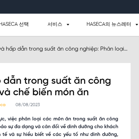
HASECA 선택
서비스
HASECA의 뉴스레터
à hấp dẫn trong suất ăn công nghiệp: Phân loại
 ăn
 dẫn trong suất ăn công
 và chế biến món ăn
seca
08/08/2023
c, việc phân loại các món ăn trong suất ăn công
bảo sự đa dạng và cân đối về dinh dưỡng cho khách
h tế và sự hiểu biết về các yếu tố như dinh dưỡng,