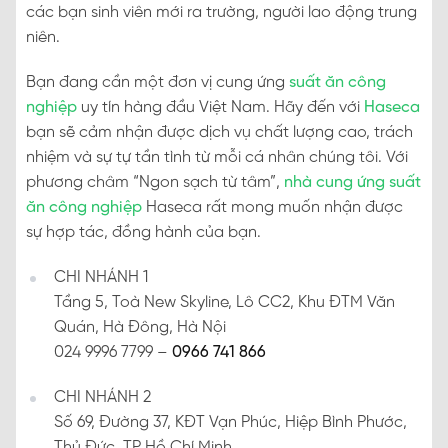
các bạn sinh viên mới ra trường, người lao động trung
niên.
Bạn đang cần một đơn vị cung ứng
suất ăn công
nghiệp
uy tín hàng đầu Việt Nam. Hãy đến với
Haseca
bạn sẽ cảm nhận được dịch vụ chất lượng cao, trách
nhiệm và sự tự tần tình từ mỗi cá nhân chúng tôi. Với
phương châm “Ngon sạch từ tâm”,
nhà cung ứng suất
ăn công nghiệp
Haseca rất mong muốn nhận được
sự hợp tác, đồng hành của bạn.
CHI NHÁNH 1
Tầng 5, Toà New Skyline, Lô CC2, Khu ĐTM Văn
Quán, Hà Đông, Hà Nội
024 9996 7799 –
0966 741 866
CHI NHÁNH 2
Số 69, Đường 37, KĐT Vạn Phúc, Hiệp Bình Phước,
Thủ Đức, TP Hồ Chí Minh