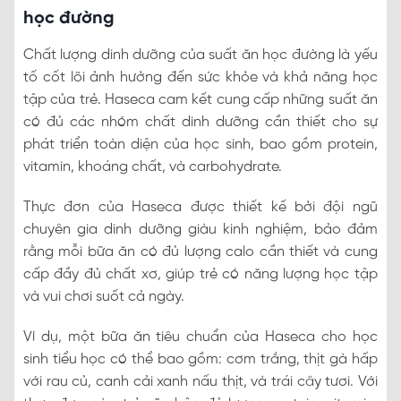
học đường
Chất lượng dinh dưỡng của suất ăn học đường là yếu
tố cốt lõi ảnh hưởng đến sức khỏe và khả năng học
tập của trẻ. Haseca cam kết cung cấp những suất ăn
có đủ các nhóm chất dinh dưỡng cần thiết cho sự
phát triển toàn diện của học sinh, bao gồm protein,
vitamin, khoáng chất, và carbohydrate.
Thực đơn của Haseca được thiết kế bởi đội ngũ
chuyên gia dinh dưỡng giàu kinh nghiệm, bảo đảm
rằng mỗi bữa ăn có đủ lượng calo cần thiết và cung
cấp đầy đủ chất xơ, giúp trẻ có năng lượng học tập
và vui chơi suốt cả ngày.
Ví dụ, một bữa ăn tiêu chuẩn của Haseca cho học
sinh tiểu học có thể bao gồm: cơm trắng, thịt gà hấp
với rau củ, canh cải xanh nấu thịt, và trái cây tươi. Với