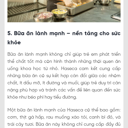
5. Bữa ăn lành mạnh – nền tảng cho sức
khỏe
Bữa ăn lành mạnh không chỉ giúp trẻ em phát triển
thể chất tốt mà còn hình thành những thói quen ăn
uống khoa học từ nhỏ. Haseca cam kết cung cấp
những bữa ăn có sự kết hợp cân đối giữa các nhóm
chất, ít dầu mỡ, ít đường và muối, giúp trẻ duy trì cân
nặng phù hợp và tránh các vấn đề liên quan đến sức
khỏe như béo phì hay tiểu đường.
Một bữa ăn lành mạnh của Haseca có thể bao gồm:
cơm, thịt gà hấp, rau muống xào tỏi, canh bí đỏ, và
trái cây tươi. Bữa ăn này không chỉ cung cấp đầy đủ