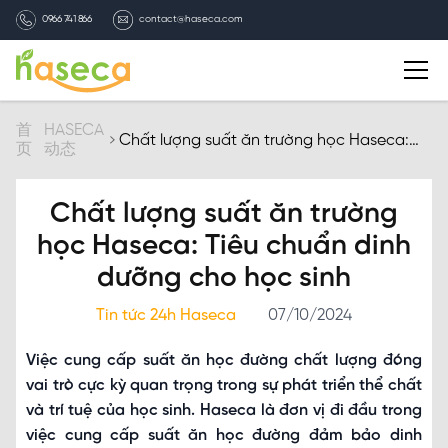
0966 741 866
contact@haseca.com
简介
首
HASECA
Chất lượng suất ăn trường học Haseca:
页
动态
Tiêu chuẩn dinh dưỡng cho học sinh
选择HASECA
Chất lượng suất ăn trường
HASECA业务
học Haseca: Tiêu chuẩn dinh
dưỡng cho học sinh
HASECA动态
Tin tức 24h Haseca
07/10/2024
招聘信息
Việc cung cấp suất ăn học đường chất lượng đóng
vai trò cực kỳ quan trọng trong sự phát triển thể chất
联系我们
và trí tuệ của học sinh. Haseca là đơn vị đi đầu trong
việc cung cấp suất ăn học đường đảm bảo dinh