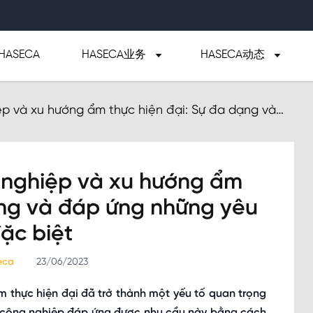
ASECA
HASECA业务
HASECA动态
ệp và xu hướng ẩm thực hiện đại: Sự đa dạng và
 biệt
 nghiệp và xu hướng ẩm
ạng và đáp ứng những yêu
ặc biệt
seca
23/06/2023
m thực hiện đại đã trở thành một yếu tố quan trọng
n công nghiệp đáp ứng được nhu cầu này bằng cách