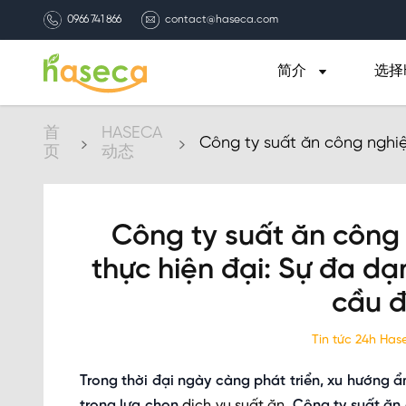
0966 741 866
contact@haseca.com
简介
选择H
首
HASECA
Công ty suất ăn công nghi
页
动态
đáp ứng những yêu cầu đặc
Công ty suất ăn công
thực hiện đại: Sự đa d
cầu đ
Tin tức 24h Ha
Trong thời đại ngày càng phát triển, xu hướng ẩ
trong lựa chọn
dịch vụ suất ăn
. Công ty suất ă