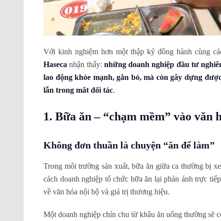
Với kinh nghiệm hơn một thập kỷ đồng hành cùng các
Haseca
nhận thấy:
những doanh nghiệp đầu tư nghiêm
lao động khỏe mạnh, gắn bó, mà còn gây dựng được u
lẫn trong mắt đối tác
.
1. Bữa ăn – “chạm mềm” vào văn 
Không đơn thuần là chuyện “ăn để làm”
Trong môi trường sản xuất, bữa ăn giữa ca thường bị xe
cách doanh nghiệp tổ chức bữa ăn lại phản ánh trực tiế
về văn hóa nội bộ và giá trị thương hiệu.
Một doanh nghiệp chỉn chu từ khâu ăn uống thường sẽ c