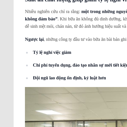
Nhiều nghiên cứu chỉ ra rằng:
một trong những nguyê
không đảm bảo”
. Khi bữa ăn không đủ dinh dưỡng, kh
dễ sinh mệt mỏi, chán nản, từ đó ảnh hưởng hiệu suất và 
Ngược lại
, những công ty đầu tư vào bữa ăn bài bản ghi
Tỷ lệ nghỉ việc giảm
Chi phí tuyển dụng, đào tạo nhân sự mới tiết kiệ
Đội ngũ lao động ổn định, kỷ luật hơn