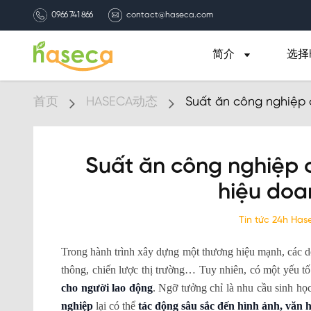
0966 741 866
contact@haseca.com
简介
选择H
首页
HASECA动态
Suất ăn công nghiệp 
Suất ăn công nghiệp 
hiệu doa
Tin tức 24h Ha
Trong hành trình xây dựng một thương hiệu mạnh, các d
thông, chiến lược thị trường… Tuy nhiên, có một yếu tố
cho người lao động
. Ngỡ tưởng chỉ là nhu cầu sinh học
nghiệp
lại có thể
tác động sâu sắc đến hình ảnh, văn 