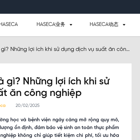
ASECA
HASECA业务
HASECA动态
gì? Những lợi ích khi sử dụng dịch vụ suất ăn công
 gì? Những lợi ích khi sử
ất ăn công nghiệp
seca
20/02/2025
ường học và bệnh viện ngày càng mở rộng quy mô,
 lượng ổn định, đảm bảo vệ sinh an toàn thực phẩm
ghiệp không chỉ giúp tiết kiệm chi phí, tối ưu hóa