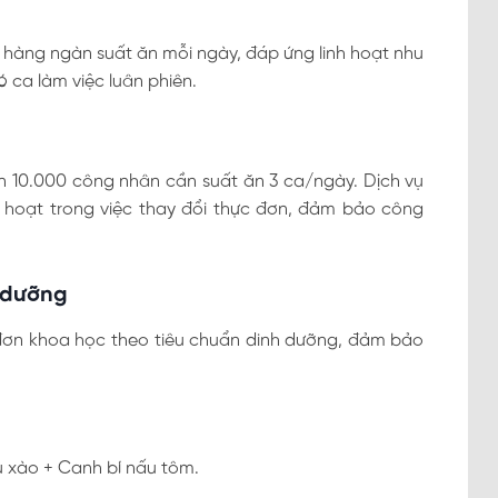
 hàng ngàn suất ăn mỗi ngày, đáp ứng linh hoạt nhu
 ca làm việc luân phiên.
n 10.000 công nhân cần suất ăn 3 ca/ngày. Dịch vụ
h hoạt trong việc thay đổi thực đơn, đảm bảo công
 dưỡng
đơn khoa học theo tiêu chuẩn dinh dưỡng, đảm bảo
u xào + Canh bí nấu tôm.