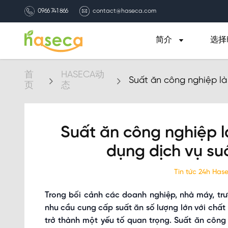
0966 741 866
contact@haseca.com
简介
选择H
首
HASECA动
Suất ăn công nghiệp là 
页
态
nghiệp
Suất ăn công nghiệp là
dụng dịch vụ su
Tin tức 24h Ha
Trong bối cảnh các doanh nghiệp, nhà máy, tr
nhu cầu cung cấp suất ăn số lượng lớn với chất
trở thành một yếu tố quan trọng. Suất ăn công n