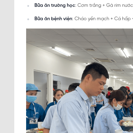
Bữa ăn trường học
: Cơm trắng + Gà rim nước
Bữa ăn bệnh viện
: Cháo yến mạch + Cá hấp +