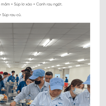
 mắm + Súp lơ xào + Canh rau ngót.
 Súp rau củ.