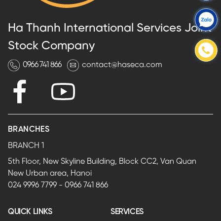
Ha Thanh International Services Joint
Stock Company
0966 741 866
contact@haseca.com
BRANCHES
BRANCH 1
5th Floor, New Skyline Building, Block CC2, Van Quan
New Urban area, Hanoi
024 9996 7799
-
0966 741 866
QUICK LINKS
SERVICES