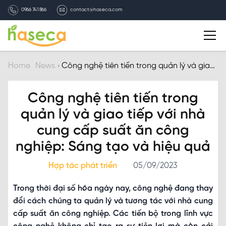
0966 741 866
contact@haseca.com
Introduction
Home
News
Công nghệ tiên tiến trong quản lý và giao
tiếp với nhà cung cấp suất ăn công
nghiệp: Sáng tạo và hiệu quả
Why Haseca
Công nghệ tiên tiến trong
quản lý và giao tiếp với nhà
Services
cung cấp suất ăn công
nghiệp: Sáng tạo và hiệu quả
HASECA news
Hợp tác phát triển
05/09/2023
Recruitment
Trong thời đại số hóa ngày nay, công nghệ đang thay
đổi cách chúng ta quản lý và tương tác với nhà cung
Contact
cấp suất ăn công nghiệp. Các tiến bộ trong lĩnh vực