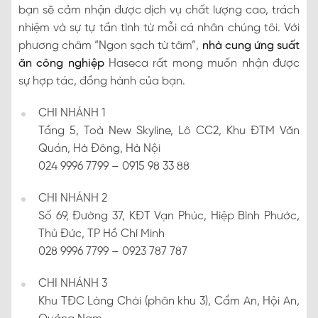
bạn sẽ cảm nhận được dịch vụ chất lượng cao, trách
nhiệm và sự tự tần tình từ mỗi cá nhân chúng tôi. Với
phương châm “Ngon sạch từ tâm”,
nhà cung ứng suất
ăn công nghiệp
Haseca rất mong muốn nhận được
sự hợp tác, đồng hành của bạn.
CHI NHÁNH 1
Tầng 5, Toà New Skyline, Lô CC2, Khu ĐTM Văn
Quán, Hà Đông, Hà Nội
024 9996 7799 – 0915 98 33 88
CHI NHÁNH 2
Số 69, Đường 37, KĐT Vạn Phúc, Hiệp Bình Phước,
Thủ Đức, TP Hồ Chí Minh
028 9996 7799 – 0923 787 787
CHI NHÁNH 3
Khu TĐC Làng Chài (phân khu 3), Cẩm An, Hội An,