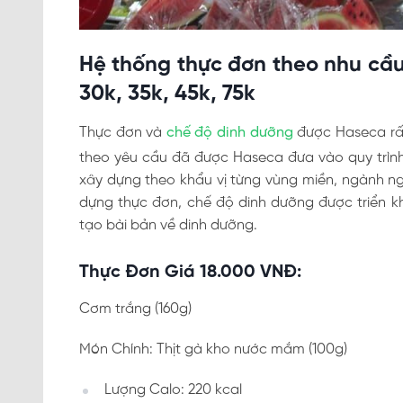
Hệ thống thực đơn theo nhu cầu 
30k, 35k, 45k, 75k
Thực đơn và
chế độ dinh dưỡng
được Haseca rất
theo yêu cầu đã được Haseca đưa vào quy trìn
xây dựng theo khẩu vị từng vùng miền, ngành n
dựng thực đơn, chế độ dinh dưỡng được triển kh
tạo bài bản về dinh dưỡng.
Thực Đơn Giá 18.000 VNĐ:
Cơm trắng (160g)
Món Chính: Thịt gà kho nước mắm (100g)
Lượng Calo: 220 kcal