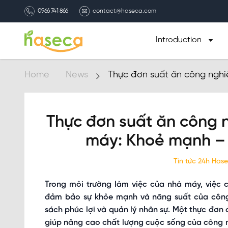
0966 741 866
contact@haseca.com
Introduction
Home
News
Thực đơn suất ăn công ngh
– Tiết kiệm
Thực đơn suất ăn công 
máy: Khoẻ mạnh – 
Tin tức 24h Has
Trong môi trường làm việc của nhà máy, việc 
đảm bảo sự khỏe mạnh và năng suất của công
sách phúc lợi và quản lý nhân sự. Một thực đơn 
giúp nâng cao chất lượng cuộc sống của công n