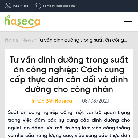
0966 741 866
contact@haseca.com
Introduction
Home
News
Tư vấn dinh dưỡng trong suất ăn công
nghiệp: Cách cung cấp thực đơn cân đối
và dinh dưỡng cho công nhân
Why Haseca
Tư vấn dinh dưỡng trong suất
ăn công nghiệp: Cách cung
Services
cấp thực đơn cân đối và dinh
dưỡng cho công nhân
HASECA news
Tin tức 24h Haseca
08/08/2023
Recruitment
Suất ăn công nghiệp đóng một vai trò quan trọng
trong việc đảm bảo sự cung cấp dinh dưỡng cho
Contact
người lao động. Với môi trường làm việc căng thẳng
và nhu cầu năng lượng cao, việc cung cấp thực đơn