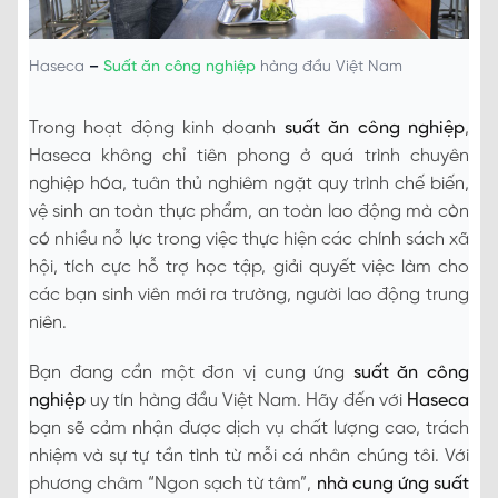
Haseca
–
Suất ăn công nghiệp
hàng đầu Việt Nam
Trong hoạt động kinh doanh
suất ăn công nghiệp
,
Haseca không chỉ tiên phong ở quá trình chuyên
nghiệp hóa, tuân thủ nghiêm ngặt quy trình chế biến,
vệ sinh an toàn thực phẩm, an toàn lao động mà còn
có nhiều nỗ lực trong việc thực hiện các chính sách xã
hội, tích cực hỗ trợ học tập, giải quyết việc làm cho
các bạn sinh viên mới ra trường, người lao động trung
niên.
Bạn đang cần một đơn vị cung ứng
suất ăn công
nghiệp
uy tín hàng đầu Việt Nam. Hãy đến với
Haseca
bạn sẽ cảm nhận được dịch vụ chất lượng cao, trách
nhiệm và sự tự tần tình từ mỗi cá nhân chúng tôi. Với
phương châm “Ngon sạch từ tâm”,
nhà cung ứng suất