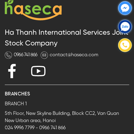
Ha Thanh International Services Joint
Stock Company
0966 741 866
contact@haseca.com
BRANCHES
BRANCH 1
5th Floor, New Skyline Building, Block CC2, Van Quan
New Urban area, Hanoi
024 9996 7799
-
0966 741 866