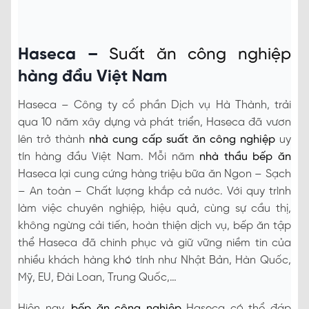
Haseca –
Suất ăn công nghiệp
hàng đầu Việt Nam
Haseca – Công ty cổ phần Dịch vụ Hà Thành, trải
qua 10 năm xây dựng và phát triển, Haseca đã vươn
lên trở thành
nhà cung cấp suất ăn công nghiệp
uy
tín hàng đầu Việt Nam. Mỗi năm
nhà thầu bếp ăn
Haseca lại cung cứng hàng triệu bữa ăn Ngon – Sạch
– An toàn – Chất lượng khắp cả nước. Với quy trình
làm việc chuyên nghiệp, hiệu quả, cùng sự cầu thị,
không ngừng cải tiến, hoàn thiện dịch vụ, bếp ăn tập
thể Haseca đã chinh phục và giữ vững niềm tin của
nhiều khách hàng khó tính như Nhật Bản, Hàn Quốc,
Mỹ, EU, Đài Loan, Trung Quốc,…
Hiện nay,
bếp ăn công nghiệp
Haseca có thể đáp