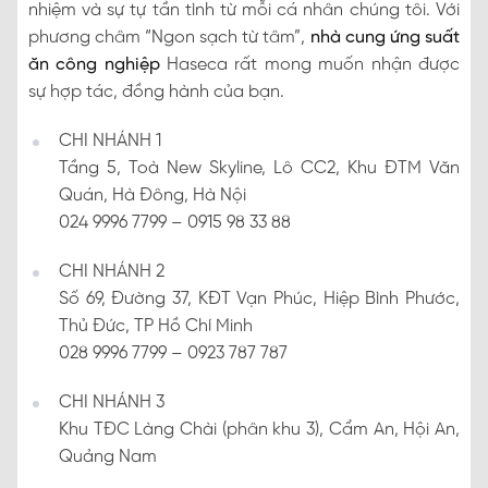
nhiệm và sự tự tần tình từ mỗi cá nhân chúng tôi. Với
phương châm “Ngon sạch từ tâm”,
nhà cung ứng suất
ăn công nghiệp
Haseca rất mong muốn nhận được
sự hợp tác, đồng hành của bạn.
CHI NHÁNH 1
Tầng 5, Toà New Skyline, Lô CC2, Khu ĐTM Văn
Quán, Hà Đông, Hà Nội
024 9996 7799 – 0915 98 33 88
CHI NHÁNH 2
Số 69, Đường 37, KĐT Vạn Phúc, Hiệp Bình Phước,
Thủ Đức, TP Hồ Chí Minh
028 9996 7799 – 0923 787 787
CHI NHÁNH 3
Khu TĐC Làng Chài (phân khu 3), Cẩm An, Hội An,
Quảng Nam