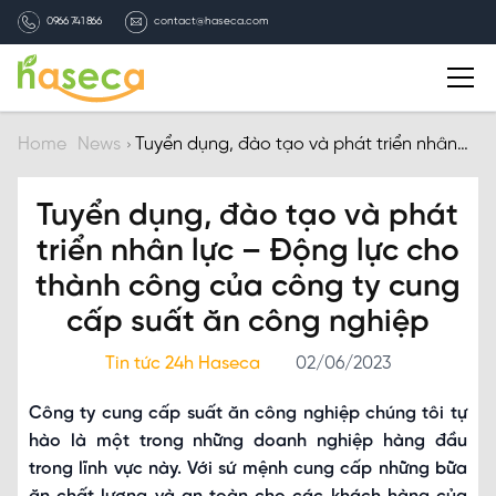
0966 741 866
contact@haseca.com
Introduction
Home
News
Tuyển dụng, đào tạo và phát triển nhân
lực – Động lực cho thành công của công
ty cung cấp suất ăn công nghiệp
Why Haseca
Tuyển dụng, đào tạo và phát
triển nhân lực – Động lực cho
Services
thành công của công ty cung
cấp suất ăn công nghiệp
HASECA news
Tin tức 24h Haseca
02/06/2023
Recruitment
Công ty cung cấp suất ăn công nghiệp chúng tôi tự
hào là một trong những doanh nghiệp hàng đầu
Contact
trong lĩnh vực này. Với sứ mệnh cung cấp những bữa