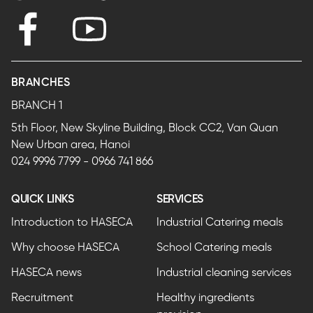
BRANCHES
BRANCH 1
5th Floor, New Skyline Building, Block CC2, Van Quan
New Urban area, Hanoi
024 9996 7799
-
0966 741 866
QUICK LINKS
SERVICES
Introduction to HASECA
Industrial Catering meals
Why choose HASECA
School Catering meals
HASECA news
Industrial cleaning services
Recruitment
Healthy ingredients