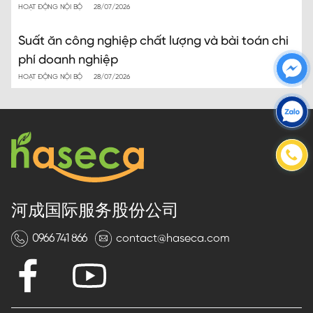
HOẠT ĐỘNG NỘI BỘ
28/07/2026
Suất ăn công nghiệp chất lượng và bài toán chi
phí doanh nghiệp
HOẠT ĐỘNG NỘI BỘ
28/07/2026
河成国际服务股份公司
0966 741 866
contact@haseca.com