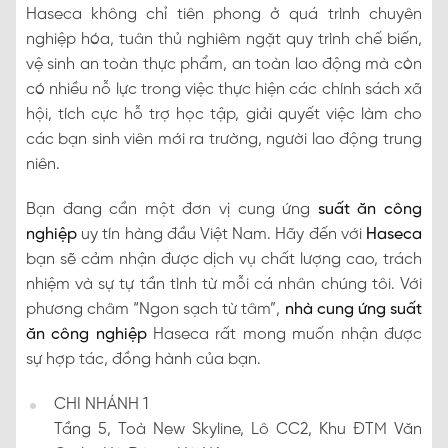
Haseca không chỉ tiên phong ở quá trình chuyên
nghiệp hóa, tuân thủ nghiêm ngặt quy trình chế biến,
vệ sinh an toàn thực phẩm, an toàn lao động mà còn
có nhiều nỗ lực trong việc thực hiện các chính sách xã
hội, tích cực hỗ trợ học tập, giải quyết việc làm cho
các bạn sinh viên mới ra trường, người lao động trung
niên.
Bạn đang cần một đơn vị cung ứng
suất ăn công
nghiệp
uy tín hàng đầu Việt Nam. Hãy đến với
Haseca
bạn sẽ cảm nhận được dịch vụ chất lượng cao, trách
nhiệm và sự tự tần tình từ mỗi cá nhân chúng tôi. Với
phương châm “Ngon sạch từ tâm”,
nhà cung ứng suất
ăn công nghiệp
Haseca rất mong muốn nhận được
sự hợp tác, đồng hành của bạn.
CHI NHÁNH 1
Tầng 5, Toà New Skyline, Lô CC2, Khu ĐTM Văn