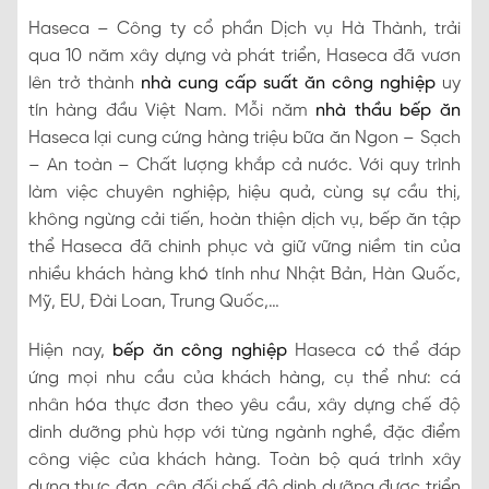
Haseca – Công ty cổ phần Dịch vụ Hà Thành, trải
qua 10 năm xây dựng và phát triển, Haseca đã vươn
lên trở thành
nhà cung cấp suất ăn công nghiệp
uy
tín hàng đầu Việt Nam. Mỗi năm
nhà thầu bếp ăn
Haseca lại cung cứng hàng triệu bữa ăn Ngon – Sạch
– An toàn – Chất lượng khắp cả nước. Với quy trình
làm việc chuyên nghiệp, hiệu quả, cùng sự cầu thị,
không ngừng cải tiến, hoàn thiện dịch vụ, bếp ăn tập
thể Haseca đã chinh phục và giữ vững niềm tin của
nhiều khách hàng khó tính như Nhật Bản, Hàn Quốc,
Mỹ, EU, Đài Loan, Trung Quốc,…
Hiện nay,
bếp ăn công nghiệp
Haseca có thể đáp
ứng mọi nhu cầu của khách hàng, cụ thể như: cá
nhân hóa thực đơn theo yêu cầu, xây dựng chế độ
dinh dưỡng phù hợp với từng ngành nghề, đặc điểm
công việc của khách hàng. Toàn bộ quá trình xây
dựng thực đơn, cân đối chế độ dinh dưỡng được triển