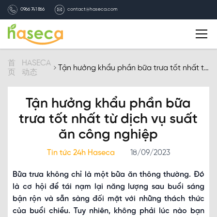
0966 741 866
contact@haseca.com
简介
首
HASECA
Tận hưởng khẩu phần bữa trưa tốt nhất từ
页
动态
dịch vụ suất ăn công nghiệp
选择HASECA
Tận hưởng khẩu phần bữa
HASECA业务
trưa tốt nhất từ dịch vụ suất
ăn công nghiệp
HASECA动态
Tin tức 24h Haseca
18/09/2023
招聘信息
Bữa trưa không chỉ là một bữa ăn thông thường. Đó
là cơ hội để tái nạm lại năng lượng sau buổi sáng
联系我们
bận rộn và sẵn sàng đối mặt với những thách thức
của buổi chiều. Tuy nhiên, không phải lúc nào bạn