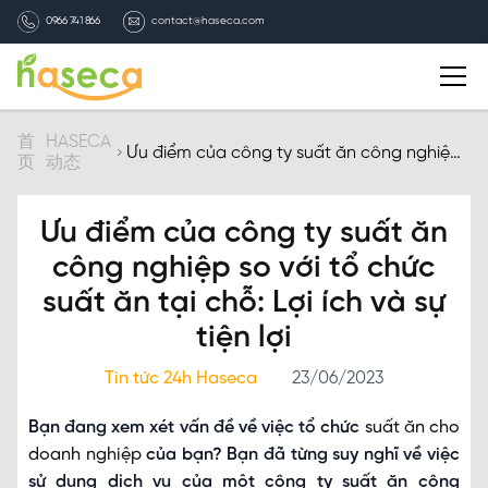
0966 741 866
contact@haseca.com
简介
首
HASECA
Ưu điểm của công ty suất ăn công nghiệp
页
动态
so với tổ chức suất ăn tại chỗ: Lợi ích và sự
tiện lợi
选择HASECA
Ưu điểm của công ty suất ăn
HASECA业务
công nghiệp so với tổ chức
suất ăn tại chỗ: Lợi ích và sự
HASECA动态
tiện lợi
Tin tức 24h Haseca
23/06/2023
招聘信息
Bạn đang xem xét vấn đề về việc tổ chức
suất ăn cho
联系我们
doanh nghiệp
của bạn? Bạn đã từng suy nghĩ về việc
sử dụng dịch vụ của một công ty suất ăn công