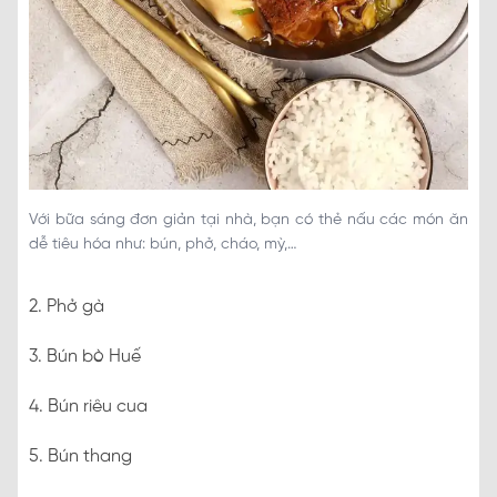
Với bữa sáng đơn giản tại nhà, bạn có thẻ nấu các món ăn
dễ tiêu hóa như: bún, phở, cháo, mỳ,…
2. Phở gà
3. Bún bò Huế
4. Bún riêu cua
5. Bún thang