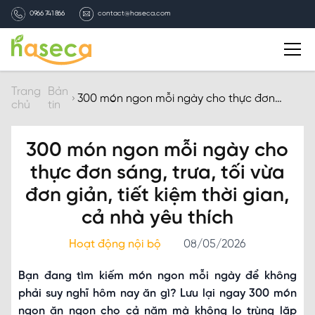
0966 741 866
contact@haseca.com
Giới thiệu
Trang
Bản
300 món ngon mỗi ngày cho thực đơn
chủ
tin
sáng, trưa, tối vừa đơn giản, tiết kiệm thời
gian, cả nhà yêu thích
Chọn Haseca
300 món ngon mỗi ngày cho
Dịch vụ
thực đơn sáng, trưa, tối vừa
đơn giản, tiết kiệm thời gian,
Bản tin HASECA
cả nhà yêu thích
Hoạt động nội bộ
08/05/2026
Tuyển dụng
Bạn đang tìm kiếm món ngon mỗi ngày để không
Liên hệ
phải suy nghĩ hôm nay ăn gì? Lưu lại ngay 300 món
ngon ăn ngon cho cả năm mà không lo trùng lặp