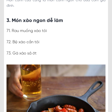
Món canh cua cũng là món canh ngon cho bữa cơm gia
đình.
3. Món xào ngon dễ làm
71. Rau muống xào tỏi
72. Bò xào cần tỏi
73. Gà xào sả ớt