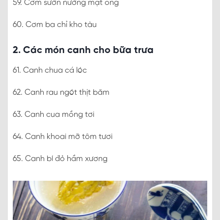
59. Cơm sườn nướng mật ong
60. Cơm ba chỉ kho tàu
2. Các món canh cho bữa trưa
61. Canh chua cá lóc
62. Canh rau ngót thịt băm
63. Canh cua mồng tơi
64. Canh khoai mỡ tôm tươi
65. Canh bí đỏ hầm xương