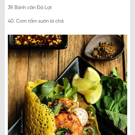
39. Bánh căn Đà Lạt
40. Cơm tấm sườn bì chả