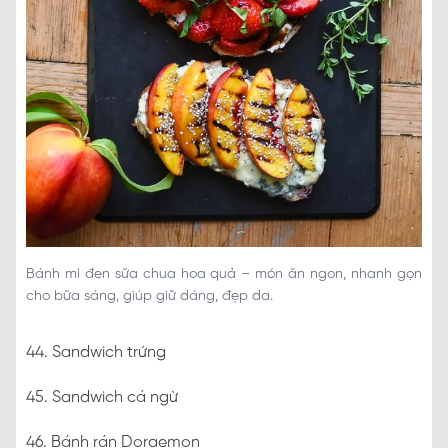
Bánh mì đen sữa chua hoa quả – món ăn ngon, nhanh gọn
cho bữa sáng, giúp giữ dáng, đẹp da.
44. Sandwich trứng
45. Sandwich cá ngừ
46. Bánh rán Doraemon