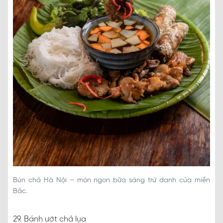
Bún chả Hà Nội – món ngon bữa sáng trứ danh của miền
Bắc.
29. Bánh ướt chả lụa