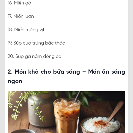
16. Miến gà
17. Miến lươn
18. Miến măng vịt
19. Súp cua trứng bắc thảo
20. Súp gà nấm đông cô
2. Món khô cho bữa sáng – Món ăn sáng
ngon