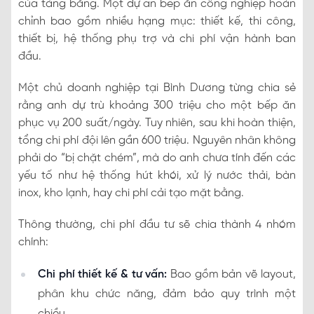
của tảng băng. Một dự án bếp ăn công nghiệp hoàn
chỉnh bao gồm nhiều hạng mục: thiết kế, thi công,
thiết bị, hệ thống phụ trợ và chi phí vận hành ban
đầu.
Một chủ doanh nghiệp tại Bình Dương từng chia sẻ
rằng anh dự trù khoảng 300 triệu cho một bếp ăn
phục vụ 200 suất/ngày. Tuy nhiên, sau khi hoàn thiện,
tổng chi phí đội lên gần 600 triệu. Nguyên nhân không
phải do “bị chặt chém”, mà do anh chưa tính đến các
yếu tố như hệ thống hút khói, xử lý nước thải, bàn
inox, kho lạnh, hay chi phí cải tạo mặt bằng.
Thông thường, chi phí đầu tư sẽ chia thành 4 nhóm
chính:
Chi phí thiết kế & tư vấn:
Bao gồm bản vẽ layout,
phân khu chức năng, đảm bảo quy trình một
chiều.