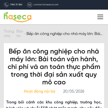
0966 741 866
contact@haseca.com
Giới thiệu
Trang
Bản
Bếp ăn công nghiệp cho nhà máy lớn: Bài
chủ
tin
toán vận hành, chi phí và an toàn thực
phẩm trong thời đại sản xuất quy mô cao
Chọn Haseca
Bếp ăn công nghiệp cho nhà
Dịch vụ
máy lớn: Bài toán vận hành,
chi phí và an toàn thực phẩm
Bản tin HASECA
trong thời đại sản xuất quy
mô cao
Tuyển dụng
Hoạt động nội bộ
20/05/2026
Liên hệ
Trong bối cảnh các khu công nghiệp, trường học,