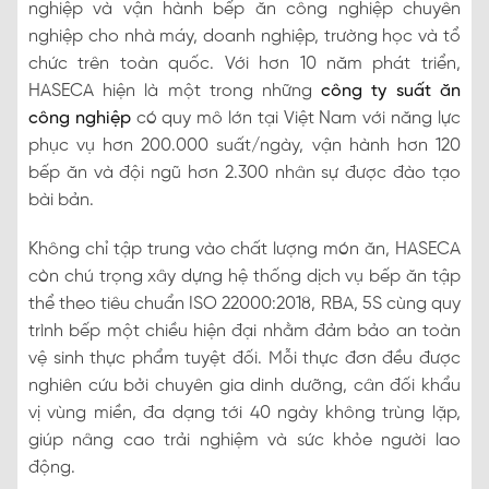
nghiệp và vận hành bếp ăn công nghiệp chuyên
nghiệp cho nhà máy, doanh nghiệp, trường học và tổ
chức trên toàn quốc. Với hơn 10 năm phát triển,
HASECA hiện là một trong những
công ty suất ăn
công nghiệp
có quy mô lớn tại Việt Nam với năng lực
phục vụ hơn 200.000 suất/ngày, vận hành hơn 120
bếp ăn và đội ngũ hơn 2.300 nhân sự được đào tạo
bài bản.
Không chỉ tập trung vào chất lượng món ăn, HASECA
còn chú trọng xây dựng hệ thống dịch vụ bếp ăn tập
thể theo tiêu chuẩn ISO 22000:2018, RBA, 5S cùng quy
trình bếp một chiều hiện đại nhằm đảm bảo an toàn
vệ sinh thực phẩm tuyệt đối. Mỗi thực đơn đều được
nghiên cứu bởi chuyên gia dinh dưỡng, cân đối khẩu
vị vùng miền, đa dạng tới 40 ngày không trùng lặp,
giúp nâng cao trải nghiệm và sức khỏe người lao
động.