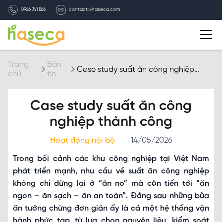
0966 741 866
contact@haseca.com
Giới thiệu
Trang
Bản
Case study suất ăn công nghiệp
chủ
tin
thành công
Chọn Haseca
Case study suất ăn công
Dịch vụ
nghiệp thành công
Hoạt động nội bộ
14/05/2026
Bản tin HASECA
Trong bối cảnh các khu công nghiệp tại Việt Nam
phát triển mạnh, nhu cầu về suất ăn công nghiệp
Tuyển dụng
không chỉ dừng lại ở “ăn no” mà còn tiến tới “ăn
ngon – ăn sạch – ăn an toàn”. Đằng sau những bữa
Liên hệ
ăn tưởng chừng đơn giản ấy là cả một hệ thống vận
hành phức tạp, từ lựa chọn nguyên liệu, kiểm soát