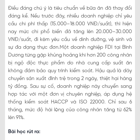
Điều đáng chú ý là tiêu chuẩn về bữa ăn đã thay đổi
đáng kể. Nếu trước đây, nhiều doanh nghiệp chỉ yêu
cầu chi phí thấp (15.000–18.000 VNĐ/suất), thì hiện
nay mức chi phổ biến đã tăng lên 20.000–30.000
VNĐ/suất, đi kèm yêu cầu về dinh dưỡng, vệ sinh và
sự đa dạng thực đơn.Một doanh nghiệp FDI tại Bình
Dương từng gặp khủng hoảng khi hơn 200 công nhân
bị ngộ độc thực phẩm do nhà cung cấp suất ăn
không đảm bảo quy trình kiểm soát. Hậu quả là dây
chuyền sản xuất đình trệ trong 2 ngày, thiệt hại hàng
tỷ đồng. Sau sự cố, doanh nghiệp này chuyển sang
hợp tác với một đơn vị chuyên nghiệp, áp dụng hệ
thống kiểm soát HACCP và ISO 22000. Chỉ sau 6
tháng, mức độ hài lòng của công nhân tăng từ 62%
lên 91%.
Bài học rút ra: