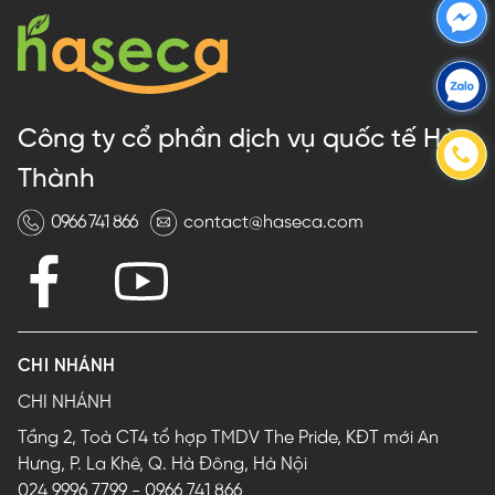
Công ty cổ phần dịch vụ quốc tế Hà
Thành
0966 741 866
contact@haseca.com
CHI NHÁNH
CHI NHÁNH
Tầng 2, Toà CT4 tổ hợp TMDV The Pride, KĐT mới An
Hưng, P. La Khê, Q. Hà Đông, Hà Nội
024 9996 7799
-
0966 741 866