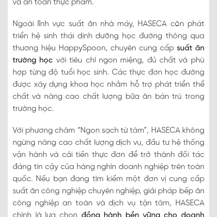
và an toàn thực phẩm.
Ngoài lĩnh vực suất ăn nhà máy, HASECA còn phát
triển hệ sinh thái dinh dưỡng học đường thông qua
thương hiệu HappySpoon, chuyên cung cấp
suất ăn
trường học
với tiêu chí ngon miệng, đủ chất và phù
hợp từng độ tuổi học sinh. Các thực đơn học đường
được xây dựng khoa học nhằm hỗ trợ phát triển thể
chất và nâng cao chất lượng bữa ăn bán trú trong
trường học.
Với phương châm “Ngon sạch từ tâm”, HASECA không
ngừng nâng cao chất lượng dịch vụ, đầu tư hệ thống
vận hành và cải tiến thực đơn để trở thành đối tác
đáng tin cậy của hàng nghìn doanh nghiệp trên toàn
quốc. Nếu bạn đang tìm kiếm một đơn vị cung cấp
suất ăn công nghiệp chuyên nghiệp, giải pháp bếp ăn
công nghiệp an toàn và dịch vụ tận tâm, HASECA
chính là lựa chọn
đồng hành bền vững cho doanh