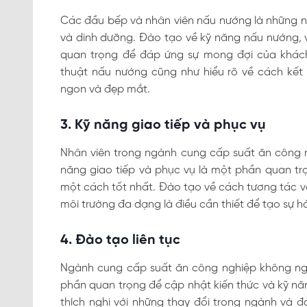
Các đầu bếp và nhân viên nấu nướng là những n
và dinh dưỡng. Đào tạo về kỹ năng nấu nướng, v
quan trọng để đáp ứng sự mong đợi của khác
thuật nấu nướng cũng như hiểu rõ về cách kế
ngon và đẹp mắt.
3. Kỹ năng giao tiếp và phục vụ
Nhân viên trong ngành cung cấp suất ăn công ng
năng giao tiếp và phục vụ là một phần quan t
một cách tốt nhất. Đào tạo về cách tương tác với
môi trường đa dạng là điều cần thiết để tạo sự hà
4. Đào tạo liên tục
Ngành cung cấp suất ăn công nghiệp không ngừn
phần quan trọng để cập nhật kiến thức và kỹ nă
thích nghi với những thay đổi trong ngành và 