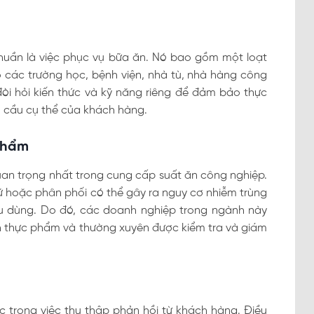
huần là việc phục vụ bữa ăn. Nó bao gồm một loạt
các trường học, bệnh viện, nhà tù, nhà hàng công
 đòi hỏi kiến thức và kỹ năng riêng để đảm bảo thực
cầu cụ thể của khách hàng.
phẩm
an trọng nhất trong cung cấp suất ăn công nghiệp.
trữ hoặc phân phối có thể gây ra nguy cơ nhiễm trùng
êu dùng. Do đó, các doanh nghiệp trong ngành này
nh thực phẩm và thường xuyên được kiểm tra và giám
c trong việc thu thập phản hồi từ khách hàng. Điều