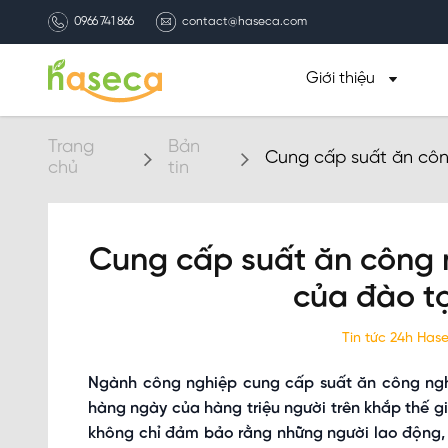
0966 741 866
contact@haseca.com
Giới thiệu
Trang
Bản
Cung cấp suất ăn côn
chủ
tin
viên
Cung cấp suất ăn công 
của đào t
Tin tức 24h Ha
Ngành công nghiệp cung cấp suất ăn công ngh
hàng ngày của hàng triệu người trên khắp thế gi
không chỉ đảm bảo rằng những người lao động, 