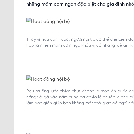
những mâm cơm ngon đặc biệt cho gia đình nhỏ
Thay vì nấu canh cua, người nội trợ có thể chế biến đ
hấp làm nên mâm cơm hợp khẩu vị cả nhà lại dễ ăn, kh
Rau muống luộc thêm chút chanh là món ăn quốc dâ
nóng và gà xào nấm cùng cá chiên là chuẩn vị cho bữ
làm đơn giản giúp bạn không mất thời gian để nghĩ nấ