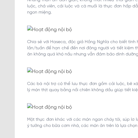
Những món ăn đơn giản, không mất nhiều thời gian ch
luộc, chả viên, cải luộc và cà muối là thực đơn hấ
ngon miệng.
Chia sẻ với Haseca, độc giả Hồng Nghĩa cho biết tình 
lần/tuần để hạn chế đến nơi đông người và tiết kiệm t
ăn không quá khó nấu nhưng vẫn đảm bảo dinh dưỡng
Các bà nội trợ có thể lưu thực đơn gồm cải luộc, bê xà
lý món thịt quay bằng nồi chiên không dầu giúp tiết ki
Một thực đơn khác với các món ngan cháy tỏi, súp lơ l
ý tưởng cho bữa cơm nhà, các món ăn trên là lựa chọn 