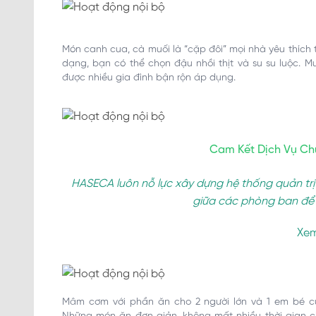
Món canh cua, cà muối là “cặp đôi” mọi nhà yêu thí
dạng, bạn có thể chọn đậu nhồi thịt và su su luộc. M
được nhiều gia đình bận rộn áp dụng.
Cam Kết Dịch Vụ Ch
HASECA luôn nỗ lực xây dựng hệ thống quản trị
giữa các phòng ban để t
Xe
Mâm cơm với phần ăn cho 2 người lớn và 1 em bé củ