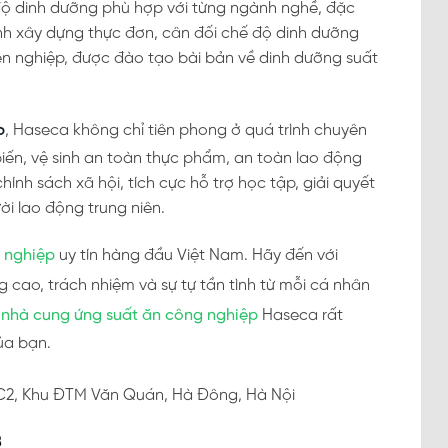
độ dinh dưỡng phù hợp với từng ngành nghề, đặc
nh xây dựng thực đơn, cân đối chế độ dinh dưỡng
yên nghiệp, được đào tạo bài bản về dinh dưỡng suất
p
, Haseca không chỉ tiên phong ở quá trình chuyên
biến, vệ sinh an toàn thực phẩm, an toàn lao động
hính sách xã hội, tích cực hỗ trợ học tập, giải quyết
ời lao động trung niên.
 nghiệp
uy tín hàng đầu Việt Nam. Hãy đến với
cao, trách nhiệm và sự tự tần tình từ mỗi cá nhân
,
nhà cung ứng suất ăn công nghiệp
Haseca rất
ủa bạn.
CC2, Khu ĐTM Văn Quán, Hà Đông, Hà Nội
8