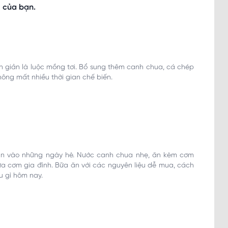
 của bạn.
ơn giản là luộc mồng tơi. Bổ sung thêm canh chua, cá chép
ông mất nhiều thời gian chế biến.
n vào những ngày hè. Nước canh chua nhẹ, ăn kèm cơm
a cơm gia đình. Bữa ăn với các nguyên liệu dễ mua, cách
u gì hôm nay.