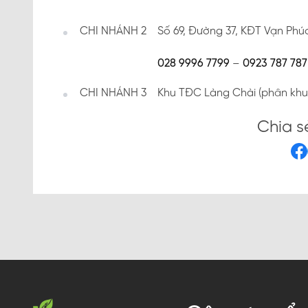
CHI NHÁNH 2
Số 69, Đường 37, KĐT Vạn Phú
028 9996 7799
–
0923 787 787
CHI NHÁNH 3
Khu TĐC Làng Chài (phân khu
Chia s