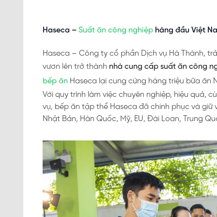
Haseca –
Suất ăn công nghiệp
hàng đầu Việt N
Haseca – Công ty cổ phần Dịch vụ Hà Thành, trả
vươn lên trở thành
nhà cung cấp suất ăn công n
bếp ăn
Haseca lại cung cứng hàng triệu bữa ăn 
Với quy trình làm việc chuyên nghiệp, hiệu quả, c
vụ, bếp ăn tập thể Haseca đã chinh phục và giữ 
Nhật Bản, Hàn Quốc, Mỹ, EU, Đài Loan, Trung Qu