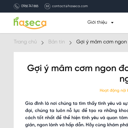
0966 741 866
contact@haseca.com
Giới thiệu
Trang chủ
Bản tin
Gợi ý mâm cơm ngon đ
Gợi ý mâm cơm ngon đơn
n
Hoạt động nội
Gia đình là nơi chúng ta tìm thấy tình yêu và 
đại, chúng ta luôn nỗ lực để tạo ra những kh
cách tốt nhất để thể hiện tình yêu và quan t
giản, ngon lành và hấp dẫn. Hãy cùng khám phá n