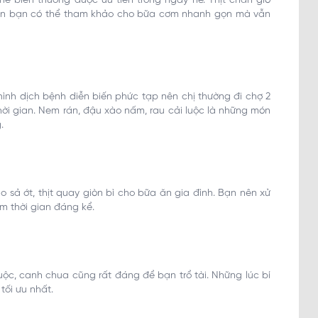
ế biến thường được ưu tiên trong ngày hè. Thịt chân giò
p dẫn bạn có thể tham khảo cho bữa cơm nhanh gọn mà vẫn
hình dịch bệnh diễn biến phức tạp nên chị thường đi chợ 2
hời gian. Nem rán, đậu xào nấm, rau cải luộc là những món
.
o sả ớt, thịt quay giòn bì cho bữa ăn gia đình. Bạn nên xử
ệm thời gian đáng kể.
uộc, canh chua cũng rất đáng để bạn trổ tài. Những lúc bí
tối ưu nhất.