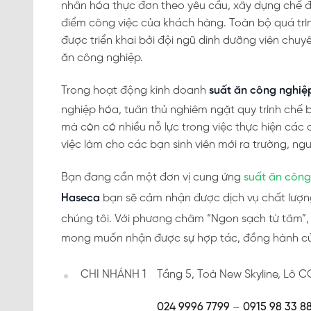
nhân hóa thực đơn theo yêu cầu, xây dựng chế 
điểm công việc của khách hàng. Toàn bộ quá trì
được triển khai bởi đội ngũ dinh dưỡng viên chu
ăn công nghiệp.
Trong hoạt động kinh doanh
suất ăn công nghiệ
nghiệp hóa, tuân thủ nghiêm ngặt quy trình chế 
mà còn có nhiều nỗ lực trong việc thực hiện các c
việc làm cho các bạn sinh viên mới ra trường, ngư
Bạn đang cần một đơn vị cung ứng
suất ăn công
Haseca
bạn sẽ cảm nhận được dịch vụ chất lượng 
chúng tôi. Với phương châm “Ngon sạch từ tâm”
mong muốn nhận được sự hợp tác, đồng hành c
CHI NHÁNH 1
Tầng 5, Toà New Skyline, Lô 
024 9996 7799
–
0915 98 33 8